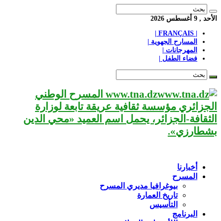
الأحد , 9 أغسطس 2026
| FRANÇAIS |
المسارح الجهوية |
المهرجانات |
فضاء الطفل |
www.tna.dz المسرح الوطني
الجزائري مؤسسة ثقافية عريقة تابعة لوزارة
الثقافة-الجزائر، يحمل اسم العميد «محي الدين
بشطارزي».
أخبارنا
المسرح
بيوغرافيا مديري المسرح
تاريخ العمارة
التأسيس
البرنامج