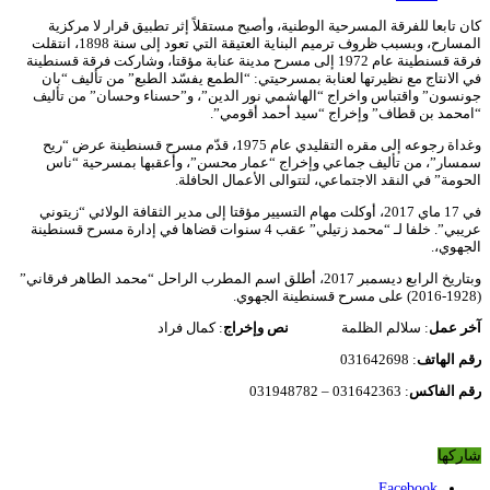
كان تابعا للفرقة المسرحية الوطنية، وأصبح مستقلاً إثر تطبيق قرار لا مركزية
المسارح، وبسبب ظروف ترميم البناية العتيقة التي تعود إلى سنة 1898، انتقلت
فرقة قسنطينة عام 1972 إلى مسرح مدينة عنابة مؤقتا، وشاركت فرقة قسنطينة
في الانتاج مع نظيرتها لعنابة بمسرحيتي: “الطمع يفسّد الطبع” من تأليف “بان
جونسون” واقتباس واخراج “الهاشمي نور الدين”، و”حسناء وحسان” من تأليف
“امحمد بن قطاف” وإخراج “سيد أحمد أقومي”.
وغداة رجوعه إلى مقره التقليدي عام 1975، قدّم مسرح قسنطينة عرض “ريح
سمسار”، من تأليف جماعي وإخراج “عمار محسن”، وأعقبها بمسرحية “ناس
الحومة” في النقد الاجتماعي، لتتوالى الأعمال الحافلة.
في 17 ماي 2017، أوكلت مهام التسيير مؤقتا إلى مدير الثقافة الولائي “زيتوني
عريبي”. خلفا لـ “محمد زتيلي” عقب 4 سنوات قضاها في إدارة مسرح قسنطينة
الجهوي،.
وبتاريخ الرابع ديسمبر 2017، أطلق اسم المطرب الراحل “محمد الطاهر فرقاني”
(1928-2016) على مسرح قسنطينة الجهوي.
آخر
عمل
: سلالم الظلمة
نص
وإخراج
: كمال فراد
رقم
الهاتف
: 031642698
رقم
الفاكس
: 031642363 – 031948782
شاركها
Facebook