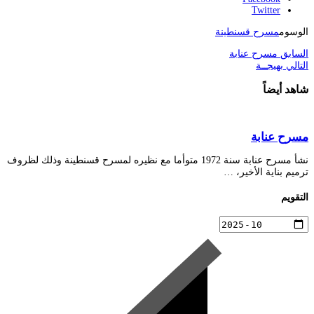
Twitter
الوسوم
مسرح قسنطينة
السابق
مسرح عنابة
التالي
بهيجــة
شاهد أيضاً
مسرح عنابة
نشأ مسرح عنابة سنة 1972 متوأما مع نظيره لمسرح قسنطينة وذلك لظروف
ترميم بناية الأخير، …
التقويم