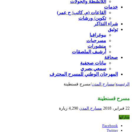
اللأنشطة والجولات
خدمات
القاعات (م. كاتب/ ح عمر)
تكوين/ ورشات
شراء التذاكر
توثيق
بيوغرافيا
مسرحيات
منشورات
أرشيف الملصقات
صحافة
بيانات صحفية
سمعي بصري
المهرجان الوطني للمسرح المحترف
الرئيسية
/
مسارح المدن
/
مسرح قسنطينة
مسرح قسنطينة
22 فبراير، 2018
مسارح المدن
4,290 زيارة
شاركها
Facebook
Twitter