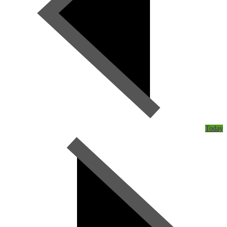
Today