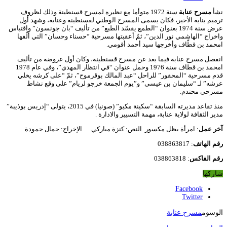
نشأ
مسرح
عنابة
سنة 1972 متوأما مع نظيره لمسرح قسنطينة وذلك لظروف
ترميم بناية الأخير، فكان يسمى المسرح الوطني لقسنطينة وعنابة، وشهد أول
عرض سنة 1974 بعنوان “الطمع يفسّد الطبع” من تأليف “بان جونسون” واقتباس
واخراج “الهاشمي نور الدين”، ثمّ أعقبتها مسرحية “حسناء وحسان” التي ألّفها
امحمد بن قطّاف وأخرجها سيد أحمد أقومي.
انفصل مسرح عنابة فيما بعد عن مسرح قسنطينة، وكان أول عروضه من تأليف
امحمد بن قطاف سنة 1976 وحمل عنوان “في انتظار المهدي”، وفي عام 1978
قدم مسرحية “المحقور” للراحل “عبد المالك بوقرموح”، ثمّ “على كرشه يخلي
عرشه” لـ “سليمان بن عيسى” و”يوم الجمعة خرجو لريام” على وقع نشاط
مسرحي محتدم.
منذ تقاعد مديرته السابقة “سكينة مكيو” (صونيا) في 2015، يتولى “إدريس بوذيبة”
مدير الثقافة لولاية عنابة، مهمة التسيير والادارة .
آخر
عمل
: امرأة بظل مكسور النص: كنزة مباركي الإخراج: جمال حمودة
رقم
الهاتف
: 038863817
رقم
الفاكس
: 038863818
شاركها
Facebook
Twitter
الوسوم
مسرح عنابة