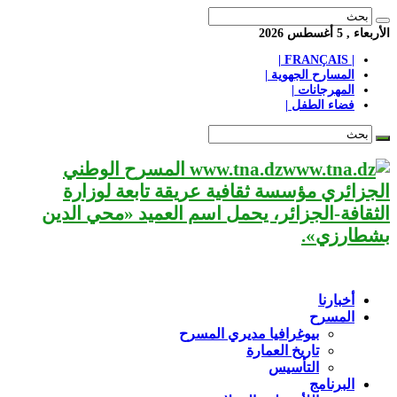
الأربعاء , 5 أغسطس 2026
| FRANÇAIS |
المسارح الجهوية |
المهرجانات |
فضاء الطفل |
www.tna.dz المسرح الوطني
الجزائري مؤسسة ثقافية عريقة تابعة لوزارة
الثقافة-الجزائر، يحمل اسم العميد «محي الدين
بشطارزي».
أخبارنا
المسرح
بيوغرافيا مديري المسرح
تاريخ العمارة
التأسيس
البرنامج