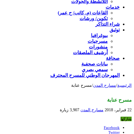
اللأنشطة والجولات
خدمات
القاعات (م. كاتب/ ح عمر)
تكوين/ ورشات
شراء التذاكر
توثيق
بيوغرافيا
مسرحيات
منشورات
أرشيف الملصقات
صحافة
بيانات صحفية
سمعي بصري
المهرجان الوطني للمسرح المحترف
الرئيسية
/
مسارح المدن
/
مسرح عنابة
مسرح عنابة
22 فبراير، 2018
مسارح المدن
3,907 زيارة
شاركها
Facebook
Twitter