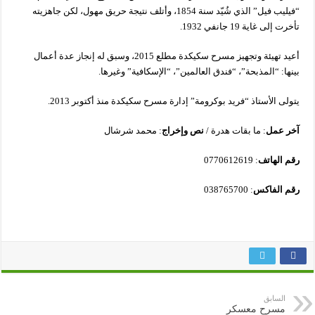
“فيليب فيل” الذي شُيّد سنة 1854، وأتلف نتيجة حريق مهول، لكن جاهزيته
تأخرت إلى غاية 19 جانفي 1932.
أعيد تهيئة وتجهيز مسرح سكيكدة مطلع 2015، وسبق له إنجاز عدة أعمال
بينها: “المذبحة”، “فندق العالمين”، “الإسكافية” وغيرها.
يتولى الأستاذ “فريد بوكرومة” إدارة مسرح سكيكدة منذ أكتوبر 2013.
آخر
عمل
: ما بقات هدرة /
نص
وإخراج
: محمد شرشال
رقم
الهاتف
: 0770612619
رقم
الفاكس
: 038765700
السابق
مسرح معسكر