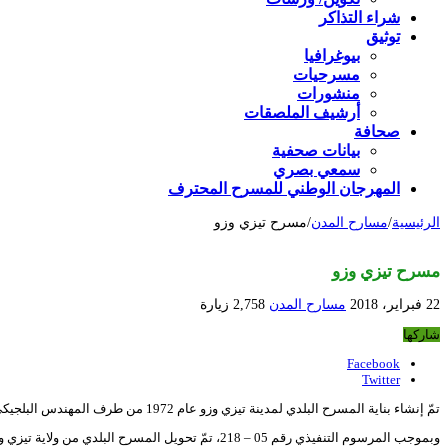
شراء التذاكر
توثيق
بيوغرافيا
مسرحيات
منشورات
أرشيف الملصقات
صحافة
بيانات صحفية
سمعي بصري
المهرجان الوطني للمسرح المحترف
الرئيسية
/
مسارح المدن
/
مسرح تيزي وزو
مسرح تيزي وزو
22 فبراير، 2018
مسارح المدن
2,758 زيارة
شاركها
Facebook
Twitter
تمّ إنشاء بناية المسرح البلدي لمدينة تيزي وزو عام 1972 من طرف المهندس البلجيكي “كولي”، وواصلت بلدية تيزي وزو تسييره إلى غاية عام 2005.
وبموجب المرسوم التنفيذي رقم 05 – 218، تمّ تحويل المسرح البلدي من ولاية تيزي وزو إلى وزارة الثقافة، وجرى استحداث مسرح تيزي وزو الجهوي في 22 نوفمبر 2005.