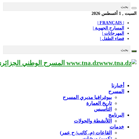
السبت , 1 أغسطس 2026
| FRANÇAIS |
المسارح الجهوية |
المهرجانات |
فضاء الطفل |
www.tna.dz المسرح الوطني الجزائري مؤسسة ثقافية عريقة تابعة لوزارة الثقافة-الجزائر، يحمل اسم العميد «محي الدين بشطارزي».
أخبارنا
المسرح
بيوغرافيا مديري المسرح
تاريخ العمارة
التأسيس
البرنامج
اللأنشطة والجولات
خدمات
القاعات (م. كاتب/ ح عمر)
تكوين/ ورشات