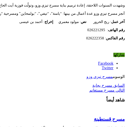
وشهدت السنوات اللاحقة، إعادة ترميم بناية مسرح تيزي وزو، وتولّت فوزية آيت الحاج إدارة مسرح تيزي وزو الج
أنجز مسرح تيزي وزو عدة أعمال من بينها: “يامنة”، “تيفي”، “بولمحاين” ومسرحية “ريح الحرور” (الفون) Le Foehn، (نوفمبر 2017) عن تراجيديا كتبها ال
آخر
عمل
: ريح الحرور
نص
: مولود معمري
إخراج
: أحمد بن عيسى
رقم
الهاتف
: 026221295
رقم
الفاكس
: 026222358
شاركها
Facebook
Twitter
الوسوم
مسرح تيزي وزو
السابق
مسرح بجاية
التالي
مسرح مستغانم
شاهد أيضاً
مسرح قسنطينة