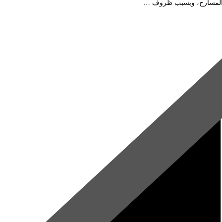
زية المسارح، وبسبب ظروف …