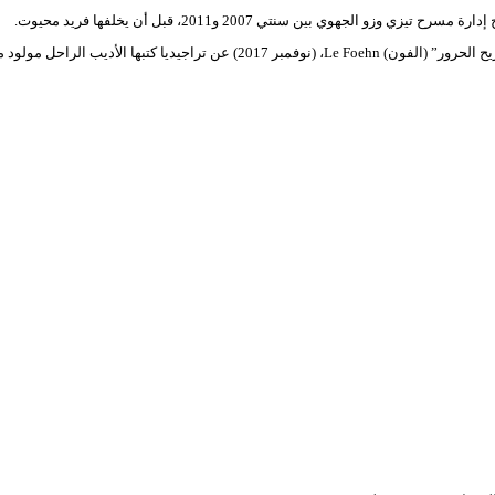
هوي بين سنتي 2007 و2011، قبل أن يخلفها فريد محيوت.
أديب الراحل مولود معمري سنة 1957.