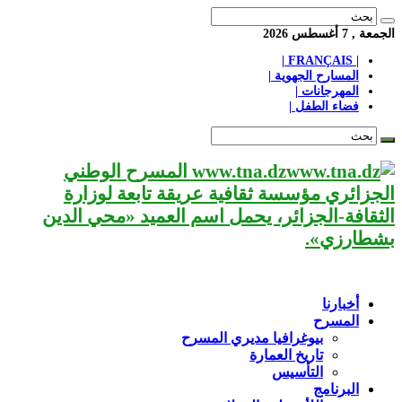
الجمعة , 7 أغسطس 2026
| FRANÇAIS |
المسارح الجهوية |
المهرجانات |
فضاء الطفل |
www.tna.dz المسرح الوطني
الجزائري مؤسسة ثقافية عريقة تابعة لوزارة
الثقافة-الجزائر، يحمل اسم العميد «محي الدين
بشطارزي».
أخبارنا
المسرح
بيوغرافيا مديري المسرح
تاريخ العمارة
التأسيس
البرنامج