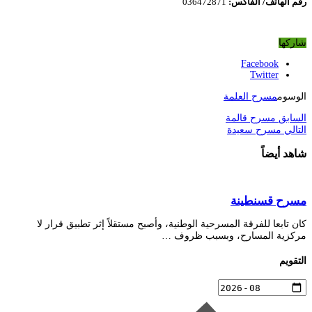
رقم
الهاتف/ الفاكس:
036472871
شاركها
Facebook
Twitter
الوسوم
مسرح العلمة
السابق
مسرح قالمة
التالي
مسرح سعيدة
شاهد أيضاً
مسرح قسنطينة
كان تابعا للفرقة المسرحية الوطنية، وأصبح مستقلاً إثر تطبيق قرار لا
مركزية المسارح، وبسبب ظروف …
التقويم