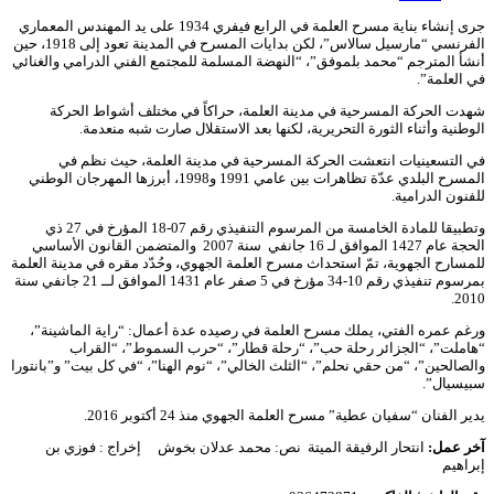
جرى إنشاء بناية مسرح العلمة في الرابع فيفري 1934 على يد المهندس المعماري
الفرنسي “مارسيل سالاس”، لكن بدايات المسرح في المدينة تعود إلى 1918، حين
أنشأ المترجم “محمد بلموفق”، “النهضة المسلمة للمجتمع الفني الدرامي والغنائي
في العلمة”.
شهدت الحركة المسرحية في مدينة العلمة، حراكاً في مختلف أشواط الحركة
الوطنية وأثناء الثورة التحريرية، لكنها بعد الاستقلال صارت شبه منعدمة.
في التسعينيات انتعشت الحركة المسرحية في مدينة العلمة، حيث نظم في
المسرح البلدي عدّة تظاهرات بين عامي 1991 و1998، أبرزها المهرجان الوطني
للفنون الدرامية.
وتطبيقا للمادة الخامسة من المرسوم التنفيذي رقم 07-18 المؤرخ في 27 ذي
الحجة عام 1427 الموافق لـ 16 جانفي سنة 2007 والمتضمن القانون الأساسي
للمسارح الجهوية، تمّ استحداث مسرح العلمة الجهوي، وحُدّد مقره في مدينة العلمة
بمرسوم تنفيذي رقم 10-34 مؤرخ في 5 صفر عام 1431 الموافق لــ 21 جانفي سنة
2010.
ورغم عمره الفتي، يملك مسرح العلمة في رصيده عدة أعمال: “راية الماشينة”،
“هاملت”، “الجزائر رحلة حب”، “رحلة قطار”، “حرب السموط”، “القراب
والصالحين”، “من حقي نحلم”، “الثلث الخالي”، “نوم الهنا”، “في كل بيت” و”بانتورا
سبيسيال”.
يدير الفنان “سفيان عطية” مسرح العلمة الجهوي منذ 24 أكتوبر 2016.
آخر
عمل:
انتحار الرفيقة الميتة نص: محمد عدلان بخوش إخراج : فوزي بن
إبراهيم