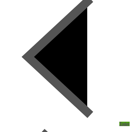
Today