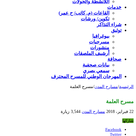
اللأنشطة والجولات
خدمات
القاعات (م. كاتب/ ح عمر)
تكوين/ ورشات
شراء التذاكر
توثيق
بيوغرافيا
مسرحيات
منشورات
أرشيف الملصقات
صحافة
بيانات صحفية
سمعي بصري
المهرجان الوطني للمسرح المحترف
الرئيسية
/
مسارح المدن
/
مسرح العلمة
مسرح العلمة
22 فبراير، 2018
مسارح المدن
3,544 زيارة
شاركها
Facebook
Twitter