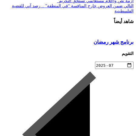
أزمة نص وأحلام مستغانمي تستحق التكريم”
التالي
ضمن العروض خارج المنافسة “في المنطقة” .. رصد آني للقضية
الفلسطينية
شاهد أيضاً
برنامج شهر رمضان
التقويم