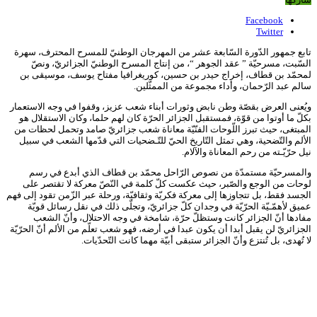
Facebook
Twitter
تابع جمهور الدّورة السّابعة عشر من المهرجان الوطنيّ للمسرح المحترف، سهرة
السّبت، مسرحيّة ” عقد الجوهر “، من إنتاج المسرح الوطنيّ الجزائريّ، ونصّ
لمحمّد بن قطاف، إخراج حيدر بن حسين، كوريغرافيا مفتاح يوسف، موسيقى بن
سالم عبد الرّحمان، وأداء مجموعة من الممثّلين.
ويُعنى العرض بقصّة وطن نابض وثورات أبناء شعب عزيز، وقفوا في وجه الاستعمار
بكلّ ما أوتوا من قوّة، فمستقبل الجزائر الحرّة كان لهم حلما، وكان الاستقلال هو
المبتغى، حيث تبرز اللّوحات الفنّيّة معاناة شعب جزائريّ صامد وتحمل لحظات من
الألم والتّضحية، وهي تمثل التّاريخ الحيّ للتّـضحيات التي قدّمها الشعب في سبيل
نيل حرّيّـته من رحم المعاناة والآلام.
والمسرحيّة مستمدّة من نصوص الرّاحل محمّد بن قطاف الذي أبدع في رسم
لوحات من الوجع والصّبر، حيث عكست كلّ كلمة في النّصّ معركة لا تقتصر على
الجسد فقط، بل تتجاوزها إلى معركة فكريّة وثقافيّة، ورحلة عبر الزّمن تقود إلى فهم
عميق لأهمّـيّة الحرّيّة في وجدان كلّ جزائريّ، وتجلّى ذلك في نقل رسائل قويّة
مفادها أنّ الجزائر كانت وستظلّ حرّة، شامخة في وجه الاحتلال، وأنّ الشعب
الجزائريّ لن يقبل أبدا أن يكون عبدا في أرضه، فهو شعب تعلّم من الألم أنّ الحرّيّة
لا تُهدى، بل تُنتزع وأنّ الجزائر ستبقى أبيّة مهما كانت التّحدّيات.