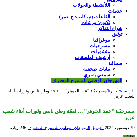
اللأنشطة والجولات
خدمات
القاعات (م. كاتب/ ح عمر)
تكوين/ ورشات
شراء التذاكر
توثيق
بيوغرافيا
مسرحيات
منشورات
أرشيف الملصقات
صحافة
بيانات صحفية
سمعي بصري
المهرجان الوطني للمسرح المحترف
الرئيسية
/
أخبارنا
/
مسرحيّـة “عقد الجوهر” … قصّة وطن نابض وثورات أبناء
شعب عزيز
مسرحيّـة “عقد الجوهر” … قصّة وطن نابض وثورات أبناء شعب
عزيز
29 ديسمبر، 2024
أخبارنا
,
المهرجان الوطني للمسرح المحترف
246 زيارة
شاركها