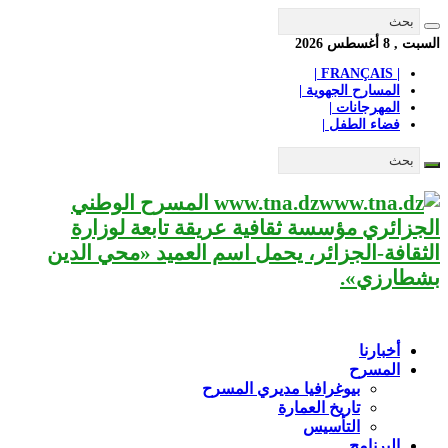
السبت , 8 أغسطس 2026
| FRANÇAIS |
المسارح الجهوية |
المهرجانات |
فضاء الطفل |
www.tna.dz المسرح الوطني
الجزائري مؤسسة ثقافية عريقة تابعة لوزارة
الثقافة-الجزائر، يحمل اسم العميد «محي الدين
بشطارزي».
أخبارنا
المسرح
بيوغرافيا مديري المسرح
تاريخ العمارة
التأسيس
البرنامج