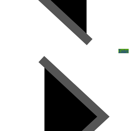
Today