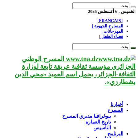
الخميس , 6 أغسطس 2026
| FRANÇAIS |
المسارح الجهوية |
المهرجانات |
فضاء الطفل |
www.tna.dz المسرح الوطني
الجزائري مؤسسة ثقافية عريقة تابعة لوزارة
الثقافة-الجزائر، يحمل اسم العميد «محي الدين
بشطارزي».
أخبارنا
المسرح
بيوغرافيا مديري المسرح
تاريخ العمارة
التأسيس
البرنامج