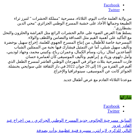
Facebook
Twitter
من ولاية العلمة جاءت اليوم، الثلاثاء، مسرحية “مملكة الحشرات ” لتبرز ثراء
الطبيعة وجمالها الأخاذ على خشبة المسرح الوطني الجزائري “محي الدين
بشطارزي”.
يسلط هذا العرض الضوء على عالم الحشرات الرائع مثل الفراشة والحلزون والنحل
مع التأكيد على أهمية القيم مثل الصداقة والتضامن واللطف والولاء.
المسرحية خاصة للأطفال، من إنتاج المسرح الجهوي للعلمة، إخراج سهيل بوخضرة
وتأليف سهيل شبلي، أما عن التمثيل فيشارك فيها نخبة من الممثلين الشباب
الصاعدين أمثال: ريان، وسام الكمال، وعمران رباح، وكنيني محمد، وجهاد لوديني،
وأمل دلهوم، وزياد و. إبراهيم. وتأليف الموسيقى كان لعمامرة حسان.
فازت المسرحية بثلاث جوائز في المهرجان الوطني العاشر لمسرح الطفل الذي
أقيم في الفترة من 16 إلى 20 جوان 2022 في دار الثقافة علي سوايحي بخنشلة.
الجوائز كانت عن الموسيقى، سينوغرافيا والإخراج.
موعدنا الثلاثاء القادم مع عرض أطفال جديد.
شاركها
Facebook
Twitter
السابق
مسرحية الجاثوم، جديد المسرح الوطني الجزائري ، من اخراج عبد
القادر عزوز
التالي
للذكرى لابرانتي، مسيرة فنية عظيمة بدأت بصدفة