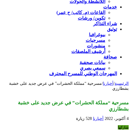
اللأنشطة والجولات
خدمات
القاعات (م. كاتب/ ح عمر)
تكوين/ ورشات
شراء التذاكر
توثيق
بيوغرافيا
مسرحيات
منشورات
أرشيف الملصقات
صحافة
بيانات صحفية
سمعي بصري
المهرجان الوطني للمسرح المحترف
الرئيسية
/
أخبارنا
/
مسرحية “مملكة الحشرات” في عرض جديد على خشبة
بشطارزي
مسرحية “مملكة الحشرات” في عرض جديد على خشبة
بشطارزي
4 أكتوبر، 2022
أخبارنا
528 زيارة
شاركها