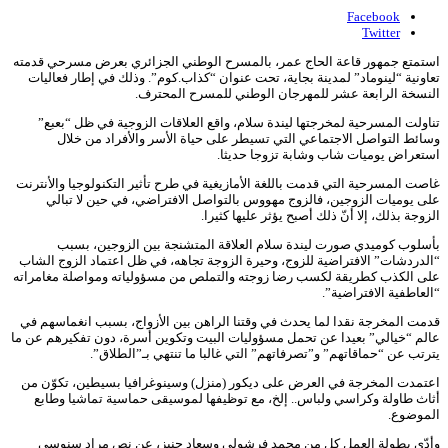
Facebook
Twitter
استمتع جمهور قاعة الحاج عمر، بالمسرح الوطني الجزائري بعرض مسرحي قدمته
تعاونية “لينوماد” لمدينة بجاية، تحت عنوان “كذاب.كوم”. وذلك في إطار فعاليات
النسخة الرابعة عشر للمهرجان الوطني للمسرح المحترف.
تناولت المسرحية لمخرجتها ليندة سلام، واقع العلاقات الزوجية في ظل “بعبع”
وسائط التواصل الاجتماعي التي تسيطر على حياة الأسر والأفراد من خلال
استعراض يوميات شاب وشابة تزوجا حديثا.
غاصت المسرحية التي قدمت باللغة الأمازيغية في طرح تأثير التكنولوجيا والأنترنت
على يوميات الزوجين، فالزوج مهووس بالتواصل الافتراضي، في حين لا تبالي
الزوجة بذلك، إلا أنّ ذلك أصبح يؤثر عليها كثيرا.
بأسلوب كوميدي صورت ليندة سلام العلاقة المتشنجة بين الزوجين، بسبب
“الدردشات” الافتراضية للزوج، وحيرة الزوجة تجاهه، في ظل اعتماد الزوج الشاب
على الكذب كطريقة لكسب رضا زوجته والتملص من مسؤولياته ومواصلة مغامراته
“العاطفية الافتراضية”.
قدمت المخرجة نقدا لما يحدث في وقتنا الراهن بين الأزواج، بسبب انغماسهم في
عالم “خيالي” بعيدا عن تحمل مسؤوليات البيت وتكوين أسرة، دون تفكيرهم عن ما
يترتب عن “حماقاتهم” و”تصرفاتهم” التي غالبا ما تنتهي بـ”الطلاق”.
اعتمدت المخرجة في العرض على ديكور (منزل) وسينوغرافيا بسيطين، تكوّن من
أثاث طاولة وكراسي ولباس.. إلخ، مع توظيفها لموسيقى حماسية تماشيا وطابع
الموضوع.
وأدّى بطولة العمل كل من محمد فرشولي وسعاد حنيز، عن نص مراد سنوسي