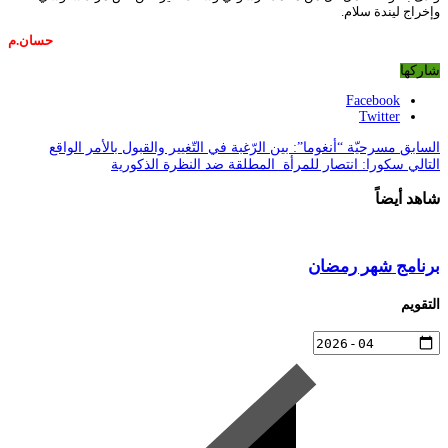
وإخراج ليندة سلام.
حسان.م
شاركها
Facebook
Twitter
السابق
مسرحيّة “أنغوما”: بين الرّغبة في التّغيير والقبول بالأمر الواقع
التالي
سكورا: انتصار للمرأة المطلقة ضد النظرة الذكورية
شاهد أيضاً
برنامج شهر رمضان
التقويم