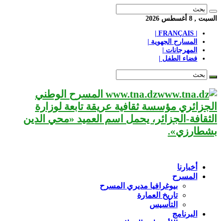
السبت , 8 أغسطس 2026
| FRANÇAIS |
المسارح الجهوية |
المهرجانات |
فضاء الطفل |
www.tna.dz المسرح الوطني
الجزائري مؤسسة ثقافية عريقة تابعة لوزارة
الثقافة-الجزائر، يحمل اسم العميد «محي الدين
بشطارزي».
أخبارنا
المسرح
بيوغرافيا مديري المسرح
تاريخ العمارة
التأسيس
البرنامج