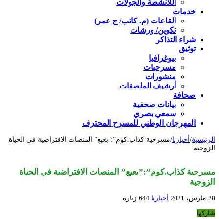
اللأنشطة والجولات
خدمات
القاعات (م. كاتب/ ح عمر)
تكوين/ ورشات
شراء التذاكر
توثيق
بيوغرافيا
مسرحيات
منشورات
أرشيف الملصقات
صحافة
بيانات صحفية
سمعي بصري
المهرجان الوطني للمسرح المحترف
الرئيسية
/
أخبارنا
/
مسرحية كذاب.كوم”:”بعبع” المنصات الافتراضية في الحياة
الزوجية
مسرحية كذاب.كوم”:”بعبع” المنصات الافتراضية في الحياة
الزوجية
20 مارس، 2021
أخبارنا
644 زيارة
شاركها