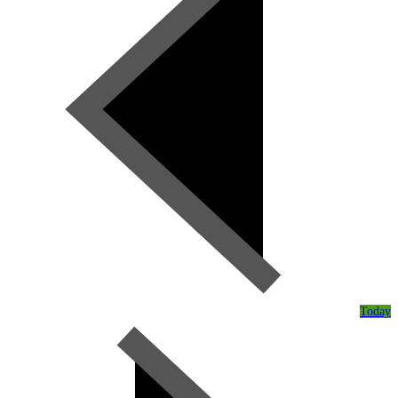
Today