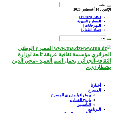
الإثنين , 10 أغسطس 2026
| FRANÇAIS |
المسارح الجهوية |
المهرجانات |
فضاء الطفل |
www.tna.dz المسرح الوطني
الجزائري مؤسسة ثقافية عريقة تابعة لوزارة
الثقافة-الجزائر، يحمل اسم العميد «محي الدين
بشطارزي».
أخبارنا
المسرح
بيوغرافيا مديري المسرح
تاريخ العمارة
التأسيس
البرنامج