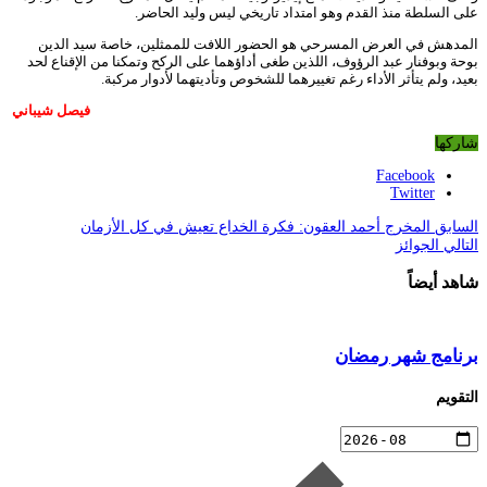
على السلطة منذ القدم وهو امتداد تاريخي ليس وليد الحاضر.
المدهش في العرض المسرحي هو الحضور اللافت للممثلين، خاصة سيد الدين
بوحة وبوفنار عبد الرؤوف، اللذين طغى أداؤهما على الركح وتمكنا من الإقناع لحد
بعيد، ولم يتأثر الأداء رغم تغييرهما للشخوص وتأديتهما لأدوار مركبة.
فيصل شيباني
شاركها
Facebook
Twitter
السابق
المخرج أحمد العقون: فكرة الخداع تعيش في كل الأزمان
التالي
الجوائز
شاهد أيضاً
برنامج شهر رمضان
التقويم