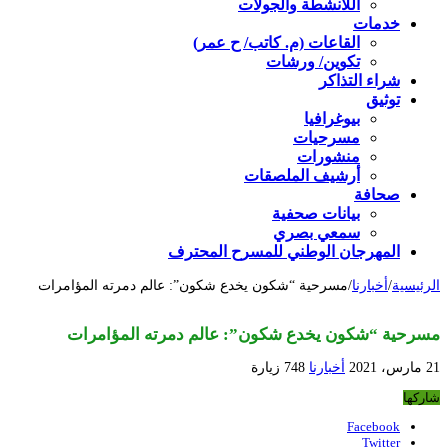
اللأنشطة والجولات
خدمات
القاعات (م. كاتب/ ح عمر)
تكوين/ ورشات
شراء التذاكر
توثيق
بيوغرافيا
مسرحيات
منشورات
أرشيف الملصقات
صحافة
بيانات صحفية
سمعي بصري
المهرجان الوطني للمسرح المحترف
الرئيسية
/
أخبارنا
/
مسرحية “شكون يخدع شكون”: عالم دمرته المؤامرات
مسرحية “شكون يخدع شكون”: عالم دمرته المؤامرات
21 مارس، 2021
أخبارنا
748 زيارة
شاركها
Facebook
Twitter