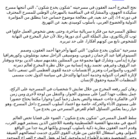
نجح المخرج أحمد العقون في مسرحيته “شكون يخدع شكون”، التي أنتجها مسرح
سكيكدة الجهوي، والمشاركة في المنافسة بالمهرجان الوطني للمسرح المحترف
في دورته 14، إلى حد بعيد، في معالجة موضوع حساس جدا ينطلق من المؤامرة
الدولية والخضوع العربي، بأسلوب كوميدي بعيد عن التهريج.
تنطلق المسرحية من فكرة سريالية ساخرة، وحتى بعض شخوص العمل جاؤوا في
ثوب كاريكاتوري، مثل الملكة التي أدى دورها رجلا، لأن خيار المخرج في النهاية
للشخوص نابع من كونهم أفكارا، على حد تبريره.
مسرحية “شكون يخدع شكون” التي كتبها وأخرجها أحمد العقون، وصمم
السينوغرافيا عبد الرحمان زعبوبي، وموسيقى الراحل سعيد بوشلوش، وكوريغرافيا
نوارة إيدامي، وشارك فيها مجموعة من الممثلين يتقدمهم سيف الدين بوحة وبوفنار
عبد الرؤوف وغيرهم، تجسد رؤية إنسانية من خلال نظرة المخرج لعالم دمرته
الحروب والمؤامرات وتعزيز الانقسامات خدمة للقوى العظمى التي تسعى دائما
لإثارة النعرات الدولية وخدمة أجنداتها والتدخل في سياسة الدول تحت مسمى
المنظمات الأممية وحقوق الإنسان.
رهان كبير رفعه المخرج من خلال تعايش 9 شخصيات في المسرحية على الركح،
عمل يتطلب جهدا كبيرا على مستوى الحوار، والتنقل من لوحة لأخرى ومن زمن
لآخر، فالفكرة جاءت عميقة والنص يحمل زخما كبيرا وحوارا مكثفا يحتاج حضورا
على مستوى الأداء والحركة، خاصة مع اعتماد أسلوب المسرح داخل المسرح، وهو
خيار ربما يعكس التساؤل العام للعرض المسرحي من يخدع من؟
سلط العمل المسرحي “شكون يخدع شكون”، الضوء على قضايا تخص العالم
أجمع، في مقدمتها القضية الفلسطينية وقضية اللاجئين الذين يستثمر فيهم الغرب،
وقدم أحمد العقون مقاربة ذكية بأسلوب كوميدي ولكنها قريبة جدا من الواقع
المؤلم، وهي استغلال اللاجئين من طرف القوى الكبرى خدمت لمصالحهم الضيقة
وحتى الشخصية وتغذية لأطماع إيديولوجية، كما لم يغفل المخرج الصراع الموجود