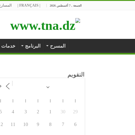
| FRANÇAIS |
المسارح 
الجمعة , 7 أغسطس 2026
المسرح
البرنامج
خدمات
التقويم
ا
ا
ا
ا
ا
ا
ا
5
4
3
2
1
30
29
12
11
10
9
8
7
6