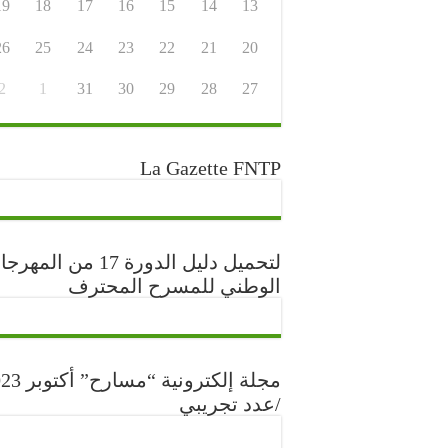
19
18
17
16
15
14
13
26
25
24
23
22
21
20
2
1
31
30
29
28
27
La Gazette FNTP
لتحميل دليل الدورة 17 من المه
الوطني للمسرح المحترف
مجلة إلكترونية “مس
/عدد تجريبي