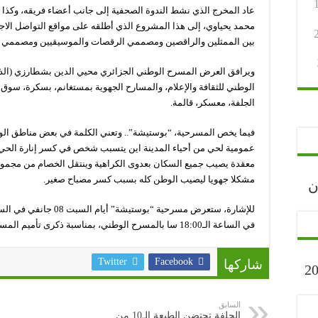
عاد المخرج الذي نشط الندوة الصحفية إلى جانب أعضاء فريقه، وكذا ا
بين الممثلين والراقصين ومصممي الرقصات والموسيقيين ومصممي 
ويرافق العرض المسرح الوطني الجزائري محيي الدين بشطارزي (الذي
الوطني للثقافة والإعلام، والمسارح الجهوية بمستغانم، بسكرة، سوق 
الجلفة، معسكر، قالمة.
فيما يخص المسرحية، “بوستيشة”.. وتعني الكلمة في بعض مناطق الو
عمومية لحي من أحياء المدينة اين يتسبب شخص في كسر إنارة الحي،
معقدة يصيب جميع السكان بعدوى الكراهية وينتقل الخصام من مجموعة 
مشكلا جهويا ليصيب الوطن كله بسبب كسر مصباح صغير.
رجان
في الساعة الـ18:00 سا بالمسرح الوطني، بمناسبة ذكرى تأميم المسرح الوطني الجزائري (08 جانفي 1963).
Twitter
Facebook
شاركها
ارح” أكتوبر 2023
السابق
الجلفة تحتضن الطبعة الـ10 من