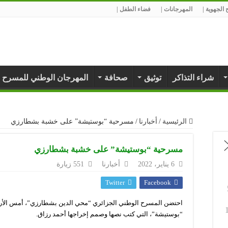
الجهوية |
المهرجانات |
فضاء الطفل |
شراء التذاكر
توثيق
صحافة
المهرجان الوطني للمسرح 
الرئيسية
/
أخبارنا
/
مسرحية “بوستيشة” على خشبة بشطارزي
مسرحية “بوستيشة” على خشبة بشطارزي
6 يناير، 2022
أخبارنا
551 زيارة
Twitter
Facebook
احتضن المسرح الوطني الجزائري “محي الدين بشطارزي”، أمس الأربع
“بوستيشة”، التي كتب نصها وصمم إخراجها أحمد رزاق.