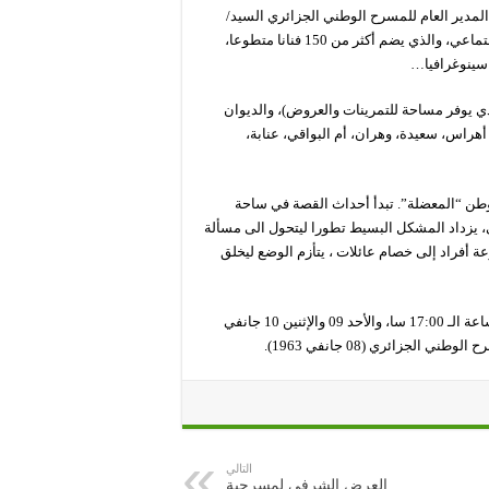
لمدير العام للمسرح الوطني الجزائري السيد/
محمد يحياوي، إلى هذا المشروع الذي أطلقه على مواقع التواصل الاجتماعي، والذي يضم أكثر من 150 فنانا متطوعا،
سينوغرافيا…
 يوفر مساحة للتمرينات والعروض)، والديوان
أهراس، سعيدة، وهران، أم البواقي، عنابة،
طن “المعضلة”. تبدأ أحداث القصة في ساحة
 يزداد المشكل البسيط تطورا ليتحول الى مسألة
أفراد إلى خصام عائلات ، يتأزم الوضع ليخلق
للإشارة، ستعرض مسرحية “بوستيشة” أيام السبت 08 جانفي في الساعة الـ 17:00 سا، والأحد 09 والإثنين 10 جانفي
التالي
العرض الشرفي لمسرحية