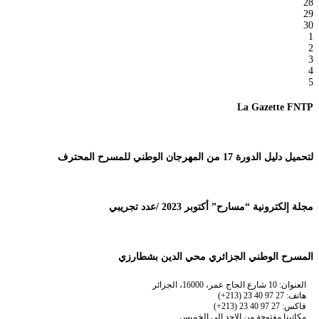
28
29
30
1
2
3
4
5
La Gazette FNTP
لتحميل دليل الدورة 17 من المهرجان الوطني للمسرح المحترف
مجلة إلكترونية “مسارح” أكتوبر 2023 /عدد تجريبي
المسرح الوطني الجزائري محي الدين بشطارزي
العنوان: 10 شارع الحاج عمر، 16000، الجزائر
هاتف: 27 97 40 23 (213+)
فاكس: 27 97 40 23 (213+)
مكاتبنا مفتوحة من الاحد إلى الخميس