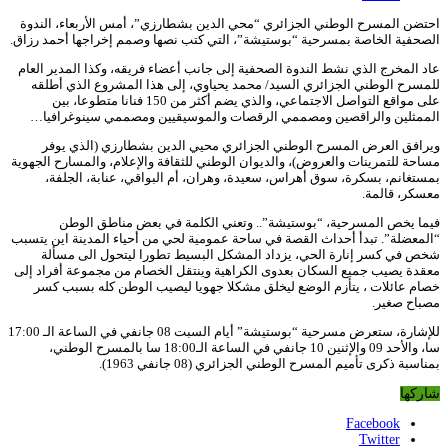
احتضن المسرح الوطني الجزائري “محي الدين بشطارزي”، أمس الأربعاء، الندوة
الصحفية الخاصة بمسرحية “بوستيشة”، التي كتب نصها وصمم إخراجها أحمد رزاق.
عاد المخرج الذي نشط الندوة الصحفية إلى جانب أعضاء فريقه، وكذا المدير العام
للمسرح الوطني الجزائري السيد/ محمد يحياوي، إلى هذا المشروع الذي أطلقه
على مواقع التواصل الاجتماعي، والذي يضم أكثر من 150 فنانا متطوعا، بين
الممثلين والراقصين ومصممي الرقصات والموسيقيين ومصممي سينوغرافيا…
ويرافق العرض المسرح الوطني الجزائري محيي الدين بشطارزي (الذي يوفر
مساحة للتمرينات والعروض)، والديوان الوطني للثقافة والإعلام، والمسارح الجهوية
بمستغانم، بسكرة، سوق أهراس، سعيدة، وهران، أم البواقي، عنابة، الجلفة،
معسكر، قالمة.
فيما يخص المسرحية، “بوستيشة”.. وتعني الكلمة في بعض مناطق الوطن
“المعضلة”. تبدأ أحداث القصة في ساحة عمومية لحي من أحياء المدينة اين يتسبب
شخص في كسر إنارة الحي، يزداد المشكل البسيط تطورا ليتحول الى مسألة
معقدة يصيب جميع السكان بعدوى الكراهية وينتقل الخصام من مجموعة أفراد إلى
خصام عائلات ، يتأزم الوضع ليخلق مشكلا جهويا ليصيب الوطن كله بسبب كسر
مصباح صغير.
للإشارة، ستعرض مسرحية “بوستيشة” أيام السبت 08 جانفي في الساعة الـ 17:00
سا، والأحد 09 والإثنين 10 جانفي في الساعة الـ18:00 سا بالمسرح الوطني،
بمناسبة ذكرى تأميم المسرح الوطني الجزائري (08 جانفي 1963).
شاركها
Facebook
Twitter