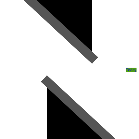
Today