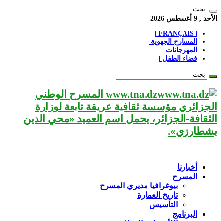
الأحد , 9 أغسطس 2026
| FRANÇAIS |
المسارح الجهوية |
المهرجانات |
فضاء الطفل |
www.tna.dz المسرح الوطني
الجزائري مؤسسة ثقافية عريقة تابعة لوزارة
الثقافة-الجزائر، يحمل اسم العميد «محي الدين
بشطارزي».
أخبارنا
المسرح
بيوغرافيا مديري المسرح
تاريخ العمارة
التأسيس
البرنامج