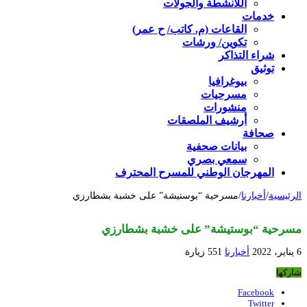
اللأنشطة والجولات
خدمات
القاعات (م. كاتب/ ح عمر)
تكوين/ ورشات
شراء التذاكر
توثيق
بيوغرافيا
مسرحيات
منشورات
أرشيف الملصقات
صحافة
بيانات صحفية
سمعي بصري
المهرجان الوطني للمسرح المحترف
الرئيسية
/
أخبارنا
/
مسرحية “بوستيشة” على خشبة بشطارزي
مسرحية “بوستيشة” على خشبة بشطارزي
6 يناير، 2022
أخبارنا
551 زيارة
شاركها
Facebook
Twitter