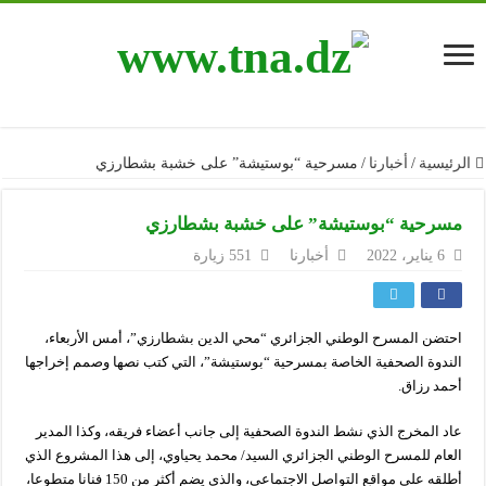
الرئيسية
/
أخبارنا
/
مسرحية “بوستيشة” على خشبة بشطارزي
مسرحية “بوستيشة” على خشبة بشطارزي
6 يناير، 2022
أخبارنا
551 زيارة
احتضن المسرح الوطني الجزائري “محي الدين بشطارزي”، أمس الأربعاء،
الندوة الصحفية الخاصة بمسرحية “بوستيشة”، التي كتب نصها وصمم إخراجها
أحمد رزاق.
عاد المخرج الذي نشط الندوة الصحفية إلى جانب أعضاء فريقه، وكذا المدير
العام للمسرح الوطني الجزائري السيد/ محمد يحياوي، إلى هذا المشروع الذي
أطلقه على مواقع التواصل الاجتماعي، والذي يضم أكثر من 150 فنانا متطوعا،