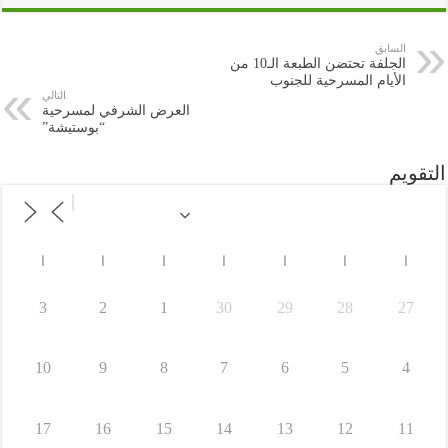
السابق
الجلفة تحتضن الطبعة الـ10 من
الأيام المسرحية للجنوب
التالي
العرض الشرفي لمسرحية
“بوستيشة”
التقويم
ا
ا
ا
ا
ا
ا
ا
3
2
1
30
29
28
27
10
9
8
7
6
5
4
17
16
15
14
13
12
11