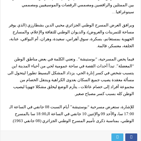
بين الممثلين والراقصين ومصممي الرقصات والموسيقيين ومصممي
سينوغرافيا…
ويرافق العرض المسرح الوطني الجزائري محيي الدين بشطارزي (الذي يوفر
مساحة للتمرينات والعروض)، والديوان الوطني للثقافة والإعلام، والمسارح
الجهوية بمستغانم، بسكرة، سوق أهراس، سعيدة، وهران، أم البواقي، عنابة،
الجلفة، معسكر، قالمة.
فيما يخص المسرحية، “بوستيشة”.. وتعني الكلمة في بعض مناطق الوطن
“المعضلة”. تبدأ أحداث القصة في ساحة عمومية لحي من أحياء المدينة اين
يتسبب شخص في كسر إنارة الحي، يزداد المشكل البسيط تطورا ليتحول الى
مسألة معقدة يصيب جميع السكان بعدوى الكراهية وينتقل الخصام من
مجموعة أفراد إلى خصام عائلات ، يتأزم الوضع ليخلق مشكلا جهويا ليصيب
الوطن كله بسبب كسر مصباح صغير.
للإشارة، ستعرض مسرحية “بوستيشة” أيام السبت 08 جانفي في الساعة الـ
17:00 سا، والأحد 09 والإثنين 10 جانفي في الساعة الـ18:00 سا بالمسرح
الوطني، بمناسبة ذكرى تأميم المسرح الوطني الجزائري (08 جانفي 1963).