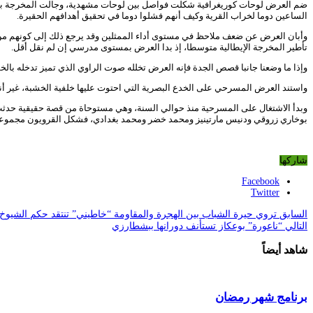
ضم العرض لوحات كوريغرافية شكلت فواصل بين لوحات مشهدية، وجالت المخرجة بين ز
الساعين دوما لخراب القرية وكيف أنهم فشلوا دوما في تحقيق أهدافهم الحقيرة.
وأبان العرض عن ضعف ملاحظ في مستوى أداء الممثلين وقد يرجع ذلك إلى كونهم من الهو
تأطير المخرجة الإيطالية متوسطا، إذ بدا العرض بمستوى مدرسي إن لم نقل أقل.
وإذا ما وضعنا جانبا قصص الجدة فإنه العرض تخلله صوت الراوي الذي تميز تدخله بالخ
واستند العرض المسرحي على الخدع البصرية التي احتوت عليها خلفية الخشبة، غير أن
بوخاري زروقي ودنيس مارتينيز ومحمد خضر ومحمد بغدادي، فشكل القرويون مجموعة م
شاركها
Facebook
Twitter
السابق
تروي حيرة الشباب بين الهجرة والمقاومة “خاطيني” تنتقد حكم الشيوخ
التالي
“ناعورة” بوعكاز تستأنف دورانها ببشطارزي
شاهد أيضاً
برنامج شهر رمضان