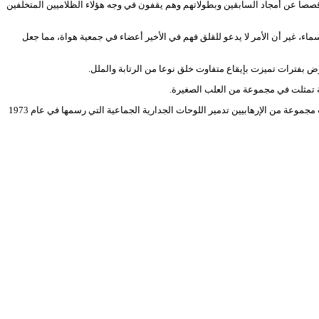
صا عن أمجاد السابقين وبطولاتهم وهم يقفون في وجه هؤلاء الظلاميين المتخلفين
اء، غير أن الأمر لا يدعو للقلق فهم في الأخير أعضاء في جمعية هواة، مما جعل
رض بفترات تميزت بإيقاع متفاوت خلق نوعا من الرتابة والملل.
يطة تمثلت في مجموعة من العلب الصغيرة.
وبدأ الاشتغال على المسرحية منذ حوالي السنة، وهي مستوحاة من قصة حقيقية حدثت مدينة سعيدة خلال العشرية السوداء، أريد لها أن تخلد في عمل مسرحي، فقد حاولت مجموعة من الإرهابيين تدمير اللوحات الجدارية الجماعية التي رسمها في عام 1973