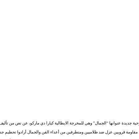
اومة قرويين عزل ضد ظلاميين ومتطرفين من أعداء الفن والجمال أرادوا تحطيم جداري