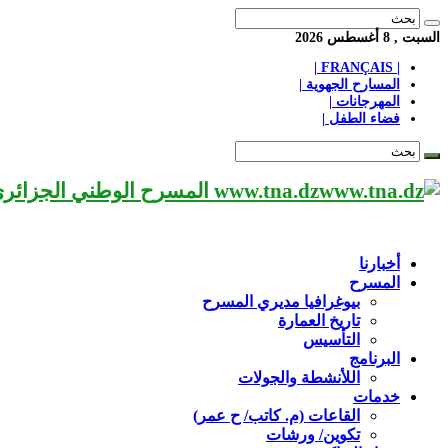
السبت , 8 أغسطس 2026
| FRANÇAIS |
المسارح الجهوية |
المهرجانات |
فضاء الطفل |
www.tna.dz المسرح الوطني الجزائري مؤسسة ثقافية عريقة تابعة لوزارة الثقافة-الجزائر، يحمل اسم العميد «محي الدين بشطارزي».
أخبارنا
المسرح
بيوغرافيا مديري المسرح
تاريخ العمارة
التأسيس
البرنامج
اللأنشطة والجولات
خدمات
القاعات (م. كاتب/ ح عمر)
تكوين/ ورشات