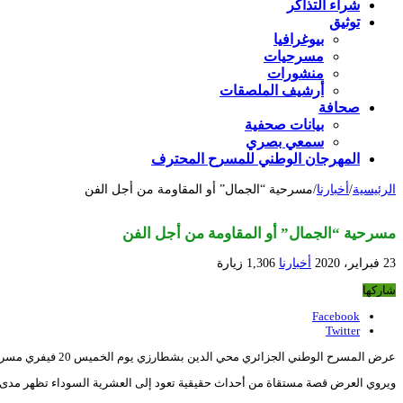
شراء التذاكر
توثيق
بيوغرافيا
مسرحيات
منشورات
أرشيف الملصقات
صحافة
بيانات صحفية
سمعي بصري
المهرجان الوطني للمسرح المحترف
الرئيسية
/
أخبارنا
/
مسرحية “الجمال” أو المقاومة من أجل الفن
مسرحية “الجمال” أو المقاومة من أجل الفن
23 فبراير، 2020
أخبارنا
1,306 زيارة
شاركها
Facebook
Twitter
عرض المسرح الوطني الجزائري محي الدين بشطارزي يوم الخميس 20 فيفري مسرحية جديدة عنوانها “الجمال” وهي للمخرجة الايطالية كيارا دي ماركو، عن نص من تأليف جماعي أنجزه فريق جمعية أس أو أس باب الوادي.
ويروي العرض قصة مستقاة من أحداث حقيقية تعود إلى العشرية السوداء تظهر مدى مق