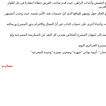
 المعيش وأحداث الراهن، حيث قدم صاحب العرض خطابا انتقاديا في جل أطوار
لغربي.
الحال حول رؤيتهن للواقع الذي كنّ حبيسات فيه، الأمر نفسه، حيث وجدن أنفسهن
ه، وأحيانا أخرى على حساب الذات غير أنّ النضال والالتزام بدور المسرح ورسالته
منه إلى امتهان المسرح أشخاص بعيدين كل البعد عن الممارسة المسرحية ولو
لمسرح الجزائري اليوم.
نان”، أمينة تواتي “شهرة” وصحبي نصيرة “وحيدة المخرجة”.
حسان.م