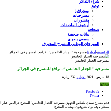
شراء التذاكر
توثيق
بيوغرافيا
مسرحيات
منشورات
أرشيف الملصقات
صحافة
بيانات صحفية
سمعي بصري
المهرجان الوطني للمسرح المحترف
الرئيسية
/
أخبارنا
/
مسرحية “الجدار الخامس”.. ترافع للمسرح في الجزائر
مسرحية الجدار الخامس
مسرحية “الجدار الخامس”.. ترافع للمسرح في الجزائر
18 مارس، 2021
أخبارنا
732 زيارة
شاركها
Facebook
Twitter
ممثلون وفنانون معروفون، وبغياب المخرج.