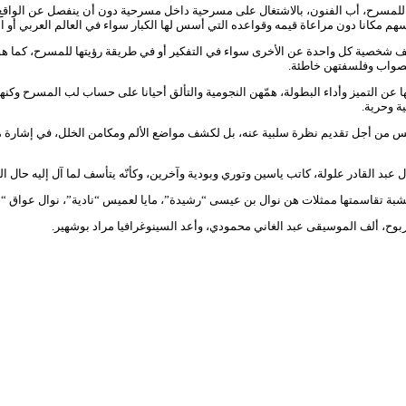
لمسرح، أب الفنون، بالاشتغال على مسرحية داخل مسرحية دون أن ينفصل عن الواقع
فسهم مكانا دون مراعاة قيمه وقواعده التي أسس لها الكبار سواء في العالم العربي أو ا
 شخصية كل واحدة عن الأخرى سواء في التفكير أو في طريقة رؤيتها للمسرح، كما هو 
لصواب وفلسفتهن خاطئة.
ا عن التميز وأداء البطولة، همّهن النجومية والتألق أحيانا على حساب لب المسرح وكنه
ة وحرية.
يس من أجل تقديم نظرة سلبية عنه، بل لكشف مواضع الألم ومكامن الخلل، في إشارة 
بد القادر علولة، كاتب ياسين وتوري وبودية وآخرين، وكأنّه يتأسف لما آل إليه حال ا
 تقاسمتها ممثلات هن نوال بن عيسى “رشيدة”، مايا لعميس “نادية”، نوال عواق “ح
وح، ألف الموسيقى عبد الغاني محمودي، وأعد السينوغرافيا مراد بوشهير.