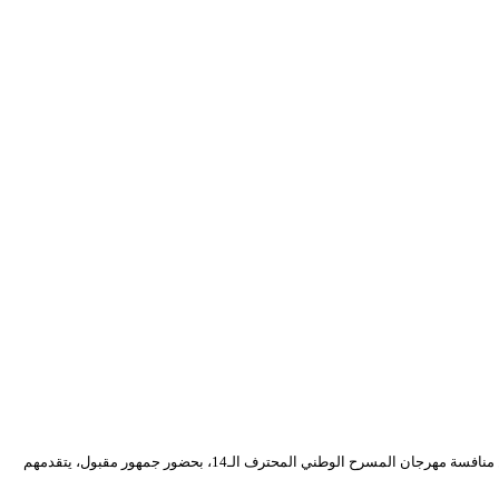
قدم مسرح سيدي بلعباس الجهوي مسرحية”الجدار الخامس” للمخرج عزالدين عبار، اليوم السبت 13 مارس 2021، بالمسرح الوطني الجزائري محي الدين بشطارزي، ضمن منافسة مهرجان المسرح الوطني المحترف الـ14، بحضور جمهور مقبول، يتقدمهم