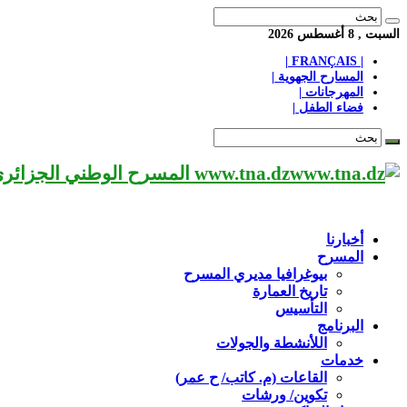
السبت , 8 أغسطس 2026
| FRANÇAIS |
المسارح الجهوية |
المهرجانات |
فضاء الطفل |
www.tna.dz المسرح الوطني الجزائري مؤسسة ثقافية عريقة تابعة لوزارة الثقافة-الجزائر، يحمل اسم العميد «محي الدين بشطارزي».
أخبارنا
المسرح
بيوغرافيا مديري المسرح
تاريخ العمارة
التأسيس
البرنامج
اللأنشطة والجولات
خدمات
القاعات (م. كاتب/ ح عمر)
تكوين/ ورشات