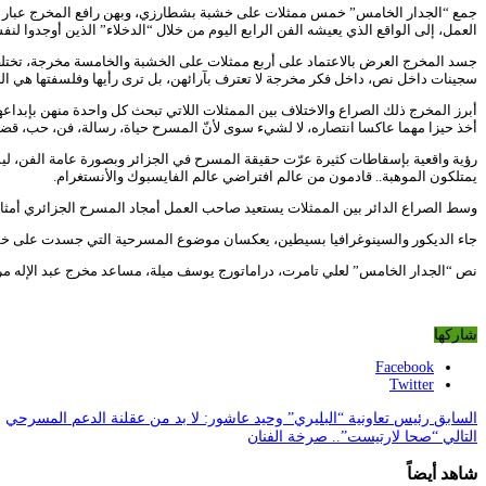
جمع “الجدار الخامس” خمس ممثلات على خشبة بشطارزي، وبهن رافع المخرج عبار ل
العمل، إلى الواقع الذي يعيشه الفن الرابع اليوم من خلال “الدخلاء” الذين أوجدوا لن
جسد المخرج العرض بالاعتماد على أربع ممثلات على الخشبة والخامسة مخرجة، تختلف
سجينات داخل نص، داخل فكر مخرجة لا تعترف بآرائهن، بل ترى رأيها وفلسفتها هي ا
أبرز المخرج ذلك الصراع والاختلاف بين الممثلات اللاتي تبحث كل واحدة منهن بإبداعه
أخذ حيزا مهما عاكسا انتصاره، لا لشيء سوى لأنّ المسرح حياة، رسالة، فن، حب، قضي
رؤية واقعية بإسقاطات كثيرة عرّت حقيقة المسرح في الجزائر وبصورة عامة الفن، ل
يمتلكون الموهبة.. قادمون من عالم افتراضي عالم الفايسبوك والأنستغرام.
وسط الصراع الدائر بين الممثلات يستعيد صاحب العمل أمجاد المسرح الجزائري أمثال ع
جاء الديكور والسينوغرافيا بسيطين، يعكسان موضوع المسرحية التي جسدت على خشبة
نص “الجدار الخامس” لعلي تامرت، دراماتورج يوسف ميلة، مساعد مخرج عبد الإله مرب
شاركها
Facebook
Twitter
السابق
رئيس تعاونية “البليري” وحيد عاشور: لا بد من عقلنة الدعم المسرحي
التالي
“صحا لارتيست”.. صرخة الفنان
شاهد أيضاً