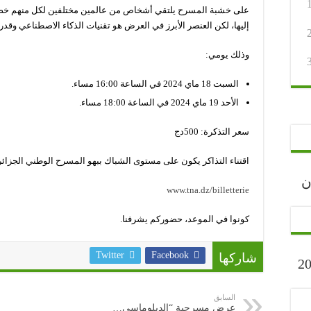
على خشبة المسرح يلتقي أشخاص من عالمين مختلفين لكل منهم خصوص
إليها، لكن العنصر الأبرز في العرض هو تقنيات الذكاء الاصطناعي وقدرا
وذلك يومي:
السبت 18 ماي 2024 في الساعة 16:00 مساء.
الأحد 19 ماي 2024 في الساعة 18:00 مساء.
سعر التذكرة: 500دج
اقتناء التذاكر يكون على مستوى الشباك ببهو المسرح الوطني الجزائر
رجان
www.tna.dz/billetterie
كونوا في الموعد، حضوركم يشرفنا.
Twitter
Facebook
شاركها
ارح” أكتوبر 2023
السابق
عرض مسرحية “الدبلوماسي…