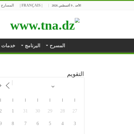
| FRANÇAIS |
المسارح ا
الأحد , 9 أغسطس 2026
المسرح
البرنامج
خدمات
التقويم
ا
ا
ا
ا
ا
ا
ا
2
1
31
30
29
28
27
9
8
7
6
5
4
3