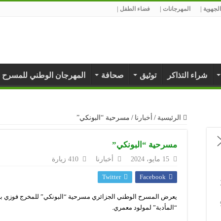
لجهوية |
المهرجانات |
فضاء الطفل |
شراء التذاكر
توثيق
صحافة
المهرجان الوطني للمسرح 
الرئيسية
/
أخبارنا
/
مسرحية “البونكي”
مسرحية “البونكي”
15 مايو، 2024
أخبارنا
410 زيارة
Twitter
Facebook
يعرض المسرح الوطني الجزائري مسرحية “البونكي” للمخرج فوزي ب
“المأدبة” لمولود معمري.