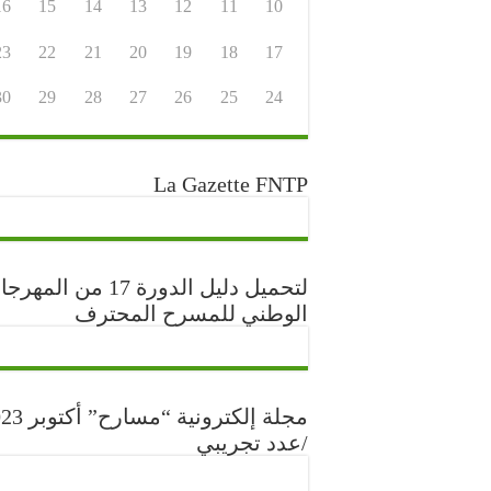
16
15
14
13
12
11
10
23
22
21
20
19
18
17
30
29
28
27
26
25
24
La Gazette FNTP
لتحميل دليل الدورة 17 من المه
الوطني للمسرح المحترف
مجلة إلكترونية “مس
/عدد تجريبي