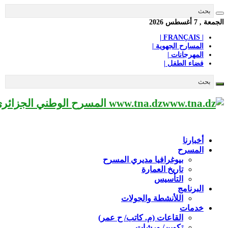
الجمعة , 7 أغسطس 2026
| FRANÇAIS |
المسارح الجهوية |
المهرجانات |
فضاء الطفل |
www.tna.dz المسرح الوطني الجزائري مؤسسة ثقافية عريقة تابعة لوزارة الثقافة-الجزائر، يحمل اسم العميد «محي الدين بشطارزي».
أخبارنا
المسرح
بيوغرافيا مديري المسرح
تاريخ العمارة
التأسيس
البرنامج
اللأنشطة والجولات
خدمات
القاعات (م. كاتب/ ح عمر)
تكوين/ ورشات