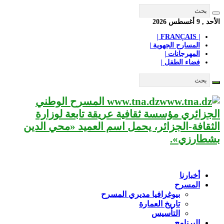
الأحد , 9 أغسطس 2026
| FRANÇAIS |
المسارح الجهوية |
المهرجانات |
فضاء الطفل |
www.tna.dz المسرح الوطني
الجزائري مؤسسة ثقافية عريقة تابعة لوزارة
الثقافة-الجزائر، يحمل اسم العميد «محي الدين
بشطارزي».
أخبارنا
المسرح
بيوغرافيا مديري المسرح
تاريخ العمارة
التأسيس
البرنامج