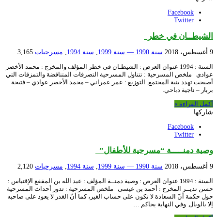
Facebook
Twitter
الشيطــان في خطر
9 أغسطس، 2018
سنة 1990 — سنة 1999
,
سنة 1994
,
مسرحيات
3,165
السنة : 1994 عنوان العرض : الشيطـان في خطر المؤلف والمخرج : محمد الأخضر
عوادي ملخص المسرحية : تتناول المسرحية التصرفات المتناقضة والتمزقات التي
أصبحت تهدد بنية المجتمع. التوزيع : عمر عمراني – محمد الأخضر عوادي – فتيحة
بربار – ناجية دباحي.
أكمل القراءة »
شاركها
Facebook
Twitter
وصية دمنـــــة “مسرحية للأطفال”
9 أغسطس، 2018
سنة 1990 — سنة 1999
,
سنة 1994
,
مسرحيات
2,120
السنة : 1994 عنوان العرض : وصية دمنــة المؤلف : عبد الله بن المقفع الإقتباس :
حسن نذيــر المخرج : أحمد بن عيسى ملخص المسرحية : تدور أحداث المسرحية
حول حكمة أنّ السعادة لا تكون على حساب الغير، كما أنّ الغدر لا يعود على صاحبه
إلا بالوبال. وفي النهاية يحاكم …