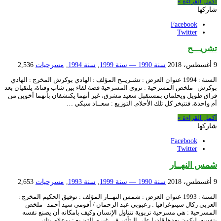
أكمل القراءة »
شاركها
Facebook
Twitter
تشريـــح
9 أغسطس، 2018
سنة 1990 — سنة 1999
,
سنة 1994
,
مسرحيات
2,536
السنة : 1994 عنوان العرض : تشـريــح المؤلف : الهادي بوكرش المخرج : الهادي
بوكرش ملخص المسرحية : تروي المسرحية قصة لقاء بين شاب وفتاة، يلتقيان بعد
فراق طويل ويحلمان بمستقبل سعيد مشرق، غير أنهما يكتشفان بأنهما أخوين من
أم واحدة، فتتبخر كل تلك الأحلام. التوزيع : سعــاد سبكي …
أكمل القراءة »
شاركها
Facebook
Twitter
شمس النهــار
9 أغسطس، 2018
سنة 1990 — سنة 1999
,
سنة 1993
,
مسرحيات
2,653
السنة : 1993 عنوان العرض : شمس النهــار المؤلف : توفيق الحكيم المخرج :
العربي زكال سينوغرافيا : زعبوبي عبد الرحمان / أقومي سيد أحمد ملخص
المسرحية : هي مسرحية تربوية تتناول الإنسان وكيف بامكانه أن يصنع نفسه
بنفسه، ليكون بعدها قادرا على الـتأثير في غيره. التوزيع : بوعلام بناني …