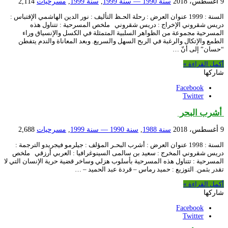
9 أغسطس، 2018
سنة 1990 — سنة 1999
,
سنة 1999
,
مسرحيات
2,114
السنة : 1999 عنوان العرض : رحلة الحـظ التأليف : نور الدين الهاشمي الإقتباس :
دريس شقروني الإخراج : دريس شقروني ملخص المسرحية : تتناول هذه
المسرحية مجموعة من الظواهر السلبية المتمثلة في الكسل والإنسياق وراء
الطمع والإتكال والرغبة في الربح السهل والسريع. وبعد المعاناة والندم يتفطن
“حسان” إلى أنّ …
أكمل القراءة »
شاركها
Facebook
Twitter
أشرب البحر
9 أغسطس، 2018
سنة 1988
,
سنة 1990 — سنة 1999
,
مسرحيات
2,688
السنة : 1998 عنوان العرض : أشرب البحـر المؤلف : جيلرمو فيجريدو الترجمة :
دريس شقروني المخرج : سعيد بن سالمى السينوغرافيا : العربي أرزقي ملخص
المسرحية : تتناول هذه المسرحية بأسلوب هزلي وساخر قضية حرية الإنسان التي لا
تقدر بثمن. التوزيع : حميد رماس – قردة عبد الحميد – …
أكمل القراءة »
شاركها
Facebook
Twitter