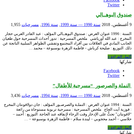
Facebook
Twitter
صندوق البوهــالي
9 أغسطس، 2018
سنة 1990 — سنة 1999
,
سنة 1996
,
مسرحيات
1,955
السنة : 1996 عنوان العرض : صندوق البوهــالي المؤلف : عبد القادر العربي حجار
المخرج : عبد الله أورياشي ملخص المسرحية : تدور أحداث المسرحية حول طغيان
الجانب المادي في العلاقات بين أفراد المجتمع وتفشي الظواهر السلبية الناتجة عن
ذلك. التوزيع : صليحة كرباش – فاطمة الزهرة بوسبوعة – محمد …
أكمل القراءة »
شاركها
Facebook
Twitter
النملة والصرصور “مسرحية للأطفال”
9 أغسطس، 2018
سنة 1990 — سنة 1999
,
سنة 1994
,
مسرحيات
3,436
السنة : 1994 عنوان العرض : النملـة والصرصـور المؤلف : جان دولافونتان المخرج
: فوزية آيت الحاج ملخص المسرحية : مسرحية تربوية مستوحاة من رائعة
“لافونتان” تحثُّ على الإدخار وقت الرخاء لإنفاقه عند الحاجة. التوزيع : أحمد –
حلاسي – أحمد محجوبي – ليندة سلام – فاطمة الزهرة بوسبوعة – …
أكمل القراءة »
شاركها