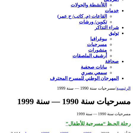
اللأنشطة والجولات
خدمات
القاعات (م. كاتب/ ح عمر)
تكوين/ ورشات
شراء التذاكر
توثيق
بيوغرافيا
مسرحيات
منشورات
أرشيف الملصقات
صحافة
بيانات صحفية
سمعي بصري
المهرجان الوطني للمسرح المحترف
الرئيسية
/
مسرحيات سنة 1990 — سنة 1999
مسرحيات سنة 1990 — سنة 1999
مسرحيات سنة 1990 — سنة 1999
رحلة الحـظ “مسرحية للأطفال”