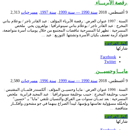
رقصة الأبريـــاء
9 أغسطس، 2018
سنة 1990 — سنة 1999
,
سنة 1997
,
مسرحيات
2,313
السنة : 1997 عنوان العرض : رقصة الأبرياء المؤلف : عبد القادر تاجر / بوعلام بناني
المخرج : عبد القادر تاجر / بوعلام بناني سينوغرافيا : بولقرون يحي ملخص
المسرحية : تظهر لنا المسرحية تناقضات المجتمع من خلال يوميات أسرة متواضعة،
فتتولد أزمة تعصف بكيان الأسرة وتشتتها. التوزيع : عبد …
أكمل القراءة »
شاركها
Facebook
Twitter
مايـــا وحسيـــن
9 أغسطس، 2018
سنة 1990 — سنة 1999
,
سنة 1996
,
مسرحيات
2,580
السنة : 1996 عنوان العرض : مايـا وحسيــن المؤلف : ألكسندر فلمــان المقتبس :
حبيب بوخليفة المخرج : حبيب بوخليفة سينوغرافيا : عبد المجيد قرايرية ملخص
المسرحية : بعد ثمــان سنوات من الفراق والنسيان تلتقي “مايا” بـ “حسين”
وتُحمِّله مسؤولية تعاستها وبؤسها، ليبدأ الصراع بينهما في جو مشحون وأفكــار
متناقضة. …
أكمل القراءة »
شاركها