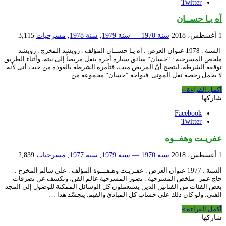
Twitter
آه يـا حســان
1 أغسطس، 2018
سنة 1970 — سنة 1979
,
سنة 1978
,
مسرحيات
3,115
السنة : 1978 عنوان العرض : آه يـا حســان المؤلف : رويشد المخرج : رويشد
ملخص المسرحية : “حسان” سائق سيارة أجرة ينقل مريضاً إلى بيته، وأثناء الطريق
توقفه الشرطة، ليتضح أنّ المريض ميت، فتأمره الشرطة بالعودة من حيث أتى لأنه
لا يحمل رخصة نقل الموتى. فيواجه “حسان” مجموعة من …
أكمل القراءة »
شاركها
Facebook
Twitter
عفريـت وهفــوه
1 أغسطس، 2018
سنة 1970 — سنة 1979
,
سنة 1977
,
مسرحيات
2,839
السنة : 1977 عنوان العرض : عفـريـت وهـفـــوة المؤلف : علي سالم المخرج :
حاج عمر ملخص المسرحية : تصور المسرحية عالم الفن، وتكشف عن تصرفات
بعض الفئات من الفنانين الذين يستعملون كل الوسائل الممكنة للوصول إلى المجد
الفني، ولو كان ذلك على حساب كل المبادئ والقيم. يتجسّد هذا …
أكمل القراءة »
شاركها