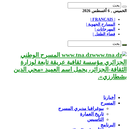
الخميس , 6 أغسطس 2026
| FRANÇAIS |
المسارح الجهوية |
المهرجانات |
فضاء الطفل |
www.tna.dz المسرح الوطني
الجزائري مؤسسة ثقافية عريقة تابعة لوزارة
الثقافة-الجزائر، يحمل اسم العميد «محي الدين
بشطارزي».
أخبارنا
المسرح
بيوغرافيا مديري المسرح
تاريخ العمارة
التأسيس
البرنامج