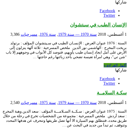
شاركها
Facebook
Twitter
الإنسان الطيب في سيتشوان
1 أغسطس، 2018
سنة 1970 — سنة 1979
,
سنة 1976
,
مسرحيات
3,386
السنة : 1976 عنوان العرض : الإنسـان الطيب في سـيتشوان المؤلف : برتولد
بريخت المخرج : الهاشمي نور الدين ملخص المسرحية : ثلاثة آلهة ينزلون إلى
الأرض على أمل ايجاد إنسان طيب يأويهم، فتوصد كل الأبواب في وجوههم إلا باب
“شن تي”، وهي امرأة تعيسة تضحي بأحد زبائنها رغم حاجتها …
أكمل القراءة »
شاركها
Facebook
Twitter
سكـة السلامــة
1 أغسطس، 2018
سنة 1970 — سنة 1979
,
سنة 1975
,
مسرحيات
2,540
السنة : 1975 عنوان العرض : سـكــة السـلامـــة المؤلف : سعد الدين وهبة المخرج
: سعد أردش ملخص المسرحية : مجموعة من الشخصيات تخرج في رحلة من خلال
طريق محدد، فتنطلق بهم السيارة الا أنها تضل طريقها وتنحرف عن هدفها المحدد
وتتوقف، ثم تبدأ من جديد في البحث عن …