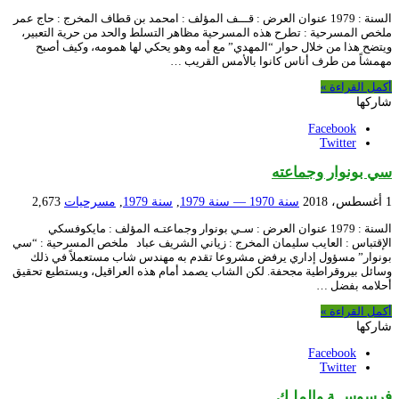
السنة : 1979 عنوان العرض : قـــف المؤلف : امحمد بن قطاف المخرج : حاج عمر
ملخص المسرحية : تطرح هذه المسرحية مظاهر التسلط والحد من حرية التعبير،
ويتضح هذا من خلال حوار “المهدي” مع أمه وهو يحكي لها همومه، وكيف أصبح
مهمشاً من طرف أناس كانوا بالأمس القريب …
أكمل القراءة »
شاركها
Facebook
Twitter
سي بونوار وجماعته
1 أغسطس، 2018
سنة 1970 — سنة 1979
,
سنة 1979
,
مسرحيات
2,673
السنة : 1979 عنوان العرض : سـي بونوار وجماعتـه المؤلف : مايكوفسكي
الإقتباس : العايب سليمان المخرج : زياني الشريف عباد ملخص المسرحية : “سي
بونوار” مسؤول إداري يرفض مشروعا تقدم به مهندس شاب مستعملاً في ذلك
وسائل بيروقراطية مجحفة. لكن الشاب يصمد أمام هذه العراقيل، ويستطيع تحقيق
أحلامه بفضل …
أكمل القراءة »
شاركها
Facebook
Twitter
فرسوســة والملـك