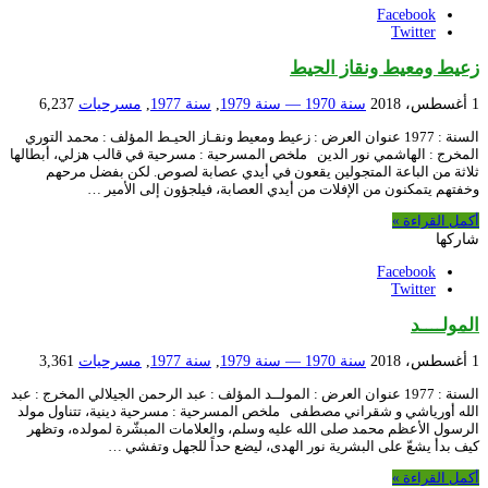
Facebook
Twitter
زعيط ومعيط ونقاز الحيط
1 أغسطس، 2018
سنة 1970 — سنة 1979
,
سنة 1977
,
مسرحيات
6,237
السنة : 1977 عنوان العرض : زعيط ومعيط ونقـاز الحيـط المؤلف : محمد التوري
المخرج : الهاشمي نور الدين ملخص المسرحية : مسرحية في قالب هزلي، أبطالها
ثلاثة من الباعة المتجولين يقعون في أيدي عصابة لصوص. لكن بفضل مرحهم
وخفتهم يتمكنون من الإفلات من أيدي العصابة، فيلجؤون إلى الأمير …
أكمل القراءة »
شاركها
Facebook
Twitter
المولــــد
1 أغسطس، 2018
سنة 1970 — سنة 1979
,
سنة 1977
,
مسرحيات
3,361
السنة : 1977 عنوان العرض : المولــد المؤلف : عبد الرحمن الجيلالي المخرج : عبد
الله أورياشي و شقراني مصطفى ملخص المسرحية : مسرحية دينية، تتناول مولد
الرسول الأعظم محمد صلى الله عليه وسلم، والعلامات المبشّرة لمولده، وتظهر
كيف بدأ يشعّ على البشرية نور الهدى، ليضع حداً للجهل وتفشي …
أكمل القراءة »