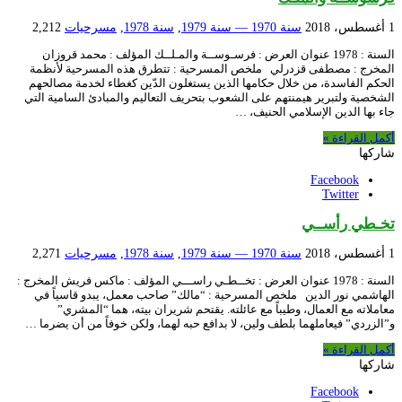
1 أغسطس، 2018
سنة 1970 — سنة 1979
,
سنة 1978
,
مسرحيات
2,212
السنة : 1978 عنوان العرض : فرسـوســة والمـلــك المؤلف : محمد قروزان
المخرج : مصطفى قزدرلي ملخص المسرحية : تتطرق هذه المسرحية لأنظمة
الحكم الفاسدة، من خلال حكامها الذين يستغلون الدّين كغطاء لخدمة مصالحهم
الشخصية ولتبرير هيمنتهم على الشعوب بتحريف التعاليم والمبادئ السامية التي
جاء بها الدين الإسلامي الحنيف، …
أكمل القراءة »
شاركها
Facebook
Twitter
تخـطي رأســي
1 أغسطس، 2018
سنة 1970 — سنة 1979
,
سنة 1978
,
مسرحيات
2,271
السنة : 1978 عنوان العرض : تخــطـي راســـي المؤلف : ماكس فريش المخرج :
الهاشمي نور الدين ملخص المسرحية : “مالك” صاحب معمل، يبدو قاسياً في
معاملاته مع العمال، وطيباً مع عائلته. يقتحم شريران بيته، هما “المشري”
و”الزردي” فيعاملهما بلطف ولين، لا بدافع حبه لهما، ولكن خوفاً من أن يضرما …
أكمل القراءة »
شاركها
Facebook