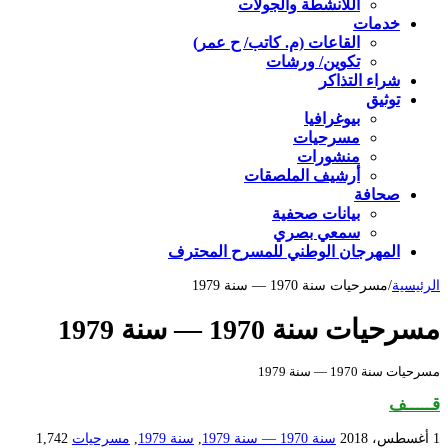
اللأنشطة والجولات
خدمات
القاعات (م. كاتب/ ح عمر)
تكوين/ ورشات
شراء التذاكر
توثيق
بيوغرافيا
مسرحيات
منشورات
أرشيف الملصقات
صحافة
بيانات صحفية
سمعي بصري
المهرجان الوطني للمسرح المحترف
الرئيسية
/
مسرحيات سنة 1970 — سنة 1979
مسرحيات سنة 1970 — سنة 1979
مسرحيات سنة 1970 — سنة 1979
قـــــف
1 أغسطس، 2018
سنة 1970 — سنة 1979
,
سنة 1979
,
مسرحيات
1,742