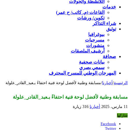
اللأنشطة والجولات
خدمات
القاعات (م. كاتب/ ح عمر)
تكوين/ ورشات
شراء التذاكر
توثيق
بيوغرافيا
مسرحيات
منشورات
أرشيف الملصقات
صحافة
بيانات صحفية
سمعي بصري
المهرجان الوطني للمسرح المحترف
الرئيسية
/
أخبارنا
/
مسابقة وطنية لأفضل لوحة فنية احتفاءً بـعبد_القادر_علولة
مسابقة وطنية لأفضل لوحة فنية احتفاءً بـعبد_القادر_علولة
11 مارس، 2025
أخبارنا
316 زيارة
شاركها
Facebook
Twitter