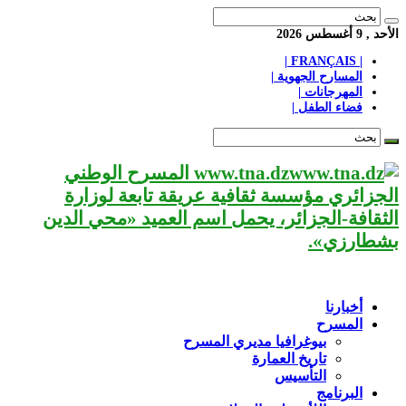
الأحد , 9 أغسطس 2026
| FRANÇAIS |
المسارح الجهوية |
المهرجانات |
فضاء الطفل |
www.tna.dz المسرح الوطني
الجزائري مؤسسة ثقافية عريقة تابعة لوزارة
الثقافة-الجزائر، يحمل اسم العميد «محي الدين
بشطارزي».
أخبارنا
المسرح
بيوغرافيا مديري المسرح
تاريخ العمارة
التأسيس
البرنامج