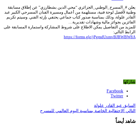
يعلن #_المسرح_الوطني_الجزائري “محي الدين بشطارزي” عن إطلاق مسابقة
وطنية لأفضل لوحة فنية، مستلهمة من أعمال ومسيرة الفنان المسرحي الكبير عبد
القادر علولة، وذلك بمناسبة صدور كتاب جماعي يحتفي بإرثه الفني. وسيتم تكريم
الفائزين بجوائز مالية وشهادات تقديرية…
للمزيد من التفاصيل يمكن الاطلاع على شروط المشاركة واستمارة المسابقة على
الرابط التالي:
https://forms.gle/jPgmdUxmvBJBWBW8A
شاركها
Facebook
Twitter
السابق
عبد القادر علولة
التالي
الاحتفالية الخاصة بمناسبة اليوم العالمي للمسرح
شاهد أيضاً