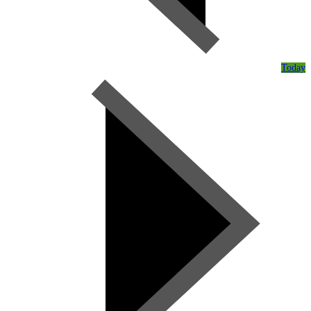
Today