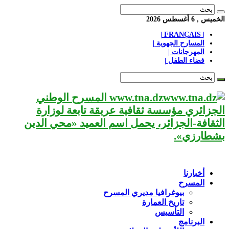
الخميس , 6 أغسطس 2026
| FRANÇAIS |
المسارح الجهوية |
المهرجانات |
فضاء الطفل |
www.tna.dz المسرح الوطني
الجزائري مؤسسة ثقافية عريقة تابعة لوزارة
الثقافة-الجزائر، يحمل اسم العميد «محي الدين
بشطارزي».
أخبارنا
المسرح
بيوغرافيا مديري المسرح
تاريخ العمارة
التأسيس
البرنامج