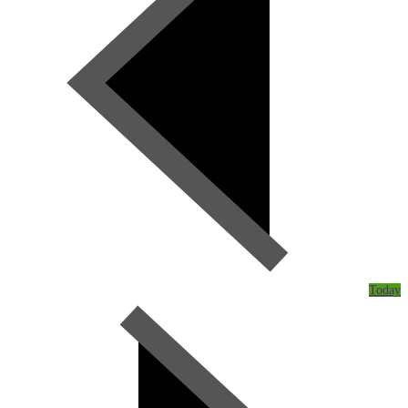
Today