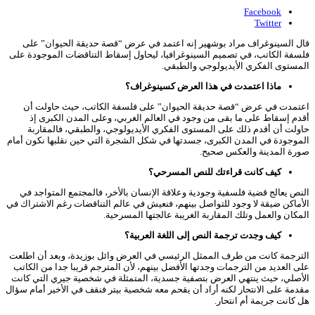
Facebook
Twitter
قال السينوغراف مراد بوشهير إنه اعتمد في عرض “قصة حديقة الحيوان” على
فلسفة الكاتب، في تصميم السينوغرافيا، ليحاول إسقاط التناقضات الموجودة على
المستوى الفكري الأيديولوجي والطبقي.
ماذا اعتمدت في هذا العرض كسينوغراف؟
اعتمدت في عرض “قصة حديقة الحيوان” على فلسفة الكاتب، حيث حاولت أن
أقدم إسقاط على ما بقى من وجود في العالم الغربي، وعلى المدن الكبرى إذ
حاولت أن أقدم ذلك على المستوى الفكري الأيديولوجي، والطبقي، فالمقاربة
الموجودة في المدن الكبرى، جسدتها في شكل الشجرة التي حين نقلبها نكون أمام
صورة المدينة والعكس صحيح.
كيف كانت قراءتك للنص المسرحي؟
النص يعالج قضية فلسفية وجودية وعلاقة الإنسان بالأخر، فالمجتمع المتواجد في
الأماكن ضيقة لا وجود للتواصل بينهم، فنعيش في عالم التناقضات رغم الاشتراك في
المكان والعمل وتلك المقاربة الغريبة عالجتها المسرحية.
كيف وجدت ترجمة النص إلى اللغة العربية؟
الترجمة كانت من طرف الممثل الرئيسي في العرض وائل بوزيدة، وبعد أن اطلعت
على العديد من الترجمات وجدتها الأفضل بينهم، لأن المترجم قريبا جدا من الكاتب
الأصلي، حيث ينتهي العرض بتصفية جسدية، المتمثلة في شخصية جيري التي كانت
مقدمة على الانتحار لكنه أراد أن يقحم معه شخصية بيتر فنقف في الأخير أمام سؤال
هل كانت جريمة أم انتحار.