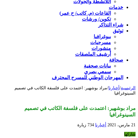
اللأنشطة والجولات
خدمات
القاعات (م. كاتب/ ح عمر)
تكوين/ ورشات
شراء التذاكر
توثيق
بيوغرافيا
مسرحيات
منشورات
أرشيف الملصقات
صحافة
بيانات صحفية
سمعي بصري
المهرجان الوطني للمسرح المحترف
الرئيسية
/
أخبارنا
/
مراد بوشهير: اعتمدت على فلسفة الكاتب في تصميم
السينوغرافيا
مراد بوشهير: اعتمدت على فلسفة الكاتب في تصميم
السينوغرافيا
21 مارس، 2021
أخبارنا
734 زيارة
شاركها