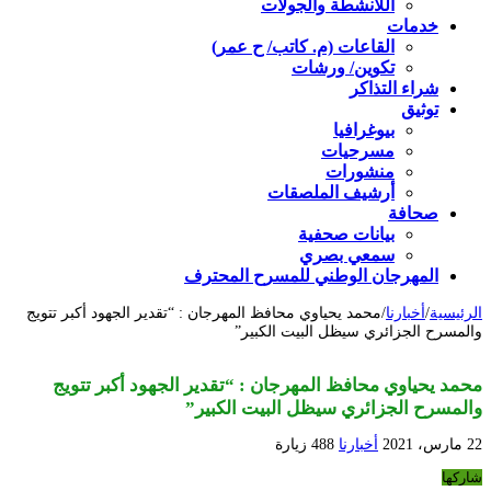
اللأنشطة والجولات
خدمات
القاعات (م. كاتب/ ح عمر)
تكوين/ ورشات
شراء التذاكر
توثيق
بيوغرافيا
مسرحيات
منشورات
أرشيف الملصقات
صحافة
بيانات صحفية
سمعي بصري
المهرجان الوطني للمسرح المحترف
الرئيسية
/
أخبارنا
/
محمد يحياوي محافظ المهرجان : “تقدير الجهود أكبر تتويج
والمسرح الجزائري سيظل البيت الكبير”
محمد يحياوي محافظ المهرجان : “تقدير الجهود أكبر تتويج
والمسرح الجزائري سيظل البيت الكبير”
22 مارس، 2021
أخبارنا
488 زيارة
شاركها