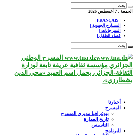
الجمعة , 7 أغسطس 2026
| FRANÇAIS |
المسارح الجهوية |
المهرجانات |
فضاء الطفل |
www.tna.dz المسرح الوطني
الجزائري مؤسسة ثقافية عريقة تابعة لوزارة
الثقافة-الجزائر، يحمل اسم العميد «محي الدين
بشطارزي».
أخبارنا
المسرح
بيوغرافيا مديري المسرح
تاريخ العمارة
التأسيس
البرنامج