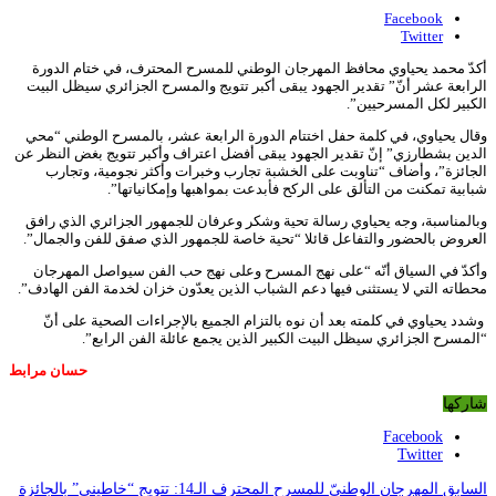
Facebook
Twitter
أكدّ محمد يحياوي محافظ المهرجان الوطني للمسرح المحترف، في ختام الدورة
الرابعة عشر أنّ” تقدير الجهود يبقى أكبر تتويج والمسرح الجزائري سيظل البيت
الكبير لكل المسرحيين”.
وقال يحياوي، في كلمة حفل اختتام الدورة الرابعة عشر، بالمسرح الوطني “محي
الدين بشطارزي” إنّ تقدير الجهود يبقى أفضل اعتراف وأكبر تتويج بغض النظر عن
الجائزة”، وأضاف “تناوبت على الخشبة تجارب وخبرات وأكثر نجومية، وتجارب
شبابية تمكنت من التألق على الركح فأبدعت بمواهبها وإمكانياتها”.
وبالمناسبة، وجه يحياوي رسالة تحية وشكر وعرفان للجمهور الجزائري الذي رافق
العروض بالحضور والتفاعل قائلا “تحية خاصة للجمهور الذي صفق للفن والجمال”.
وأكدّ في السياق أنّه “على نهج المسرح وعلى نهج حب الفن سيواصل المهرجان
محطاته التي لا يستثنى فيها دعم الشباب الذين يعدّون خزان لخدمة الفن الهادف”.
وشدد يحياوي في كلمته بعد أن نوه بالتزام الجميع بالإجراءات الصحية على أنّ
“المسرح الجزائري سيظل البيت الكبير الذين يجمع عائلة الفن الرابع”.
حسان مرابط
شاركها
Facebook
Twitter
السابق
المهرجان الوطنيّ للمسرح المحترف الـ14: تتويج “خاطيني” بالجائزة