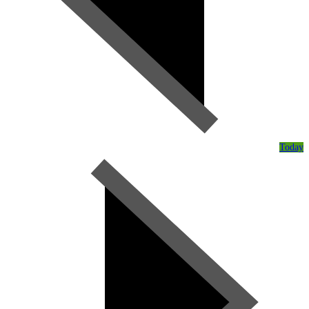
Today