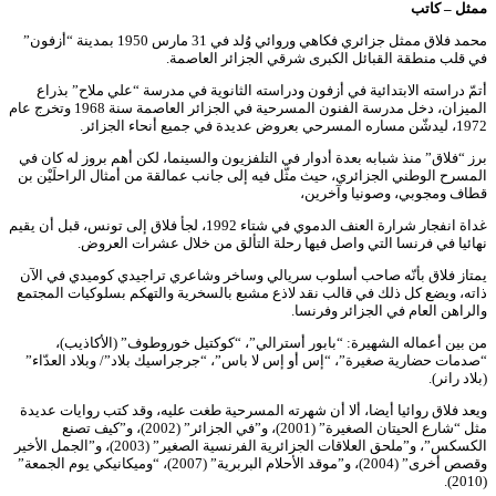
ممثل – كاتب
محمد فلاق ممثل جزائري فكاهي وروائي وُلد في 31 مارس 1950 بمدينة “أزفون”
في قلب منطقة القبائل الكبرى شرقي الجزائر العاصمة.
أتمّ دراسته الابتدائية في أزفون ودراسته الثانوية في مدرسة “علي ملاح” بذراع
الميزان، دخل مدرسة الفنون المسرحية في الجزائر العاصمة سنة 1968 وتخرج عام
1972، ليدشّن مساره المسرحي بعروض عديدة في جميع أنحاء الجزائر.
برز “فلاق” منذ شبابه بعدة أدوار في التلفزيون والسينما، لكن أهم بروز له كان في
المسرح الوطني الجزائري، حيث مثّل فيه إلى جانب عمالقة من أمثال الراحلَيْن بن
قطاف ومجوبي، وصونيا وآخرين،
غداة انفجار شرارة العنف الدموي في شتاء 1992، لجأ فلاق إلى تونس، قبل أن يقيم
نهائيا في فرنسا التي واصل فيها رحلة التألق من خلال عشرات العروض.
يمتاز فلاق بأنّه صاحب أسلوب سريالي وساخر وشاعري تراجيدي كوميدي في الآن
ذاته، ويضع كل ذلك في قالب نقد لاذع مشبع بالسخرية والتهكم بسلوكيات المجتمع
والراهن العام في الجزائر وفرنسا.
من بين أعماله الشهيرة: “بابور أسترالي”، “كوكتيل خوروطوف” (الأكاذيب)،
“صدمات حضارية صغيرة”، “إس أو إس لا باس”، “جرجراسيك بلاد”/ وبلاد العدّاء”
(بلاد رانر).
ويعد فلاق روائيا أيضا، ألا أن شهرته المسرحية طغت عليه، وقد كتب روايات عديدة
مثل “شارع الحيتان الصغيرة” (2001)، و”في الجزائر” (2002)، و”كيف تصنع
الكسكس”، و”ملحق العلاقات الجزائرية الفرنسية الصغير” (2003)، و”الجمل الأخير
وقصص أخرى” (2004)، و”موقد الأحلام البربرية” (2007)، “وميكانيكي يوم الجمعة”
(2010).