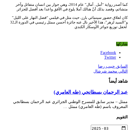
كما أصدر رواية “أمل.. آمال” عام 2014، وهي حوار بين انسان متفائل وآخر
متشائم، وقصد بذلك أنّ هنالك أملا يلوح في الأفق واعدا بغد أفضل للجزائر.
كان لفلاق حضور سينمائي بارز، حيث مثل في فيلمي “فضل النهار على الليل”
و”السيد لزهر”، هذا الأخير نال عنه جائزة أحسن ممثل رئيسي في الدورة الـ32
لحفل توزيع جوائز الأوسكار الكندي.
شاركها
Facebook
Twitter
السابق
حبيب رضا
التالي
محمد شرشال
شاهد أيضاً
عبد الرحمان بسطانجي (طه العامري)
ممثل – مدير سابق للمسرح الوطني الجزائري عبد الرحمان بسطانجي
المعروف باسم (طه العامري) ممثل …
التقويم