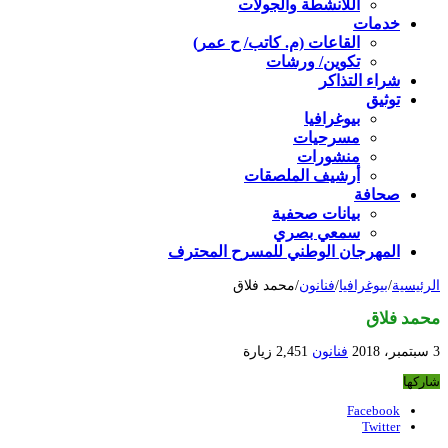
اللأنشطة والجولات
خدمات
القاعات (م. كاتب/ ح عمر)
تكوين/ ورشات
شراء التذاكر
توثيق
بيوغرافيا
مسرحيات
منشورات
أرشيف الملصقات
صحافة
بيانات صحفية
سمعي بصري
المهرجان الوطني للمسرح المحترف
الرئيسية
/
بيوغرافيا
/
فنانون
/
محمد فلاق
محمد فلاق
3 سبتمبر، 2018
فنانون
2,451 زيارة
شاركها
Facebook
Twitter