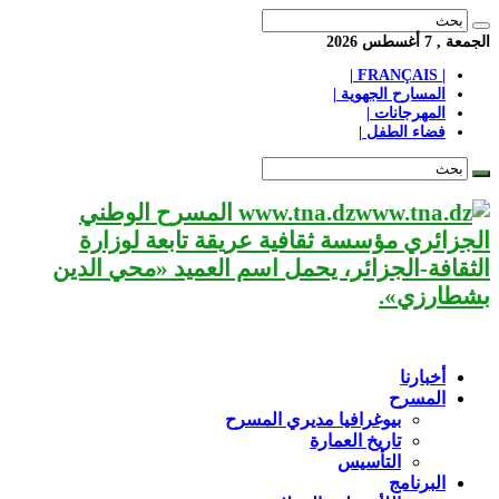
الجمعة , 7 أغسطس 2026
| FRANÇAIS |
المسارح الجهوية |
المهرجانات |
فضاء الطفل |
www.tna.dz المسرح الوطني
الجزائري مؤسسة ثقافية عريقة تابعة لوزارة
الثقافة-الجزائر، يحمل اسم العميد «محي الدين
بشطارزي».
أخبارنا
المسرح
بيوغرافيا مديري المسرح
تاريخ العمارة
التأسيس
البرنامج