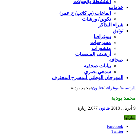
اللأنشطة والجولات
خدمات
القاعات (م. كاتب/ ح عمر)
تكوين/ ورشات
شراء التذاكر
توثيق
بيوغرافيا
مسرحيات
منشورات
أرشيف الملصقات
صحافة
بيانات صحفية
سمعي بصري
المهرجان الوطني للمسرح المحترف
الرئيسية
/
بيوغرافيا
/
فنانون
/
محمد بودية
محمد بودية
9 أبريل، 2018
فنانون
2,677 زيارة
شاركها
Facebook
Twitter