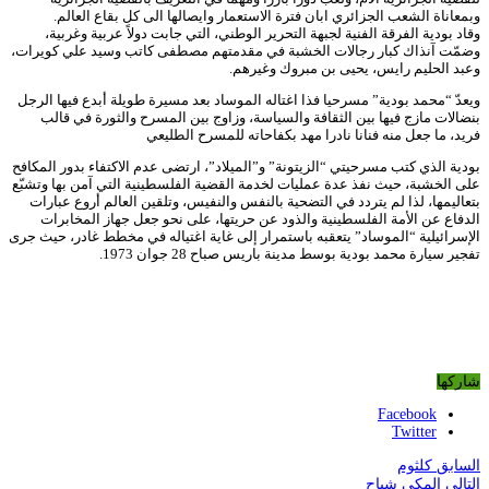
وبمعاناة الشعب الجزائري ابان فترة الاستعمار وايصالها الى كل بقاع العالم.
وقاد بودية الفرقة الفنية لجبهة التحرير الوطني، التي جابت دولاً عربية وغربية،
وضمّت آنذاك كبار رجالات الخشبة في مقدمتهم مصطفى كاتب وسيد علي كويرات،
وعبد الحليم رايس، يحيى بن مبروك وغيرهم.
ويعدّ “محمد بودية” مسرحيا فذا اغتاله الموساد بعد مسيرة طويلة أبدع فيها الرجل
بنضالات مازج فيها بين الثقافة والسياسة، وزاوج بين المسرح والثورة في قالب
فريد، ما جعل منه فنانا نادرا مهد بكفاحاته للمسرح الطليعي
بودية الذي كتب مسرحيتي “الزيتونة” و”الميلاد”، ارتضى عدم الاكتفاء بدور المكافح
على الخشبة، حيث نفذ عدة عمليات لخدمة القضية الفلسطينية التي آمن بها وتشبّع
بتعاليمها، لذا لم يتردد في التضحية بالنفس والنفيس، وتلقين العالم أروع عبارات
الدفاع عن الأمة الفلسطينية والذود عن حريتها، على نحو جعل جهاز المخابرات
الإسرائيلية “الموساد” يتعقبه باستمرار إلى غاية اغتياله في مخطط غادر، حيث جرى
تفجير سيارة محمد بودية بوسط مدينة باريس صباح 28 جوان 1973.
شاركها
Facebook
Twitter
السابق
كلثوم
التالي
المكي شباح