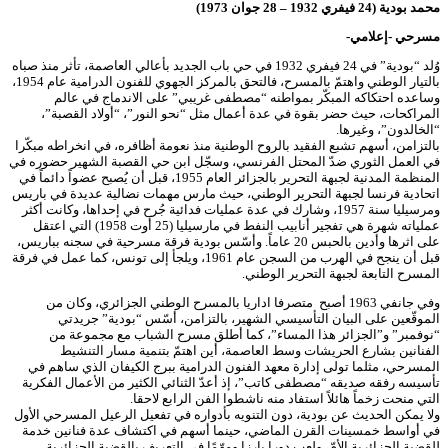
محمد بودية (24 فيفري 1932 – 28 جوان 1973)
مسرحي -إعلامي-
وُلد “بودية” في 24 فيفري 1932 في حي باب الجديد بأعالي العاصمة، تأثر منذ صباه
بالتيار الوطني واهتمّ بالمسرح، فالتحق بالمركز الجهوي للفنون الدرامية عام 1954،
وساعده احتكاكه المبكّر بمواطنه “مصطفى غريبي” على الاندماج في عالم
المراكحات، حيث حضر بقوة في عدة أعمال مثل “نحو النور”، “أولاد القصبة”،
“الخالدون”، وغيرها.
بالتزامن، أسهم تشبع الفقيد بالروح الوطنية منذ نعومة أظافره، في انخراطه مبكّرا
في العمل الثوري ضدّ المحتل الفرنسي، وسجّل ابن حي القصبة الشهير حضوره في
المنظمة المدنية لجبهة التحرير بالجزائر العام 1955، قبل أن يُصبح عضواً دائماً في
اتحادية فرنسا لجبهة التحرير الوطني، حيث مارس مهمات نضالية عديدة في باريس
ومرسيليا سنة 1957، وشارك في عدة عمليات فدائية جُرح في إحداها، وكانت أكثر
عملياته شهرة هي تفجير أنابيب النفط في مارسيليا (25 أوت 1958) التي اعتقل
على اثرها وأدين بالحبس 20 عاماً. وأسّس بودية فرقة مسرحية في سجنه بباريس،
قبل أن ينجح في الهرب من السجن عام 1961، ويلجأ إلى تونس، كما عمل في فرقة
المسرح التابعة لجبهة التحرير الوطني.
وفي جانفي 1963 أصبح متصرفا اداريا بالمسرح الوطني الجزائري، وكان من
الموقّعين على البيان التأسيسي الشهير، بالتزامن، أسّس “بودية” جريدتي
“نوفمبر” و”الجزائر هذا المساء”، كما أطلق مسرح الشباب مع مجموعة من
الفنانين بشارع الحريشات وسط العاصمة، أين اهتمّ بتنمية مسار التنشيط
المسرحي، مثلما تولى إدارة معهد الفنون الدرامية ببرج الكيفان الذي ساهم في
تأسيسه رفقه صديقه “مصطفى كاتب”، إذ أعدّ الثنائي الكثير من الأعمال الفكرية
التي منحت زخماً هائلاً استفاد منه ناشطوا الفن الرابع لاحقا.
ولا يمكن الحديث عن بودية، دون التنويه بأدواره في تفعيل الرعيل المسرحي الأول
في أواسط خمسينات القرن الماضي، حينما أسهم في اكتشاف عدة فنانين خدمة
للقضية الجزائرية الأمّ، ولعب دورا بارزا ومهّمًا في التعريف بالقضية الجزائرية