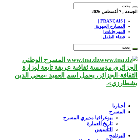
الجمعة , 7 أغسطس 2026
| FRANÇAIS |
المسارح الجهوية |
المهرجانات |
فضاء الطفل |
www.tna.dz المسرح الوطني
الجزائري مؤسسة ثقافية عريقة تابعة لوزارة
الثقافة-الجزائر، يحمل اسم العميد «محي الدين
بشطارزي».
أخبارنا
المسرح
بيوغرافيا مديري المسرح
تاريخ العمارة
التأسيس
البرنامج