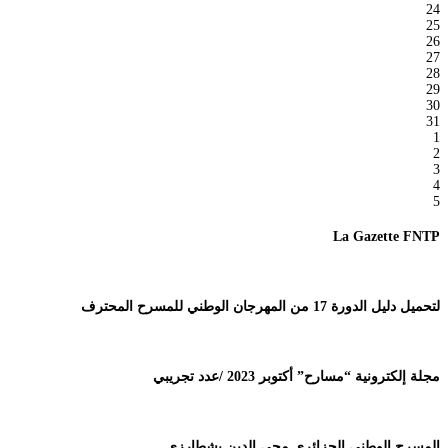
24
25
26
27
28
29
30
31
1
2
3
4
5
La Gazette FNTP
لتحميل دليل الدورة 17 من المهرجان الوطني للمسرح المحترف
مجلة إلكترونية “مسارح” أكتوبر 2023 /عدد تجريبي
المسرح الوطني الجزائري محي الدين بشطارزي