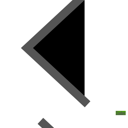
Today