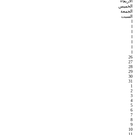
الأربعاء
الخميس
الجمعة
السبت
ا
ا
ا
ا
ا
ا
ا
26
27
28
29
30
31
1
2
3
4
5
6
7
8
9
10
11