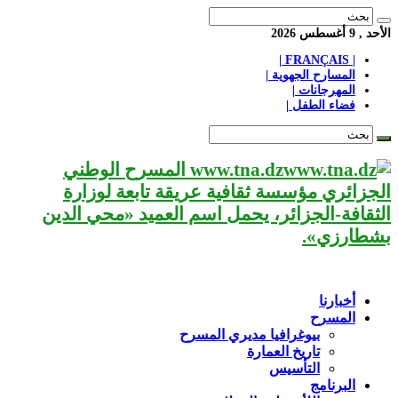
الأحد , 9 أغسطس 2026
| FRANÇAIS |
المسارح الجهوية |
المهرجانات |
فضاء الطفل |
www.tna.dz المسرح الوطني
الجزائري مؤسسة ثقافية عريقة تابعة لوزارة
الثقافة-الجزائر، يحمل اسم العميد «محي الدين
بشطارزي».
أخبارنا
المسرح
بيوغرافيا مديري المسرح
تاريخ العمارة
التأسيس
البرنامج