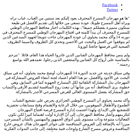
Facebook
Twitter
“ها هو مهرجان المسرح المحترف يعود إليكم بعد سنتين من الغياب، غياب نراه
ويراه أهل المسرح طويلا، عودة نسعى من خلالها إلى تقديم الأفضل في طبعة
ستكون متميزة بفضلكم جميعا”، بهذه الكلمات اختار محافظ المهرجان الوطني
للمسرح المحترف أن يبدأ كلمته في افتتاح المهرجان الوطني للمسرح المحترف في
دورته 14.وأكد محمد يحياوي أن عودة المهرجان جاءت تتويجا لجهود المبدعين الذين
لم يتوقفوا عن العمل والبحث عن الأحسن وتحدي كل الظروف ولاسيما الظروف
الصحية التي فرضتها جائحةُ كورونا.
ولم ينس محافظ المهرجان الفنانين الذين غادروا الحياة هذا العام، قائلا: “نترحم
بالمناسبة على أرواح كل الفنانين والمثقفين الذين رحلوا، تغمدهم الله بواسع
رحمته.”
وفي سياق حديثه عن جديد الدورة 14 للمهرجان، أوضح محمد يحياوي، أنه في سياق
البحث عن الأجود والأفضل، تم هذا العام اعتماد لجنة انتقاء العروض المشاركة في
المهرجان بدل المشاركة التلقائية لكل المسارح الجهوية كما في السابق، وهي
خطوة، يرى المحافظ، أنه من شأنها أن تبعث روح المنافسة لتقديم الأرقى واكتساب
حق المشاركة بفضل المستوى العالي للعرض المسرحي الأجدر بالمشاركة.
وأكد محمد يحياوي أن المسرح الوطني الجزائري يحرص على تشجيع الشباب
الطموح والأطفال الموهوبين، من خلال الرعاية والاهتمام وفتح مسابقات تحفيزية
للتشجيع على الإبداع، ولهذا اغتنمت إدارة المسرح فرصة افتتاح المهرجان
لتكريمهم.وأشار محافظ المهرجان، إلى أنّ الإدارة أولت اهتماما كبيرا لكي تكون
الفعاليات متنوعة وذات مستوى يلبي أذواق الجمهور والمهتمين بالشأن المسرحي،
مبرزا أنه بالإضافة إلى العروض المتنافسة على جوائز المهرجان هناك عروض خارج
المنافسة وعروض مسرح الشارع ولوحات فنية مختلفة، إلى جانب الندوات الفكرية