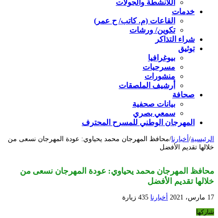
اللأنشطة والجولات
خدمات
القاعات (م. كاتب/ ح عمر)
تكوين/ ورشات
شراء التذاكر
توثيق
بيوغرافيا
مسرحيات
منشورات
أرشيف الملصقات
صحافة
بيانات صحفية
سمعي بصري
المهرجان الوطني للمسرح المحترف
الرئيسية
/
أخبارنا
/
محافظ المهرجان محمد يحياوي: عودة المهرجان نسعى من
خلالها تقديم الأفضل
محافظ المهرجان محمد يحياوي: عودة المهرجان نسعى من
خلالها تقديم الأفضل
17 مارس، 2021
أخبارنا
435 زيارة
شاركها