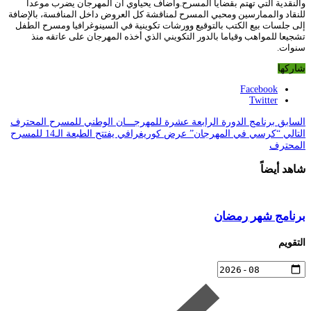
والنقدية التي تهتم بقضايا المسرح.وأضاف يحياوي أن المهرجان يضرب موعدا
للنقاد والممارسين ومحبي المسرح لمناقشة كل العروض داخل المنافسة، بالإضافة
إلى جلسات بيع الكتب بالتوقيع وورشات تكوينية في السينوغرافيا ومسرح الطفل
تشجيعا للمواهب وقياما بالدور التكويني الذي أخذه المهرجان على عاتقه منذ
سنوات.
شاركها
Facebook
Twitter
السابق
برنامج الدورة الرابعة عشرة للمهرجـــان الوطني للمسرح المحترف
التالي
“كرسي في المهرجان” عرض كوريغرافي يفتتح الطبعة الـ14 للمسرح
المحترف
شاهد أيضاً
برنامج شهر رمضان
التقويم