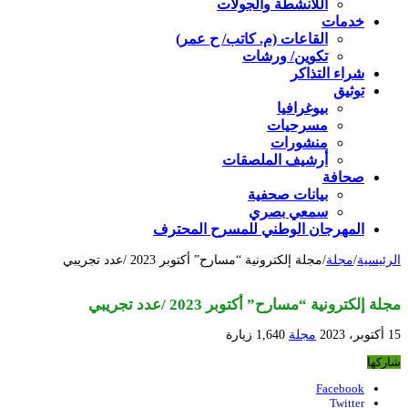
اللأنشطة والجولات
خدمات
القاعات (م. كاتب/ ح عمر)
تكوين/ ورشات
شراء التذاكر
توثيق
بيوغرافيا
مسرحيات
منشورات
أرشيف الملصقات
صحافة
بيانات صحفية
سمعي بصري
المهرجان الوطني للمسرح المحترف
الرئيسية
/
مجلة
/
مجلة إلكترونية “مسارح” أكتوبر 2023 /عدد تجريبي
مجلة إلكترونية “مسارح” أكتوبر 2023 /عدد تجريبي
15 أكتوبر، 2023
مجلة
1,640 زيارة
شاركها
Facebook
Twitter