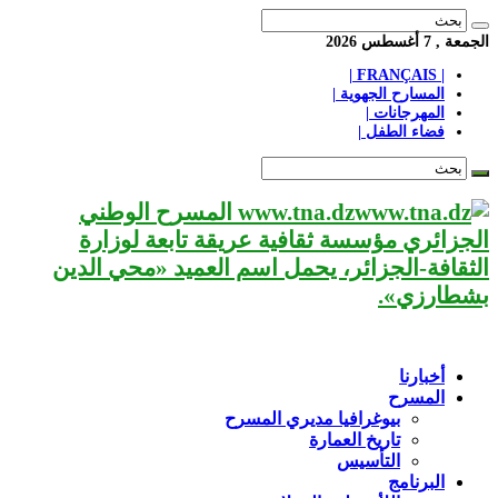
الجمعة , 7 أغسطس 2026
| FRANÇAIS |
المسارح الجهوية |
المهرجانات |
فضاء الطفل |
www.tna.dz المسرح الوطني
الجزائري مؤسسة ثقافية عريقة تابعة لوزارة
الثقافة-الجزائر، يحمل اسم العميد «محي الدين
بشطارزي».
أخبارنا
المسرح
بيوغرافيا مديري المسرح
تاريخ العمارة
التأسيس
البرنامج