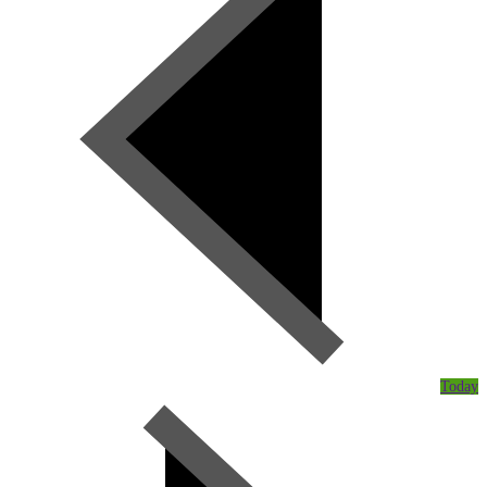
Today