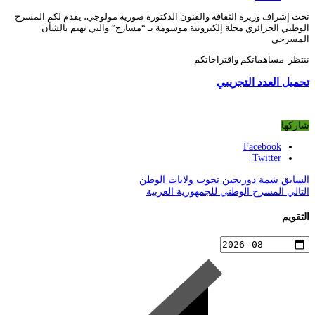
تحت إشراف وزيرة الثقافة والفنون الدكتورة صورية مولوجي، يقدم لكم المسرح
الوطني الجزائري مجلة إلكترونية موسومة بـ “مسارح” والتي تهتم بالشأن
المسرحي
ننتظر مساهماتكم واقتراحاتكم
تحميل العدد التجريبي
شاركها
Facebook
Twitter
السابق
شمة دوريجين تجوب ولايات الوطن
التالي
المسرح الوطني للجمهورية العربية
التقويم