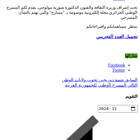
تحت إشراف وزيرة الثقافة والفنون الدكتورة صورية مولوجي، يقدم لكم المسرح
الوطني الجزائري مجلة إلكترونية موسومة بـ “مسارح” والتي تهتم بالشأن
المسرحي
ننتظر مساهماتكم واقتراحاتكم
تحميل العدد التجريبي
شاركها
Facebook
Twitter
السابق
شمة دوريجين تجوب ولايات الوطن
التالي
المسرح الوطني للجمهورية العربية
التقويم