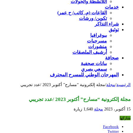
اللأنشطة والجولات
خدمات
القاعات (م. كاتب/ ح عمر)
تكوين/ ورشات
شراء التذاكر
توثيق
بيوغرافيا
مسرحيات
منشورات
أرشيف الملصقات
صحافة
بيانات صحفية
سمعي بصري
المهرجان الوطني للمسرح المحترف
الرئيسية
/
مجلة
/
مجلة إلكترونية “مسارح” أكتوبر 2023 /عدد تجريبي
مجلة إلكترونية “مسارح” أكتوبر 2023 /عدد تجريبي
15 أكتوبر، 2023
مجلة
1,640 زيارة
شاركها
Facebook
Twitter