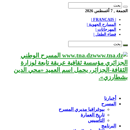
الجمعة , 7 أغسطس 2026
| FRANÇAIS |
المسارح الجهوية |
المهرجانات |
فضاء الطفل |
www.tna.dz المسرح الوطني
الجزائري مؤسسة ثقافية عريقة تابعة لوزارة
الثقافة-الجزائر، يحمل اسم العميد «محي الدين
بشطارزي».
أخبارنا
المسرح
بيوغرافيا مديري المسرح
تاريخ العمارة
التأسيس
البرنامج