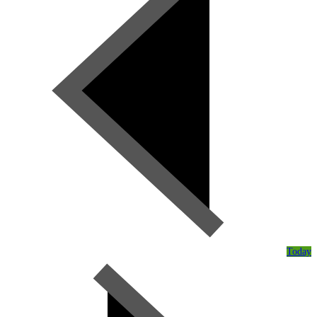
Today