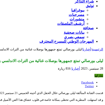
شراء التذاكر
توثيق
بيوغرافيا
مسرحيات
منشورات
أرشيف الملصقات
صحافة
بيانات صحفية
سمعي بصري
المهرجان الوطني للمسرح المحترف
الرئيسية
/
أخبارنا
/
ليلى بورصالي تمتع جمهورها بوصلات غنائية من التراث الاندل
ليلى بورصالي تمتع جمهورها بوصلات غنائية من التراث الاندلسي 
28 سبتمبر، 2023
أخبارنا
816 زيارة
شاركها
Facebook
Twitter
قدمت الفنانة المتألقة ليلى بورصالي خلال الحفل الذي أحيته الخميس 21 سبتمبر 2023بالمسرح الوطني الجزائري محي الدين بشطرزي بعنوان “الوصال ،دخول بالنوبة ” برنامجا ثريا و متنوعا من ألاغاني الجميلة التي يزخر بها الطرب الاندلسي الجزائري .
و قد استهلت المطربة التي تحظى بمكانة خاصة في قلوب عشاق هذا الفن الأصيل في 