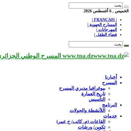
الخميس , 6 أغسطس 2026
| FRANÇAIS |
المسارح الجهوية |
المهرجانات |
فضاء الطفل |
www.tna.dz المسرح الوطني الجزائري مؤسسة ثقافية عريقة تابعة لوزارة الثقافة-الجزائر، يحمل اسم العميد «محي الدين بشطارزي».
أخبارنا
المسرح
بيوغرافيا مديري المسرح
تاريخ العمارة
التأسيس
البرنامج
اللأنشطة والجولات
خدمات
القاعات (م. كاتب/ ح عمر)
تكوين/ ورشات