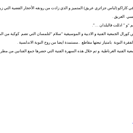
ي كاراكو (لباس جزائري عريق) المتميز و الذي زادت من رونقه الأحجار الفضية التي زي
لسي العريق .
م “و ” ادللت فالبلدان …”.
ض كورال الجمعية الفنية و الادبية و الموسيقية “سلام “لتلمسان التي تضم كوكبة من 
ة النوبة بامتياز تبعتها مقاطع ..مستمدة ايضا من روح النوبة الاندلسية .
ة الفنية الغرناطية .و تم خلال هذه السهرة الفنية التي حضرها جمع الفنانين من مطر