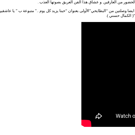
.الحضور من العارفين و عشاق هذا الفن العريق بصوتها العذب .
يضا وصلتين من “البطايحي”الأولى بعنوان “حبنا يزيد كل يوم ..” متبوعة ب ” يا عاشقين 
( الكمال حسني ).