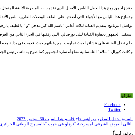
و قد زاد من وهج هذا الحفل اللباس الأصيل الذي تقدمت به المطربة الأنيقة المتمثل ف
و تمازج هذا اللباس مع الأجواء التي أضفتها على القاعة الوصلات الطربية للفن الأند
تواصل البرنامج بتقديم الفنانة لثلاث أغاني “باسم الله كبر مدحي “و ” يا لطيف يا رحي
استقبل الجمهور بحفاوة الفنانة ليلى بورصالي التي رفقتها في الجزء الثاني من العر
و لم تبخل الفنانة على عشاقها حيث تجاوبت مع رغباتهم حيث قدمت في بداية هذه الفقر
و كانت كورال “سلام” التلمسانية مفاجأة سارة للجمهور كما صرح به نائب رئيس الجمعي
شاركها
Facebook
Twitter
السابق
حفل للمطرب براهيم حاج قاسم هذا السبت 30 سبتمبر 2023
التالي
العرض الشرفي لمسرحية “نزهاو في حرب “بالمسرح الوطني الجزائري
شاهد أيضاً