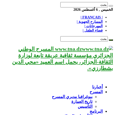
الخميس , 6 أغسطس 2026
| FRANÇAIS |
المسارح الجهوية |
المهرجانات |
فضاء الطفل |
www.tna.dz المسرح الوطني
الجزائري مؤسسة ثقافية عريقة تابعة لوزارة
الثقافة-الجزائر، يحمل اسم العميد «محي الدين
بشطارزي».
أخبارنا
المسرح
بيوغرافيا مديري المسرح
تاريخ العمارة
التأسيس
البرنامج