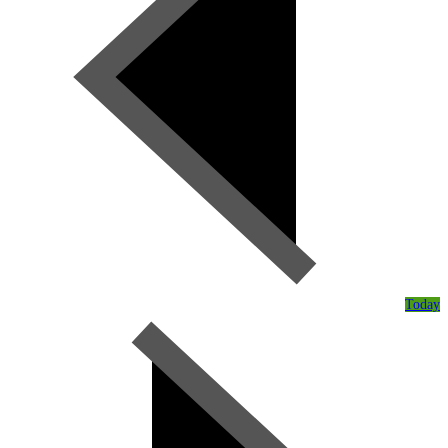
Today