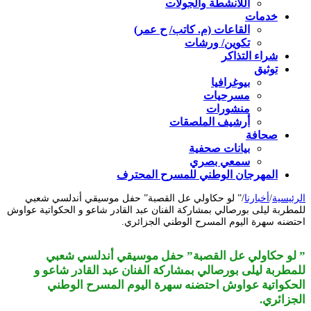
اللأنشطة والجولات
خدمات
القاعات (م. كاتب/ ح عمر)
تكوين/ ورشات
شراء التذاكر
توثيق
بيوغرافيا
مسرحيات
منشورات
أرشيف الملصقات
صحافة
بيانات صحفية
سمعي بصري
المهرجان الوطني للمسرح المحترف
الرئيسية
/
أخبارنا
/
” لو حكاولي عل القصبة” حفل موسيقي أندلسي شعبي
للمطربة ليلى بورصالي بمشاركة الفنان عبد القادر شاعو و الحكواتية عواوش
احتضنه سهرة اليوم المسرح الوطني الجزائري.
” لو حكاولي عل القصبة” حفل موسيقي أندلسي شعبي
للمطربة ليلى بورصالي بمشاركة الفنان عبد القادر شاعو و
الحكواتية عواوش احتضنه سهرة اليوم المسرح الوطني
الجزائري.