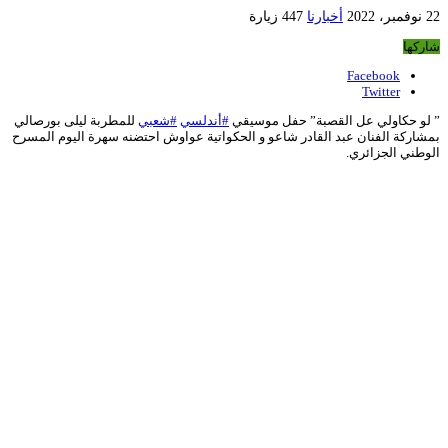
22 نوفمبر، 2022
أخبارنا
447 زيارة
شاركها
Facebook
Twitter
” لو حكاولي عل القصبة” حفل موسيقي
#أندلسي
#شعبي
للمطربة ليلى بورصالي
بمشاركة الفنان عبد القادر شاعو و الحكواتية عواوش احتضنه سهرة اليوم المسرح
الوطني الجزائري.