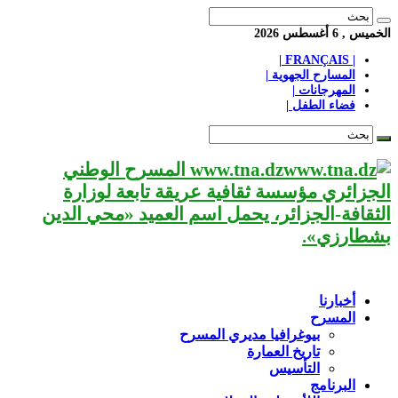
الخميس , 6 أغسطس 2026
| FRANÇAIS |
المسارح الجهوية |
المهرجانات |
فضاء الطفل |
www.tna.dz المسرح الوطني
الجزائري مؤسسة ثقافية عريقة تابعة لوزارة
الثقافة-الجزائر، يحمل اسم العميد «محي الدين
بشطارزي».
أخبارنا
المسرح
بيوغرافيا مديري المسرح
تاريخ العمارة
التأسيس
البرنامج