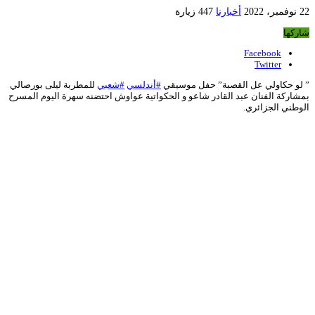
22 نوفمبر، 2022
أخبارنا
447 زيارة
شاركها
Facebook
Twitter
” لو حكاولي عل القصبة” حفل موسيقي
#أندلسي
#شعبي
للمطربة ليلى بورصالي
بمشاركة الفنان عبد القادر شاعو و الحكواتية عواوش احتضنه سهرة اليوم المسرح
الوطني الجزائري.