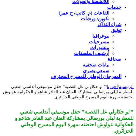
اللأنشطة والجولات
خدمات
القاعات (م. كاتب/ ح عمر)
تكوين/ ورشات
شراء التذاكر
توثيق
بيوغرافيا
مسرحيات
منشورات
أرشيف الملصقات
صحافة
بيانات صحفية
سمعي بصري
المهرجان الوطني للمسرح المحترف
الرئيسية
/
أخبارنا
/
” لو حكاولي عل القصبة” حفل موسيقي أندلسي شعبي
للمطربة ليلى بورصالي بمشاركة الفنان عبد القادر شاعو و الحكواتية عواوش
احتضنه سهرة اليوم المسرح الوطني الجزائري.
” لو حكاولي عل القصبة” حفل موسيقي أندلسي شعبي
للمطربة ليلى بورصالي بمشاركة الفنان عبد القادر شاعو و
الحكواتية عواوش احتضنه سهرة اليوم المسرح الوطني
الجزائري.