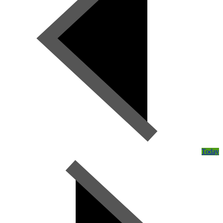
Today