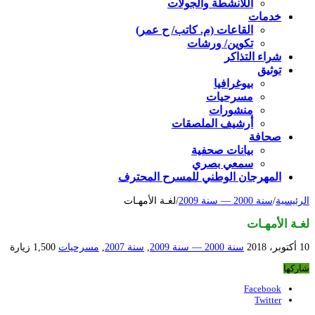
اللأنشطة والجولات
خدمات
القاعات (م. كاتب/ ح عمر)
تكوين/ ورشات
شراء التذاكر
توثيق
بيوغرافيا
مسرحيات
منشورات
أرشيف الملصقات
صحافة
بيانات صحفية
سمعي بصري
المهرجان الوطني للمسرح المحترف
الرئيسية
/
سنة 2000 — سنة 2009
/
لغـة الأمهـات
لغـة الأمهـات
10 أكتوبر، 2018
سنة 2000 — سنة 2009
,
سنة 2007
,
مسرحيات
1,500 زيارة
شاركها
Facebook
Twitter