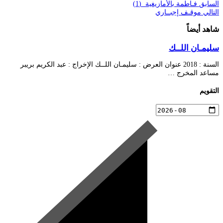
السابق
فـاطمة بالأمازيغية (1)
التالي
موقـف إجبــاري
شاهد أيضاً
سليمـان اللــك
السنة : 2018 عنوان العرض : سليمـان اللــك الإخراج : عبد الكريم بريبر
مساعد المخرج …
التقويم