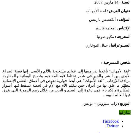
السنة :
14 مارس 2007
عنوان العرض :
لغـة الأمهـات
المؤلف :
ألكسيس بارنيس
الإقتباس :
محمد قاسم
المخرجة :
مكيو صونيا
السينوغرافيا :
حبال البوخاري
ملخص المسرحية
:
“لغة الأمهات” تأخذنا بدراميتها إلى عوالم مشحونة بالألم والأسى، إنها قصة الصراع
الأبدي بين الشر والخير في عصر تختلط فيه المفاهيم وتصبح الوطنية والمقاومة
مرادفة للإرهاب، “لغة الأمهات” هي أيضا حوارية تغوص في أعماق النفس الإنسانية
لتطهّر ما علق بها من أدران حين تتكلم الأم مع الأم في لحظة تسقط فيها أسوار
المكابرة والكبرياء، فهي دعوة إلى السلم و الحب من خلال رصد الدموية التي يغرق
فيها العالم اليوم .
التوزيع
:
رانيا سيروتي – تونس.
شاركها
Facebook
Twitter