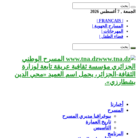
الجمعة , 7 أغسطس 2026
| FRANÇAIS |
المسارح الجهوية |
المهرجانات |
فضاء الطفل |
www.tna.dz المسرح الوطني
الجزائري مؤسسة ثقافية عريقة تابعة لوزارة
الثقافة-الجزائر، يحمل اسم العميد «محي الدين
بشطارزي».
أخبارنا
المسرح
بيوغرافيا مديري المسرح
تاريخ العمارة
التأسيس
البرنامج