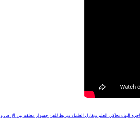
 البهاء تحاكي العلم وتغازل العلماء وتربط للفن جسوار معلقة بين الارض وا