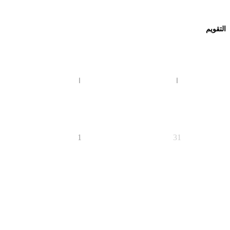
التقويم
ا
ا
1
31