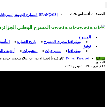
الجمعة , 7 أغسطس 2026
| FRANÇAIS |
المسارح الجهوية |
المهرجانات
www.tna.dz المسرح الوطني الجزائري مؤسسة ثقافية عريقة تابعة لوزارة الثقافة-الجزائر، يحمل اسم العميد «محي الدين بشطارزي».
المسرح
بيوغرافيا مديري المسرح
تاريخ العمارة
التأس
توثيق
بيوغرافيا
مسرحيات
منشورات
أرشيف ال
شاركها
Facebook
Twitter
كان مُبدِعاً لحظةَ الإعلان عن ميلاد شخصية جديدة 
المغدور…
13 فيفري 1995-13 فيفري 2023