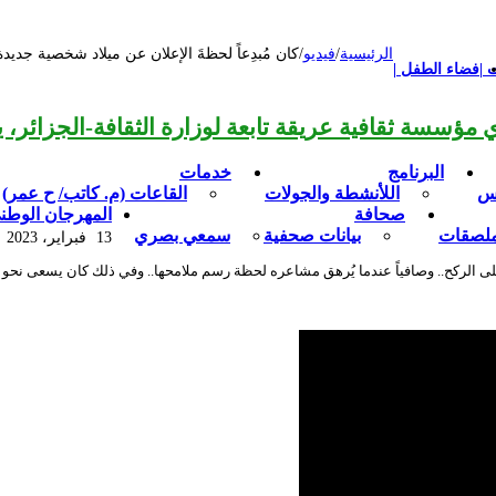
الرئيسية
/
فيديو
/
كان مُبدِعاً لحظةَ الإعلان عن ميلاد شخصية جديد
 |
فضاء الطفل |
البرنامج
خدمات
يس
اللأنشطة والجولات
القاعات (م. كاتب/ ح عمر)
صحافة
المهرجان الوطن
ملصقات
بيانات صحفية
سمعي بصري
13 فبراير، 2023
على الركح.. وصافياً عندما يُرهق مشاعره لحظة رسم ملامحها.. وفي ذلك كان يسعى نحو ا