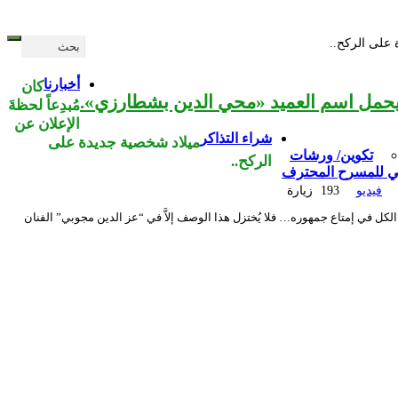
ة على الركح..
أخبارنا
كان
مُبدِعاً لحظةَ
الإعلان عن
شراء التذاكر
ميلاد شخصية جديدة على
تكوين/ ورشات
الركح..
ي للمسرح المحترف
فيديو
193 زيارة
لكل في إمتاع جمهوره… فلا يُختزل هذا الوصف إلاَّ في “عز الدين مجوبي” الفنان