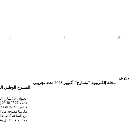
2
1
30
مجلة إلكترونية “مسارح” أكتوبر 2023 /عدد تجريبي
المسرح الوطني ال
العنوان: 10 شارع الحاج عمر، 16000، الجزائر
هاتف: 27 97 40 23 (213+)
فاكس: 27 97 40 23 (213+)
مكاتبنا مفتوحة من ا
من الساعة 9 صباحا إلى الساعة 17 .
مكاتب الاستقبال وقاعة العروض م