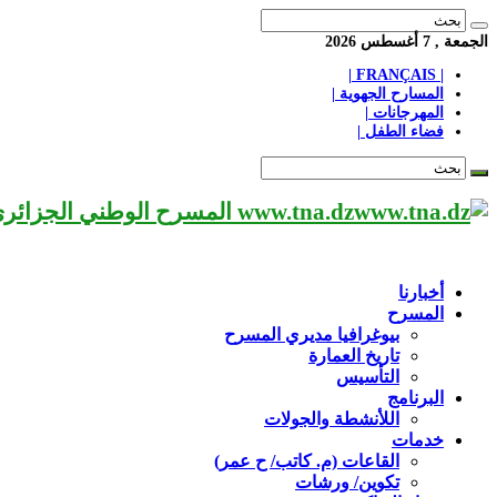
الجمعة , 7 أغسطس 2026
| FRANÇAIS |
المسارح الجهوية |
المهرجانات |
فضاء الطفل |
www.tna.dz المسرح الوطني الجزائري مؤسسة ثقافية عريقة تابعة لوزارة الثقافة-الجزائر، يحمل اسم العميد «محي الدين بشطارزي».
أخبارنا
المسرح
بيوغرافيا مديري المسرح
تاريخ العمارة
التأسيس
البرنامج
اللأنشطة والجولات
خدمات
القاعات (م. كاتب/ ح عمر)
تكوين/ ورشات