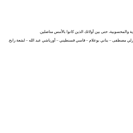
والمحسوبية، حتى بين أولائك الذين كانوا بالأمس مناضلين.
زدرلي مصطفى – بناني بوعلام – قاسي قسنطيني – أورياشي عبد الله – لشعة رابح.