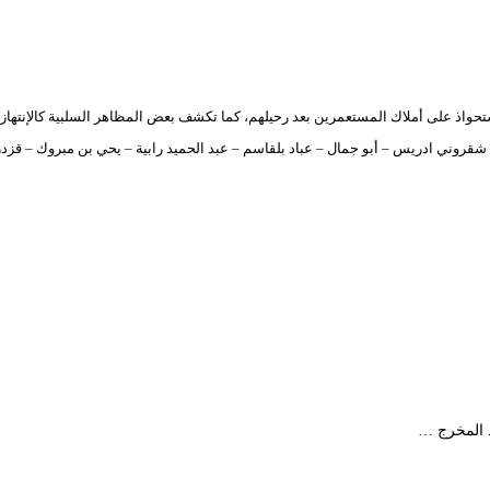
واذ على أملاك المستعمرين بعد رحيلهم، كما تكشف بعض المظاهر السلبية كالإنتهازية 
ز – شقروني ادريس – أبو جمال – عباد بلقاسم – عبد الحميد رابية – يحي بن مبروك – ق