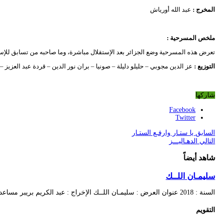
المخرج :
عبد الله أورياش
ملخص المسرحية :
تعرض هذه المسرحية وضع الجزائر بعد الإستقلال مباشرة، وما صاحبه من تسابق للإستح
التوزيع :
عز الدين مجوبي – حليلو دليلة – صونيا – بران نور الدين – قردة عبد العزي
شاركها
Facebook
Twitter
السابق
يا ستـار وارفـع الستـار
التالي
الدهـاليـــز
شاهد أيضاً
سليمـان اللــك
السنة : 2018 عنوان العرض : سليمـان اللــك الإخراج : عبد الكريم بريبر مساعد المخرج …
التقويم