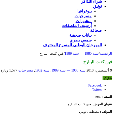
شراء التذاكر
توثيق
بيوغرافيا
مسرحيات
منشورات
أرشيف الملصقات
صحافة
بيانات صحفية
سمعي بصري
المهرجان الوطني للمسرح المحترف
الرئيسية
/
سنة 1980 — سنة 1989
/
فين كنـت البـارح
فين كنـت البـارح
9 أغسطس، 2018
سنة 1980 — سنة 1989
,
سنة 1982
,
مسرحيات
1,577 زيارة
شاركها
Facebook
Twitter
السنة
:
1982
عنوان العرض :
فين كنـت البــارح
المؤلف :
مصطفى تومي