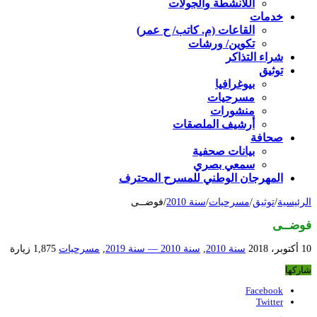
اللأنشطة والجولات
خدمات
القاعات (م. كاتب/ ح عمر)
تكوين/ ورشات
شراء التذاكر
توثيق
بيوغرافيا
مسرحيات
منشورات
أرشيف الملصقات
صحافة
بيانات صحفية
سمعي بصري
المهرجان الوطني للمسرح المحترف
الرئيسية
/
توثيق
/
مسرحيات
/
سنة 2010
/
فوضــى
فوضــى
10 أكتوبر، 2018
سنة 2010
,
سنة 2010 — سنة 2019
,
مسرحيات
1,875 زيارة
شاركها
Facebook
Twitter