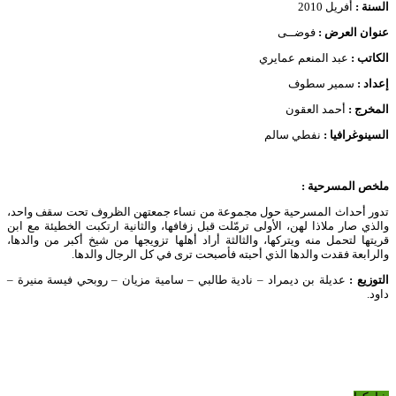
السنة :
أفريل 2010
عنوان العرض :
فوضــى
الكاتب :
عبد المنعم عمايري
إعداد :
سمير سطوف
المخرج :
أحمد العقون
السينوغرافيا :
نفطي سالم
ملخص المسرحية
:
تدور أحداث المسرحية حول مجموعة من نساء جمعتهن الظروف تحت سقف واحد،
والذي صار ملاذا لهن، الأولى ترمّلت قبل زفافها، والثانية ارتكبت الخطيئة مع ابن
قريتها لتحمل منه ويتركها، والثالثة أراد أهلها تزويجها من شيخ أكبر من والدها،
والرابعة فقدت والدها الذي أحبته فأصبحت ترى في كل الرجال والدها.
التوزيع
:
عديلة بن ديمراد – نادية طالبي – سامية مزيان – روبحي فيسة منيرة –
داود.