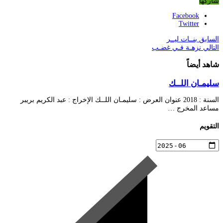
شاركها
Facebook
Twitter
السابق
بنــات ليــر
التالي
نزهـة فـي غضـب
شاهد أيضاً
سليمـان اللــك
السنة : 2018 عنوان العرض : سليمـان اللــك الإخراج : عبد الكريم بريبر
مساعد المخرج …
التقويم