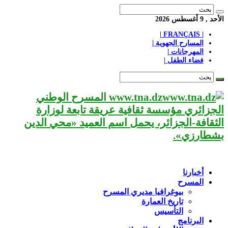
الأحد , 9 أغسطس 2026
| FRANÇAIS |
المسارح الجهوية |
المهرجانات |
فضاء الطفل |
www.tna.dz المسرح الوطني
الجزائري مؤسسة ثقافية عريقة تابعة لوزارة
الثقافة-الجزائر، يحمل اسم العميد «محي الدين
بشطارزي».
أخبارنا
المسرح
بيوغرافيا مديري المسرح
تاريخ العمارة
التأسيس
البرنامج