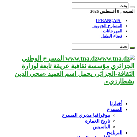
السبت , 8 أغسطس 2026
| FRANÇAIS |
المسارح الجهوية |
المهرجانات |
فضاء الطفل |
www.tna.dz المسرح الوطني
الجزائري مؤسسة ثقافية عريقة تابعة لوزارة
الثقافة-الجزائر، يحمل اسم العميد «محي الدين
بشطارزي».
أخبارنا
المسرح
بيوغرافيا مديري المسرح
تاريخ العمارة
التأسيس
البرنامج