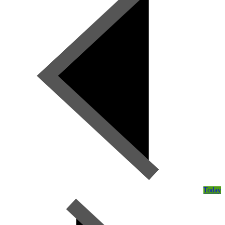
Today