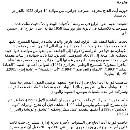
مخرجة
فوزية آيت الحاج مخرجة مسرحية جزائرية من مواليد 19 جوان 1953 بالجزائر
العاصمة.
تشبعت بقيم الفن الرابع في مدرسة “الأخوات البيضاوات”، حيث مثّلت عدة
مسرحيات كلاسيكية في ثانوية بيار بور سنة 1958 بقاعة “سان جورج” في حسين
داي.
تحدت عائلتها لتقف على الركح، فقد عارض والدها بشدة دراستها للمسرح، لكنها
أقنعت محيطها الصغير ودخلت المعهد الوطني العالي للفنون المسرحية ببرج
الكيفان، نجاحها في الدراسة ودخولها إلى الجامعة لم يمنعها من مواصلة فنها، حيث
تحصلت على منحة إلى الاتحاد السوفيتي السابق، كما نالت شهادة دراسات معمقة
في جامعة السوربون بفرنسا، وحين عودتها إلى الجزائر، أخرجت مسرحية “وفاة
التاجر المتجول” للمسرح الوطني الجزائري (1987)، لتتوالى أعمالها الفنية: “الخياط
الماهر” (1993)، “النملة والصرصور” (1994)، “أبناء القصبة” – إعادة إنتاج (2005)،
“الأنبياء” وغيرها.
ساهمت فوزية آيت الحاج في إعادة فتح المعهد الوطني للفنون المسرحية سنة
1985، وواظبت على التدريس هناك لسنوات عديدة، كما نشّطت عدة محاضرات
وشاركت في عدة ملتقيات بتونس، السويد واليونان.
قدّمت فوزية أوبيرات “رحلة حب” في مهرجان القاهرة الأول (1995)، كما عرضتها
على مسرح اليونسكو بباريس أمام 1400 مشاهد، قبل أن تُخرج أوبيرات “نوبة
الأندلس” (1996)، أعقبتها بتقديم عمل مميّز وَسَمَته “عشيق وعويشة والحراز”
(2007).
خاضت فوزية آيت الحاج في السنوات الأخيرة تجربة إدارة المسارح، حيث كانت
على رأس مسرح تيزي وزو الجهوي بين سنتي 2007 و2011، قبل أن تدير مسرح