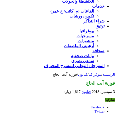
اللأنشطة والجولات
خدمات
القاعات (م. كاتب/ ح عمر)
تكوين/ ورشات
شراء التذاكر
توثيق
بيوغرافيا
مسرحيات
منشورات
أرشيف الملصقات
صحافة
بيانات صحفية
سمعي بصري
المهرجان الوطني للمسرح المحترف
الرئيسية
/
بيوغرافيا
/
فنانون
/
فوزية آيت الحاج
فوزية آيت الحاج
3 سبتمبر، 2018
فنانون
1,817 زيارة
شاركها
Facebook
Twitter