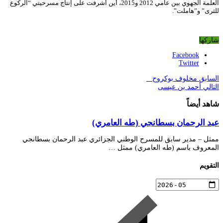
العلمة الجهوي بين عامي 2012 و2015، أين أشرفت على إنتاج مسرحيتي “الركوع
للثرى” و”هاملت”.
شاركها
Facebook
Twitter
السابق
مخلوف بوكروح
التالي
أحمد بن عيسى
شاهد أيضاً
عبد الرحمان بسطانجي (طه العامري)
ممثل – مدير سابق للمسرح الوطني الجزائري عبد الرحمان بسطانجي
المعروف باسم (طه العامري) ممثل …
التقويم