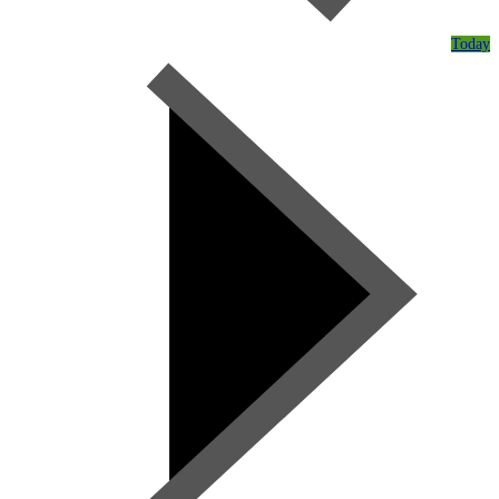
Today