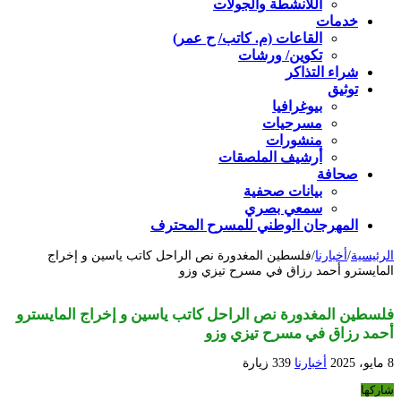
اللأنشطة والجولات
خدمات
القاعات (م. كاتب/ ح عمر)
تكوين/ ورشات
شراء التذاكر
توثيق
بيوغرافيا
مسرحيات
منشورات
أرشيف الملصقات
صحافة
بيانات صحفية
سمعي بصري
المهرجان الوطني للمسرح المحترف
الرئيسية
/
أخبارنا
/
فلسطين المغدورة نص الراحل كاتب ياسين و إخراج
المايسترو أحمد رزاق في مسرح تيزي وزو
فلسطين المغدورة نص الراحل كاتب ياسين و إخراج المايسترو
أحمد رزاق في مسرح تيزي وزو
8 مايو، 2025
أخبارنا
339 زيارة
شاركها