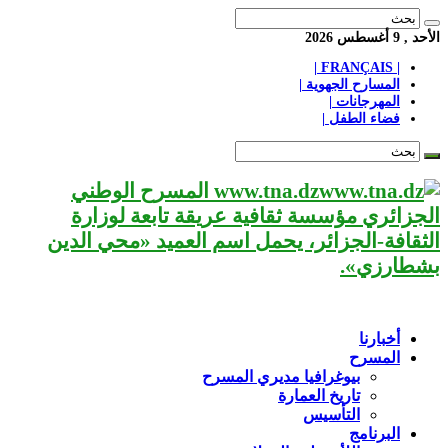
الأحد , 9 أغسطس 2026
| FRANÇAIS |
المسارح الجهوية |
المهرجانات |
فضاء الطفل |
www.tna.dz المسرح الوطني
الجزائري مؤسسة ثقافية عريقة تابعة لوزارة
الثقافة-الجزائر، يحمل اسم العميد «محي الدين
بشطارزي».
أخبارنا
المسرح
بيوغرافيا مديري المسرح
تاريخ العمارة
التأسيس
البرنامج