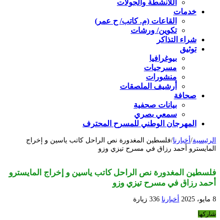
اللأنشطة والجولات
خدمات
القاعات (م. كاتب/ ح عمر)
تكوين/ ورشات
شراء التذاكر
توثيق
بيوغرافيا
مسرحيات
منشورات
أرشيف الملصقات
صحافة
بيانات صحفية
سمعي بصري
المهرجان الوطني للمسرح المحترف
الرئيسية
/
أخبارنا
/
فلسطين المغدورة نص الراحل كاتب ياسين و إخراج
المايسترو أحمد رزاق في مسرح تيزي وزو
فلسطين المغدورة نص الراحل كاتب ياسين و إخراج المايسترو
أحمد رزاق في مسرح تيزي وزو
8 مايو، 2025
أخبارنا
336 زيارة
شاركها