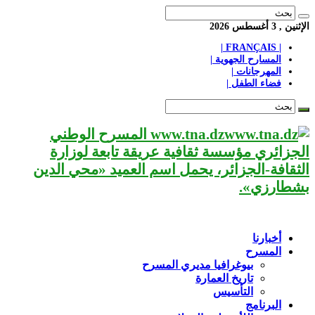
الإثنين , 3 أغسطس 2026
| FRANÇAIS |
المسارح الجهوية |
المهرجانات |
فضاء الطفل |
www.tna.dz المسرح الوطني
الجزائري مؤسسة ثقافية عريقة تابعة لوزارة
الثقافة-الجزائر، يحمل اسم العميد «محي الدين
بشطارزي».
أخبارنا
المسرح
بيوغرافيا مديري المسرح
تاريخ العمارة
التأسيس
البرنامج