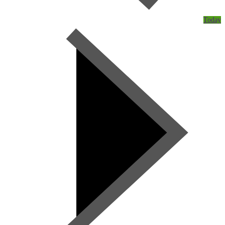
Today