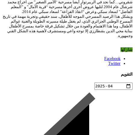
شقروني…كما نجد في الريبرتوار أيضا مسرحية ‘الأمير الصغير” من اخراج محمد
شرشال عام 2004 لتليها عروض أخرى أخرها مسرحية “قرية الآمال” و ”المعلم
الفاضل” لسعاد سبكي وعرض “انقاذ الفزاعة” لسعاد سبكي عام 2014.
ويشكل هذا الرصيد المسرحي الموجه للأطفال، سند حقيقي وتجربة مهمة في تاريخ
المسرح الوطني الجزائري الذي، لم يغفل طيلة مسيرته الطويلة والغنية عوالم
الأطفال، وما هذا الاهتمام والعودة من خلال تشكيل فرقة خاصة بمسرح الأطفال
ببناية محي الدين بشطارزي إلا توجه واعي ومستشرف لأهمية هذه الشكل الفني
وجمهوره.
شاركها
Facebook
Twitter
التقويم