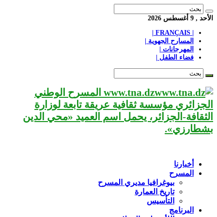
الأحد , 9 أغسطس 2026
| FRANÇAIS |
المسارح الجهوية |
المهرجانات |
فضاء الطفل |
www.tna.dz المسرح الوطني
الجزائري مؤسسة ثقافية عريقة تابعة لوزارة
الثقافة-الجزائر، يحمل اسم العميد «محي الدين
بشطارزي».
أخبارنا
المسرح
بيوغرافيا مديري المسرح
تاريخ العمارة
التأسيس
البرنامج