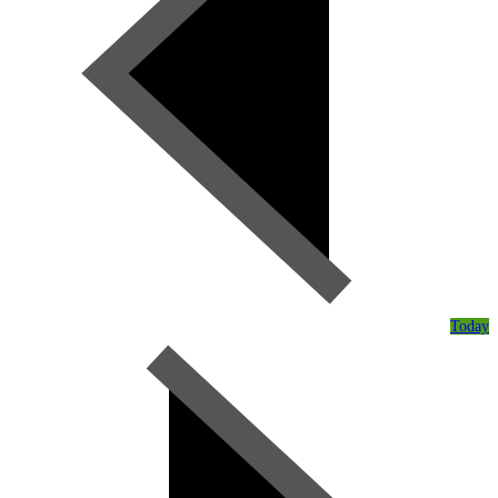
Today