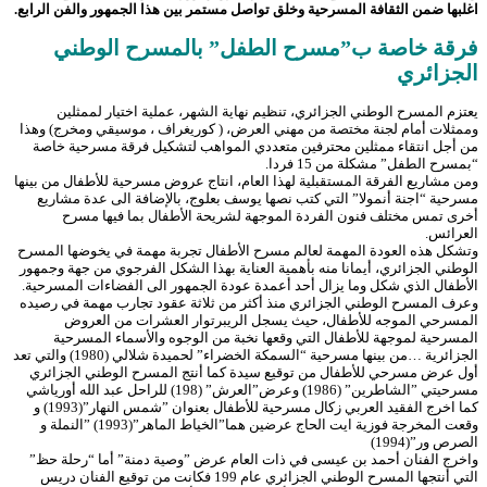
اغلبها ضمن الثقافة المسرحية وخلق تواصل مستمر بين هذا الجمهور والفن الرابع.
فرقة خاصة ب”مسرح الطفل” بالمسرح الوطني
الجزائري
يعتزم المسرح الوطني الجزائري، تنظيم نهاية الشهر، عملية اختيار لممثلين
وممثلات أمام لجنة مختصة من مهني العرض، ( كوريغراف ، موسيقي ومخرج) وهذا
من أجل انتقاء ممثلين محترفين متعددي المواهب لتشكيل فرقة مسرحية خاصة
“بمسرح الطفل” مشكلة من 15 فردا.
ومن مشاريع الفرقة المستقبلية لهذا العام، انتاج عروض مسرحية للأطفال من بينها
مسرحية “اجنة أنمولا” التي كتب نصها يوسف بعلوج، بالإضافة الى عدة مشاريع
أخرى تمس مختلف فنون الفردة الموجهة لشريحة الأطفال بما فيها مسرح
العرائس.
وتشكل هذه العودة المهمة لعالم مسرح الأطفال تجربة مهمة في يخوضها المسرح
الوطني الجزائري، أيمانا منه بأهمية العناية بهذا الشكل الفرجوي من جهة وجمهور
الأطفال الذي شكل وما يزال أحد أعمدة عودة الجمهور الى الفضاءات المسرحية.
وعرف المسرح الوطني الجزائري منذ أكثر من ثلاثة عقود تجارب مهمة في رصيده
المسرحي الموجه للأطفال، حيث يسجل الريبرتوار العشرات من العروض
المسرحية لموجهة للأطفال التي وقعها نخبة من الوجوه والأسماء المسرحية
الجزائرية …من بينها مسرحية “السمكة الخضراء” لحميدة شلالي (1980) والتي تعد
أول عرض مسرحي للأطفال من توقيع سيدة كما أنتج المسرح الوطني الجزائري
مسرحيتي ”الشاطرين” (1986) وعرض”العرش” (198) للراحل عبد الله أورياشي
كما اخرج الفقيد العربي زكال مسرحية للأطفال بعنوان ”شمس النهار”(1993) و
وقعت المخرجة فوزية ايت الحاج عرضين هما”الخياط الماهر”(1993) ”النملة و
الصرص ور”(1994)
واخرج الفنان أحمد بن عيسى في ذات العام عرض ”وصية دمنة” أما “رحلة حظ”
التي أنتجها المسرح الوطني الجزائري عام 199 فكانت من توقيع الفنان دريس