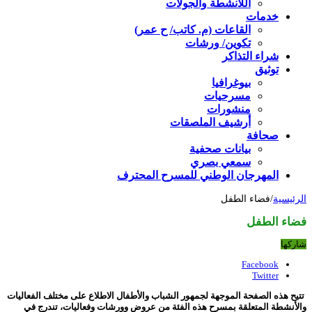
اللأنشطة والجولات
خدمات
القاعات (م. كاتب/ ح عمر)
تكوين/ ورشات
شراء التذاكر
توثيق
بيوغرافيا
مسرحيات
منشورات
أرشيف الملصقات
صحافة
بيانات صحفية
سمعي بصري
المهرجان الوطني للمسرح المحترف
الرئيسية
/
فضاء الطفل
فضاء الطفل
شاركها
Facebook
Twitter
تتيح هذه الصفحة الموجهة لجمهور الشباب والأطفال الاطلاع على مختلف الفعاليات
والأنشطة المتعلقة بمسرح هذه الفئة من عروض وورشات وفعاليات، تندرج في