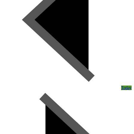
Today