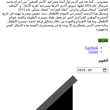
شقروني…كما نجد في الريبرتوار أيضا مسرحية ‘الأمير الصغير” من اخراج محمد
شرشال عام 2004 لتليها عروض أخرى أخرها مسرحية “قرية الآمال” و ”المعلم
الفاضل” لسعاد سبكي وعرض “انقاذ الفزاعة” لسعاد سبكي عام 2014.
ويشكل هذا الرصيد المسرحي الموجه للأطفال، سند حقيقي وتجربة مهمة في تاريخ
المسرح الوطني الجزائري الذي، لم يغفل طيلة مسيرته الطويلة والغنية عوالم
الأطفال، وما هذا الاهتمام والعودة من خلال تشكيل فرقة خاصة بمسرح الأطفال
ببناية محي الدين بشطارزي إلا توجه واعي ومستشرف لأهمية هذه الشكل الفني
وجمهوره.
شاركها
Facebook
Twitter
التقويم