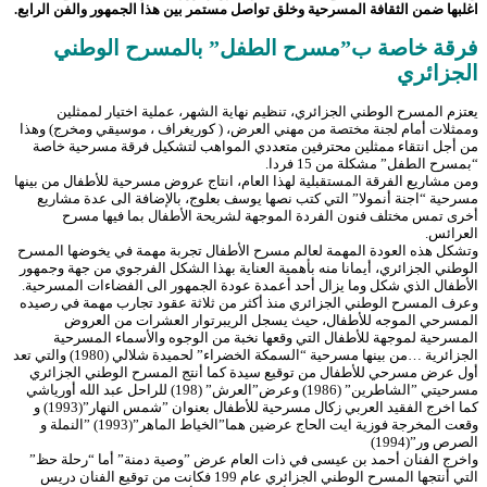
اغلبها ضمن الثقافة المسرحية وخلق تواصل مستمر بين هذا الجمهور والفن الرابع.
فرقة خاصة ب”مسرح الطفل” بالمسرح الوطني
الجزائري
يعتزم المسرح الوطني الجزائري، تنظيم نهاية الشهر، عملية اختيار لممثلين
وممثلات أمام لجنة مختصة من مهني العرض، ( كوريغراف ، موسيقي ومخرج) وهذا
من أجل انتقاء ممثلين محترفين متعددي المواهب لتشكيل فرقة مسرحية خاصة
“بمسرح الطفل” مشكلة من 15 فردا.
ومن مشاريع الفرقة المستقبلية لهذا العام، انتاج عروض مسرحية للأطفال من بينها
مسرحية “اجنة أنمولا” التي كتب نصها يوسف بعلوج، بالإضافة الى عدة مشاريع
أخرى تمس مختلف فنون الفردة الموجهة لشريحة الأطفال بما فيها مسرح
العرائس.
وتشكل هذه العودة المهمة لعالم مسرح الأطفال تجربة مهمة في يخوضها المسرح
الوطني الجزائري، أيمانا منه بأهمية العناية بهذا الشكل الفرجوي من جهة وجمهور
الأطفال الذي شكل وما يزال أحد أعمدة عودة الجمهور الى الفضاءات المسرحية.
وعرف المسرح الوطني الجزائري منذ أكثر من ثلاثة عقود تجارب مهمة في رصيده
المسرحي الموجه للأطفال، حيث يسجل الريبرتوار العشرات من العروض
المسرحية لموجهة للأطفال التي وقعها نخبة من الوجوه والأسماء المسرحية
الجزائرية …من بينها مسرحية “السمكة الخضراء” لحميدة شلالي (1980) والتي تعد
أول عرض مسرحي للأطفال من توقيع سيدة كما أنتج المسرح الوطني الجزائري
مسرحيتي ”الشاطرين” (1986) وعرض”العرش” (198) للراحل عبد الله أورياشي
كما اخرج الفقيد العربي زكال مسرحية للأطفال بعنوان ”شمس النهار”(1993) و
وقعت المخرجة فوزية ايت الحاج عرضين هما”الخياط الماهر”(1993) ”النملة و
الصرص ور”(1994)
واخرج الفنان أحمد بن عيسى في ذات العام عرض ”وصية دمنة” أما “رحلة حظ”
التي أنتجها المسرح الوطني الجزائري عام 199 فكانت من توقيع الفنان دريس