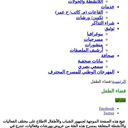
اللأنشطة والجولات
خدمات
القاعات (م. كاتب/ ح عمر)
تكوين/ ورشات
شراء التذاكر
توثيق
بيوغرافيا
مسرحيات
منشورات
أرشيف الملصقات
صحافة
بيانات صحفية
سمعي بصري
المهرجان الوطني للمسرح المحترف
الرئيسية
/
فضاء الطفل
فضاء الطفل
شاركها
Facebook
Twitter
تتيح هذه الصفحة الموجهة لجمهور الشباب والأطفال الاطلاع على مختلف الفعاليات
والأنشطة المتعلقة بمسرح هذه الفئة من عروض وورشات وفعاليات، تندرج في