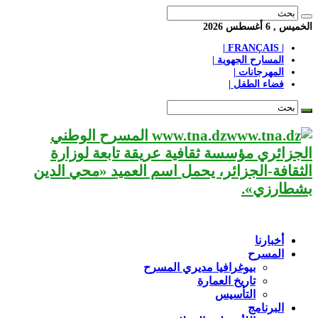
الخميس , 6 أغسطس 2026
| FRANÇAIS |
المسارح الجهوية |
المهرجانات |
فضاء الطفل |
www.tna.dz المسرح الوطني
الجزائري مؤسسة ثقافية عريقة تابعة لوزارة
الثقافة-الجزائر، يحمل اسم العميد «محي الدين
بشطارزي».
أخبارنا
المسرح
بيوغرافيا مديري المسرح
تاريخ العمارة
التأسيس
البرنامج