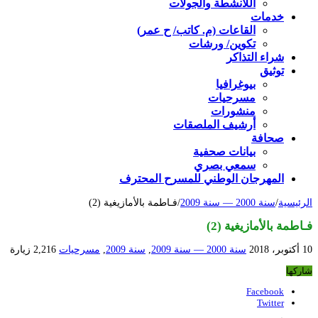
اللأنشطة والجولات
خدمات
القاعات (م. كاتب/ ح عمر)
تكوين/ ورشات
شراء التذاكر
توثيق
بيوغرافيا
مسرحيات
منشورات
أرشيف الملصقات
صحافة
بيانات صحفية
سمعي بصري
المهرجان الوطني للمسرح المحترف
الرئيسية
/
سنة 2000 — سنة 2009
/
فـاطمة بالأمازيغية (2)
فـاطمة بالأمازيغية (2)
10 أكتوبر، 2018
سنة 2000 — سنة 2009
,
سنة 2009
,
مسرحيات
2,216 زيارة
شاركها
Facebook
Twitter