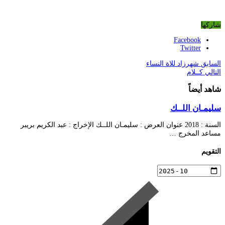
شاركها
Facebook
Twitter
السابق
شهرزاد للاة النساء
التالي
كــلام
شاهد أيضاً
سليمـان اللــك
السنة : 2018 عنوان العرض : سليمـان اللــك الإخراج : عبد الكريم بريبر
مساعد المخرج …
التقويم