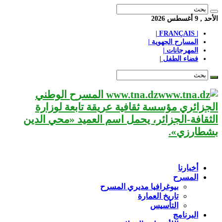
الأحد , 9 أغسطس 2026
| FRANÇAIS |
المسارح الجهوية |
المهرجانات |
فضاء الطفل |
www.tna.dz المسرح الوطني
الجزائري مؤسسة ثقافية عريقة تابعة لوزارة
الثقافة-الجزائر، يحمل اسم العميد «محي الدين
بشطارزي».
أخبارنا
المسرح
بيوغرافيا مديري المسرح
تاريخ العمارة
التأسيس
البرنامج