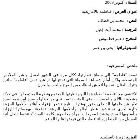
السنة :
أكتوبر 2009
عنوان العرض :
فـاطمة بالأمازيغية
النص :
امحمد بن قطاف
الترجمة :
محمد آيت إغيل
المخرج :
عمر فطموش
السينوغرافيا :
يحي بن عمر
ملخص المسرحية
:
تصعد “فاطمة” إلى سطح عمارتها، ككل مرة في الشهر لغسل ونشر الملابس
المتسخة، ولكن أمام شساعة السماء التي تفتح لها ذراعيها تقف “فاطمة” حائرة
وتترك العنان لنفسها لتعيش لحظات من الفرح والحب والحزن.
لنكتشف مع “فاطمة” طيلة هذا اليوم نظرتها للمجتمع ونظرة المجتمع لها، في حبكة
مشحونة بالألم والمسرات، وفي الوقت نفسه نرى من خلالها حسرة امرأة محاصرة
تعبّر عن ظمئها الداخلي وعن لوعتها… تارة نشعر بزفرات آهاتها وآلامها الحزينة
وتارة أخرى نستنشق عطر آمالها وأحلامها البريئة، تدغدغنا بهمساتها الهزلية
وبأسلوبها المرح، وتشدنا بصرخات امرأة محاصرة بكلمة “الغيث”، تتخبط داخل أنية
الغسيل بين المنطق والتناقضات التي فرضها عليها الواقع.
التوزيع
:
زيرة تانصليت.