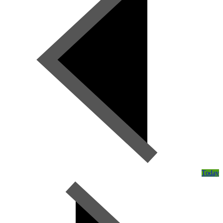
Today