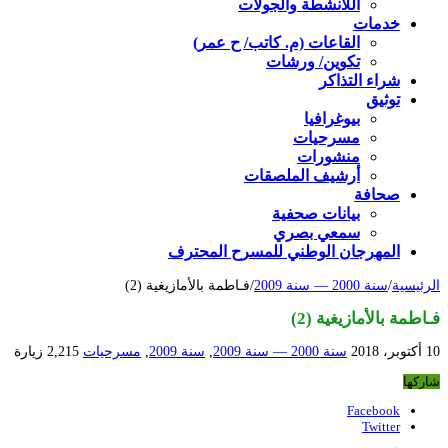
اللأنشطة والجولات
خدمات
القاعات (م. كاتب/ ح عمر)
تكوين/ ورشات
شراء التذاكر
توثيق
بيوغرافيا
مسرحيات
منشورات
أرشيف الملصقات
صحافة
بيانات صحفية
سمعي بصري
المهرجان الوطني للمسرح المحترف
الرئيسية
/
سنة 2000 — سنة 2009
/
فـاطمة بالأمازيغية (2)
فـاطمة بالأمازيغية (2)
10 أكتوبر، 2018
سنة 2000 — سنة 2009
,
سنة 2009
,
مسرحيات
2,215 زيارة
شاركها
Facebook
Twitter