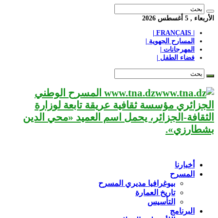
الأربعاء , 5 أغسطس 2026
| FRANÇAIS |
المسارح الجهوية |
المهرجانات |
فضاء الطفل |
www.tna.dz المسرح الوطني
الجزائري مؤسسة ثقافية عريقة تابعة لوزارة
الثقافة-الجزائر، يحمل اسم العميد «محي الدين
بشطارزي».
أخبارنا
المسرح
بيوغرافيا مديري المسرح
تاريخ العمارة
التأسيس
البرنامج