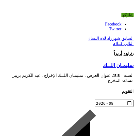
شاركها
Facebook
Twitter
السابق
شهرزاد للاة النساء
التالي
كــلام
شاهد أيضاً
سليمـان اللــك
السنة : 2018 عنوان العرض : سليمـان اللــك الإخراج : عبد الكريم بريبر
مساعد المخرج …
التقويم