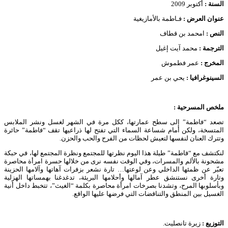
السنة :
أكتوبر 2009
عنوان العرض :
فـاطمة بالأمازيغية
النص :
امحمد بن قطاف
الترجمة :
محمد آيت إغيل
المخرج :
عمر فطموش
السينوغرافيا :
يحي بن عمر
ملخص المسرحية
:
تصعد “فاطمة” إلى سطح عمارتها، ككل مرة في الشهر لغسل ونشر الملابس
المتسخة، ولكن أمام شساعة السماء التي تفتح لها ذراعيها تقف “فاطمة” حائرة
وتترك العنان لنفسها لتعيش لحظات من الفرح والحب والحزن.
لنكتشف مع “فاطمة” طيلة هذا اليوم نظرتها للمجتمع ونظرة المجتمع لها، في حبكة
مشحونة بالألم والمسرات، وفي الوقت نفسه نرى من خلالها حسرة امرأة محاصرة
تعبّر عن ظمئها الداخلي وعن لوعتها… تارة نشعر بزفرات آهاتها وآلامها الحزينة
وتارة أخرى نستنشق عطر آمالها وأحلامها البريئة، تدغدغنا بهمساتها الهزلية
وبأسلوبها المرح، وتشدنا بصرخات امرأة محاصرة بكلمة “الغيث”، تتخبط داخل أنية
الغسيل بين المنطق والتناقضات التي فرضها عليها الواقع.
التوزيع
:
زيرة تانصليت.