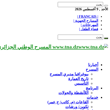
الأحد , 9 أغسطس 2026
| FRANÇAIS |
المسارح الجهوية |
المهرجانات |
فضاء الطفل |
www.tna.dz المسرح الوطني الجزائري مؤسسة ثقافية عريقة تابعة لوزارة الثقافة-الجزائر، يحمل اسم العميد «محي الدين بشطارزي».
أخبارنا
المسرح
بيوغرافيا مديري المسرح
تاريخ العمارة
التأسيس
البرنامج
اللأنشطة والجولات
خدمات
القاعات (م. كاتب/ ح عمر)
تكوين/ ورشات