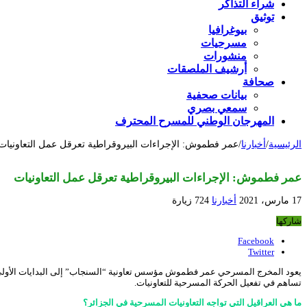
شراء التذاكر
توثيق
بيوغرافيا
مسرحيات
منشورات
أرشيف الملصقات
صحافة
بيانات صحفية
سمعي بصري
المهرجان الوطني للمسرح المحترف
الرئيسية
/
أخبارنا
/
عمر فطموش: الإجراءات البيروقراطية تعرقل عمل التعاونيات
عمر فطموش: الإجراءات البيروقراطية تعرقل عمل التعاونيات
17 مارس، 2021
أخبارنا
724 زيارة
شاركها
Facebook
Twitter
يعود المخرج المسرحي عمر فطموش مؤسس تعاونية “السنجاب” إلى البدايات الأولى للحرك
تساهم في تفعيل الحركة المسرحية للتعاونيات.
ما هي العراقيل التي تواجه التعاونيات المسرحية في الجزائر؟