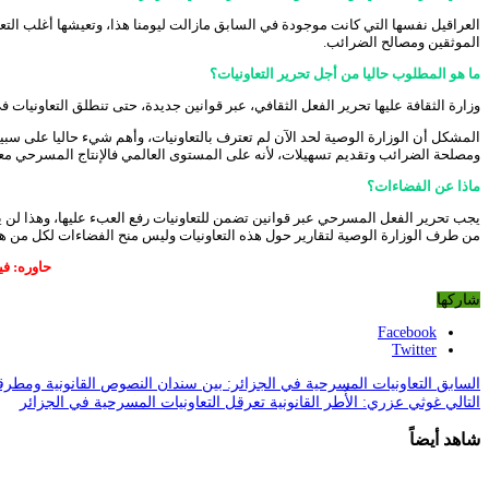
العراقيل نفسها التي كانت موجودة في السابق مازالت ليومنا هذا، وتعيشها أغلب التعا
الموثقين ومصالح الضرائب.
ما هو المطلوب حاليا من أجل تحرير التعاونيات؟
وزارة الثقافة عليها تحرير الفعل الثقافي، عبر قوانين جديدة، حتى تنطلق التعاونيات ف
المشكل أن الوزارة الوصية لحد الآن لم تعترف بالتعاونيات، وأهم شيء حاليا على سب
ومصلحة الضرائب وتقديم تسهيلات، لأنه على المستوى العالمي فالإنتاج المسرحي 
ماذا عن الفضاءات؟
يجب تحرير الفعل المسرحي عبر قوانين تضمن للتعاونيات رفع العبء عليها، وهذا لن يت
من طرف الوزارة الوصية لتقارير حول هذه التعاونيات وليس منح الفضاءات لكل من ه
حاوره: فيصل شيبا
شاركها
Facebook
Twitter
السابق
التعاونيات المسرحية في الجزائر: بين سندان النصوص القانونية ومطرق
التالي
غوثي عزري: الأُطر القانونية تعرقل التعاونيات المسرحية في الجزائر
شاهد أيضاً