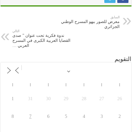
السابق
معرض للصور ببهو المسرح الوطني
الجزائري
التالي
ندوة فكرية تحت عنوان ” صدى
القضايا العربية الكبرى في المسرح
العربي …
التقويم
ا
ا
ا
ا
ا
ا
ا
1
31
30
29
28
27
26
8
7
6
5
4
3
2