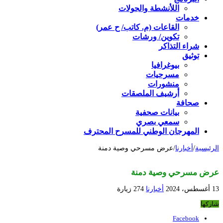
اللأنشطة والجولات
خدمات
القاعات (م. كاتب/ ح عمر)
تكوين/ ورشات
شراء التذاكر
توثيق
بيوغرافيا
مسرحيات
منشورات
أرشيف الملصقات
صحافة
بيانات صحفية
سمعي بصري
المهرجان الوطني للمسرح المحترف
الرئيسية
/
أخبارنا
/
عرض مسرحي وصية دمنة
عرض مسرحي وصية دمنة
13 أغسطس، 2024
أخبارنا
274 زيارة
شاركها
Facebook