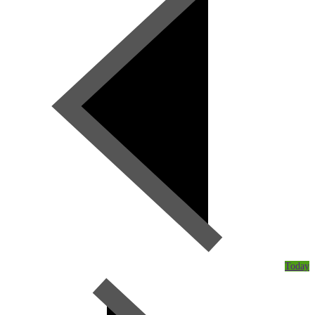
Today