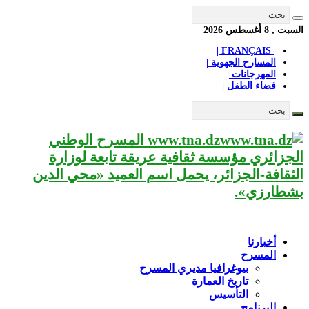
السبت , 8 أغسطس 2026
| FRANÇAIS |
المسارح الجهوية |
المهرجانات |
فضاء الطفل |
www.tna.dz المسرح الوطني
الجزائري مؤسسة ثقافية عريقة تابعة لوزارة
الثقافة-الجزائر، يحمل اسم العميد «محي الدين
بشطارزي».
أخبارنا
المسرح
بيوغرافيا مديري المسرح
تاريخ العمارة
التأسيس
البرنامج