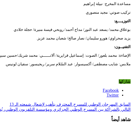
مساعدة المخرج: نبيلة إبراهيم
تركيب صوتي: مجيد منصوري
التوزيــــع:
بوعلاق محمد/ يسعد عبد النور/ مداح أحمد/ روبحي فيسة منيرة/ حجلة خلادي
يزيد صحراوي/ هورو سليمان/ نصار صالح/ شعبان محمد عزيز.
التقنيــون:
الإضاءة: محمد بلعور/ الصوت: إسماعيل قرايرية/ ألاتــــــي: محمد شريك/حسين سبي
ملابس: شايب مصطفى/ أكسيسوار: عبد السّلام سرير/ ريجيسور: سفيان لونيس.
شاركها
Facebook
Twitter
السابق
المهرجان الوطني للمسرح المحترف يتأهب لإشعال شمعته الـ 13
التالي
بالشراكة بين المسرح الوطني الجزائري ومؤسسة التلفزيون الوطني، يُ
شاهد أيضاً