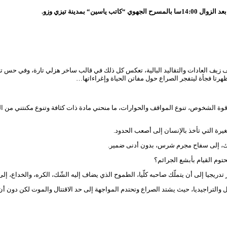
 بعد الزوال
14:00
سا
بالمسرح الجهوي
“
كاتب ياسين
“
بمدينة تيزي وزو
.
 زيف العادات والتقاليد البالية، تعكس كل ذلك في قالب ساخر هزلي تارة، وفي حس تر
هرتا فجأة ليتفجر الصراع حول مفاتن الحياة وإغراءاتها…
ة الشخوص، تنوع المواقف والحوارات، ما منحني مادة ذات كثافة وتنوع مكنتني من الع
رة التي تأخذ بالإنسان إلى أصعب الحدود.
وك، إلى سفاح مجرم شرس، بدون أدنى ضمير.
وم القيام بأبشع الجرائم؟
دريجيا إلى أن يتملّك صاحبه كلّيا، الطموح الذي يضاف إليه الشّك، الكره، والخداع، 
لتراجيديا، حيث يشتد الصراع وتحتدم المواجهة إلى حد الاقتتال والموت لكن دون أن ي