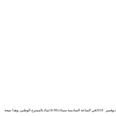
، والذي كان مبرمجا ليوم الأربعاء 21نوفمبر 2018في الساعة السادسة مساء (18:00سا) بالمسرح الوطني، وهذا نتيجة