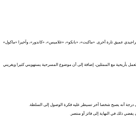
اجيدي عميق تارة أخرى. «ماكبت»، «بانكو»، «غلاميس»، «كاندور»، وآخيرا «ماكول»
مل بأريحية مع الممثلين، إضافة إلى أن موضوع المسرحية يستهويني كثيرا ويغريني
إلى درجة أنه يصبح شخصا آخر تسيطر عليه فكرة الوصول إلى السلطة.
فضي ذلك في النهاية إلى فائز أو منتصر.