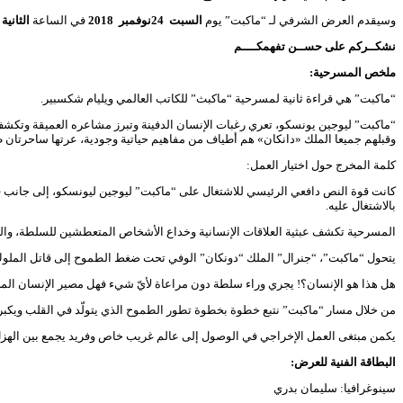
وسيقدم العرض الشرفي لـ “ماكبت” يوم
السبت
24
نوفمبر
2018
في الساعة
الثانية
نشكــركم على حســن تفهمكــــم
ملخص المسرحية:
“ماكبت” هي قراءة ثانية لمسرحية “ماكبث” للكاتب العالمي ويليام شكسبير.
“ماكبت” ليوجين يونسكو، تعري رغبات الإنسان الدفينة وتبرز مشاعره العميقة وتكشف
وقبلهم جميعا الملك «دانكان» هم أطياف من مفاهيم حياتية وجودية، عرتها ساحرتان ظ
كلمة المخرج حول اختيار العمل:
كانت قوة النص دافعي الرئيسي للاشتغال على “ماكبت” ليوجين ليونسكو، إلى جانب قو
بالاشتغال عليه.
المسرحية تكشف عبثية العلاقات الإنسانية وخداع الأشخاص المتعطشين للسلطة، والغي
يتحول “ماكبت”، “جنرال” الملك “دونكان” الوفي تحت ضغط الطموح إلى قاتل المل
هل هذا هو الإنسان؟! يجري وراء سلطة دون مراعاة لأيّ شيء فهل مصير الإنسان المحت
من خلال مسار “ماكبت” نتبع خطوة بخطوة تطور الطموح الذي يتولّد في القلب ويكبر ت
يكمن مبتغى العمل الإخراجي في الوصول إلى عالم غريب خاص وفريد يجمع بين الهزل وا
البطاقة الفنية للعرض:
سينوغرافيا: سليمان بدري