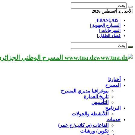
الأحد , 2 أغسطس 2026
| FRANÇAIS |
المسارح الجهوية |
المهرجانات |
فضاء الطفل |
www.tna.dz المسرح الوطني الجزائري مؤسسة ثقافية عريقة تابعة لوزارة الثقافة-الجزائر، يحمل اسم العميد «محي الدين بشطارزي».
أخبارنا
المسرح
بيوغرافيا مديري المسرح
تاريخ العمارة
التأسيس
البرنامج
اللأنشطة والجولات
خدمات
القاعات (م. كاتب/ ح عمر)
تكوين/ ورشات