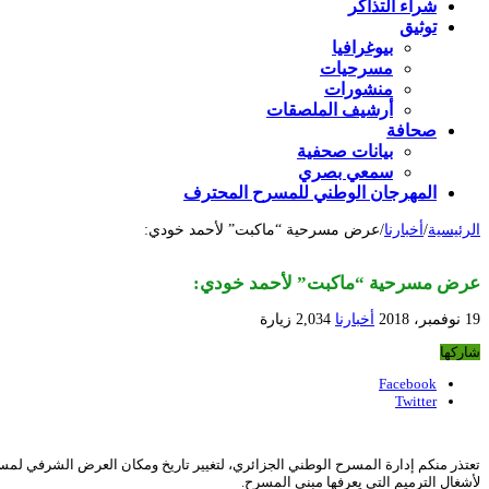
شراء التذاكر
توثيق
بيوغرافيا
مسرحيات
منشورات
أرشيف الملصقات
صحافة
بيانات صحفية
سمعي بصري
المهرجان الوطني للمسرح المحترف
الرئيسية
/
أخبارنا
/
عرض مسرحية “ماكبت” لأحمد خودي:
عرض مسرحية “ماكبت” لأحمد خودي:
19 نوفمبر، 2018
أخبارنا
2,034 زيارة
شاركها
Facebook
Twitter
تعتذر منكم إدارة المسرح الوطني الجزائري، لتغيير تاريخ ومكان العرض الشرفي لم
لأشغال الترميم التي يعرفها مبنى المسرح.