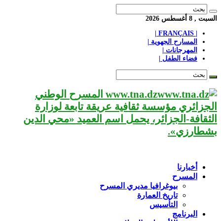
السبت , 8 أغسطس 2026
| FRANÇAIS |
المسارح الجهوية |
المهرجانات |
فضاء الطفل |
www.tna.dz المسرح الوطني
الجزائري مؤسسة ثقافية عريقة تابعة لوزارة
الثقافة-الجزائر، يحمل اسم العميد «محي الدين
بشطارزي».
أخبارنا
المسرح
بيوغرافيا مديري المسرح
تاريخ العمارة
التأسيس
البرنامج