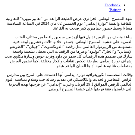
Facebook
Twitter
شهد المسرح الوطني الجزائري عرض الطبعة الرابعة من “تعابير مبهرة” للتعاونية
الثقافية والفنية “نوارة إيدامي” يوم الخميس 02 ماي 2024 في الساعة السادسة
مساءا وسط حضور جماهيري كبير ضجت به القاعة.
ساعة ونصف من الزمن تداول فيها أزيد من سبعين راقصا من مختلف الفئات
العمرية على خشبة المسرح الوطني، جسدوا خلالها ثلاث وعشرين لوحة فنية
مستلهمة من الريبرتوار العالمي مثل رقصة “الدونكشوت”، “جيتان”، “الطونقو
الإسباني” و”الجاز”، “بوليود” وغيرها من الرقصات التي تحظى بشعبية واسعة،
شارك في تصميم هذه الرقصات كل سمر بن داود وفريد حوش وسارة مكاوي تحت
إشراف نوارة إيدامي بطريقة تعكس ثقافات وأفكار مختلفة، كما تضمن العرض
مقتطفات غنائية عالمية أداها الفنان الواعد عبدو.
وقالت المصممة الكوريغرافية نوارة إيدامي أنها اعتمدت على المزج بين مدارس
الرقص المعاصر والحديث والكلاسيكي في تقديم رسالة حب وسلام بمناسبة اليوم
العالمي للرقص الموافق ل29 أفريل، وعبرت “إيدامي” عن فرحتها بهذه التجربة
التي خاضتها رفقة فريقها على خشبة المسرح الوطني.