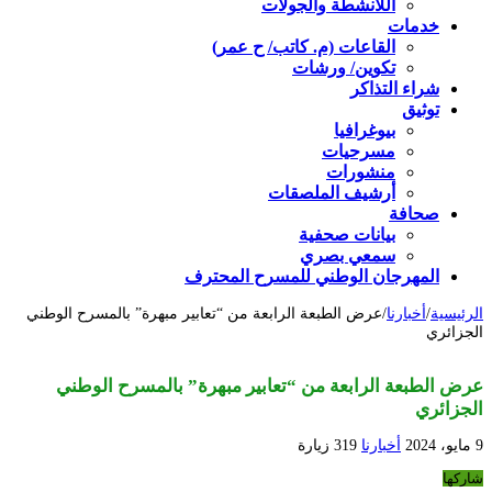
اللأنشطة والجولات
خدمات
القاعات (م. كاتب/ ح عمر)
تكوين/ ورشات
شراء التذاكر
توثيق
بيوغرافيا
مسرحيات
منشورات
أرشيف الملصقات
صحافة
بيانات صحفية
سمعي بصري
المهرجان الوطني للمسرح المحترف
الرئيسية
/
أخبارنا
/
عرض الطبعة الرابعة من “تعابير مبهرة” بالمسرح الوطني
الجزائري
عرض الطبعة الرابعة من “تعابير مبهرة” بالمسرح الوطني
الجزائري
9 مايو، 2024
أخبارنا
319 زيارة
شاركها