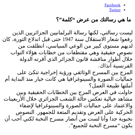
Facebook
Twitter
ما هي رسالتك من عرض “كلمة”؟
ليست رسالتي، لكنها رسالة البرلمانيين الجزائريين الذين
رفعوا شعار الاستقلال سنة 1947 حتى قبل اندلاع الثورة، كان
لديهم مستوى كبير من الوعي السياسي، انطلقت من
نصوص حقيقية وهي مقتطفات من خطابات هؤلاء النواب
خلال أطوار مناقشة قانون الجزائر الذي أقرته الدولة
الفرنسية آنذاك.
المزج بين المسرح الوثائقي ورؤية إخراجية تتكئ على
جماليات الصورة والسينوغرافيا هي كانت خيار منذ البداية أم
أملتها طبيعة العمل؟
حاولت في العرض المزج بين الخطابات الحقيقية وبين
مشاهد خيالية تعكس حالة الشعب الجزائري خلال الأربعينات
والاعتماد على جماليات الصورة والسينوغرافيا لإضفاء
الحركية على العرض وتقديم المتعة للجمهور. النصوص
نخبوية جدا وأنا لست من أنصار مسرح النخبة لكني أحب أن
يكون “مسرح النخبة للجميع”.