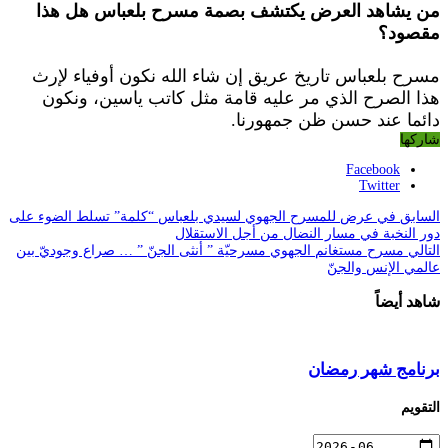
من يشاهد العرض يكتشف بصمة مسرح بلعباس هل هذا
مقصود؟
مسرح بلعباس تاريخ عريق إن شاء الله نكون أوفياء لإرث
هذا الصرح الذي مر عليه قامة مثل كاتب ياسين، ونكون
دائما عند حسن ظن جمهورنا.
شاركها
Facebook
Twitter
السابق
في عرض للمسرح الجهوي لسيدي بلعباس “كلمة” تسلط الضوء على
دور النخبة في مسار النضال من أجل الاستقلال
التالي
مسرح مستغانم الجهوي مسرحيّة ” أنثى الجنّ ” … صراع وجوديّ بين
عالمي الإنس والجنّ
شاهد أيضاً
برنامج شهر رمضان
التقويم