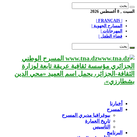
السبت , 8 أغسطس 2026
| FRANÇAIS |
المسارح الجهوية |
المهرجانات |
فضاء الطفل |
www.tna.dz المسرح الوطني
الجزائري مؤسسة ثقافية عريقة تابعة لوزارة
الثقافة-الجزائر، يحمل اسم العميد «محي الدين
بشطارزي».
أخبارنا
المسرح
بيوغرافيا مديري المسرح
تاريخ العمارة
التأسيس
البرنامج