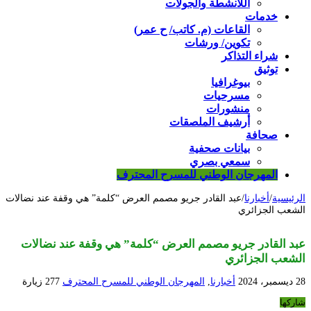
اللأنشطة والجولات
خدمات
القاعات (م. كاتب/ ح عمر)
تكوين/ ورشات
شراء التذاكر
توثيق
بيوغرافيا
مسرحيات
منشورات
أرشيف الملصقات
صحافة
بيانات صحفية
سمعي بصري
المهرجان الوطني للمسرح المحترف
الرئيسية
/
أخبارنا
/
عبد القادر جريو مصمم العرض “كلمة” هي وقفة عند نضالات
الشعب الجزائري
عبد القادر جريو مصمم العرض “كلمة” هي وقفة عند نضالات
الشعب الجزائري
28 ديسمبر، 2024
أخبارنا
,
المهرجان الوطني للمسرح المحترف
277 زيارة
شاركها