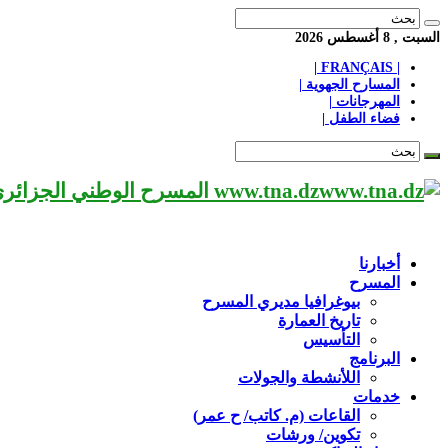
السبت , 8 أغسطس 2026
| FRANÇAIS |
المسارح الجهوية |
المهرجانات |
فضاء الطفل |
www.tna.dz المسرح الوطني الجزائري مؤسسة ثقافية عريقة تابعة لوزارة الثقافة-الجزائر، يحمل اسم العميد «محي الدين بشطارزي».
أخبارنا
المسرح
بيوغرافيا مديري المسرح
تاريخ العمارة
التأسيس
البرنامج
اللأنشطة والجولات
خدمات
القاعات (م. كاتب/ ح عمر)
تكوين/ ورشات