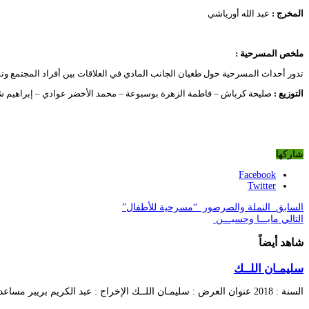
المخرج :
عبد الله أورياشي
ملخص المسرحية
:
تدور أحداث المسرحية حول طغيان الجانب المادي في العلاقات بين أفراد المجتمع وت
التوزيع
:
صليحة كرباش – فاطمة الزهرة بوسبوعة – محمد الأخضر عوادي – إبراهيم شر
شاركها
Facebook
Twitter
السابق
النملة والصرصور “مسرحية للأطفال”
التالي
مايـــا وحسيـــن
شاهد أيضاً
سليمـان اللــك
السنة : 2018 عنوان العرض : سليمـان اللــك الإخراج : عبد الكريم بريبر مساعد المخرج …