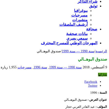
شراء التذاكر
توثيق
بيوغرافيا
مسرحيات
منشورات
أرشيف الملصقات
صحافة
بيانات صحفية
سمعي بصري
المهرجان الوطني للمسرح المحترف
الرئيسية
/
سنة 1990 — سنة 1999
/
صندوق البوهــالي
صندوق البوهــالي
9 أغسطس، 2018
سنة 1990 — سنة 1999
,
سنة 1996
,
مسرحيات
1,955 زيارة
شاركها
Facebook
Twitter
السنة :
1996
عنوان العرض :
صندوق البوهــالي
المؤلف :
عبد القادر العربي حجار