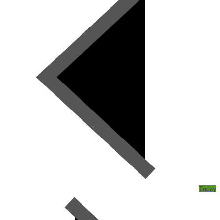
Today