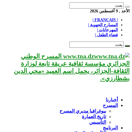
الأحد , 9 أغسطس 2026
| FRANÇAIS |
المسارح الجهوية |
المهرجانات |
فضاء الطفل |
www.tna.dz المسرح الوطني
الجزائري مؤسسة ثقافية عريقة تابعة لوزارة
الثقافة-الجزائر، يحمل اسم العميد «محي الدين
بشطارزي».
أخبارنا
المسرح
بيوغرافيا مديري المسرح
تاريخ العمارة
التأسيس
البرنامج