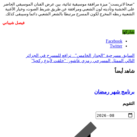
“صحا لاتريست” ميزة مرافقة موسيقية ثنائية، بين عرض الفنان الموسيقي الحاضر
على الخشبة وتأديته لون الشعبي ومرافقة عن طريق شريط الصوت، وخيار الأغنية
الشعبية ربطه المخرج لكون المسرح مرتبطا بالشعر الشعبي دائما وسيبقى كذلك.
فيصل شيباني
شاركها
Facebook
Twitter
السابق
مسرحية “الجدار الخامس”.. ترافع للمسرح في الجزائر
التالي
الممثل المسرحي رمزي عاشور: “خلقت لأبدع ركحيا”
شاهد أيضاً
برنامج شهر رمضان
التقويم