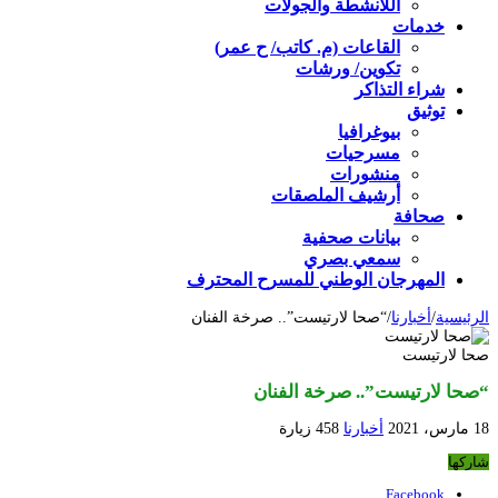
اللأنشطة والجولات
خدمات
القاعات (م. كاتب/ ح عمر)
تكوين/ ورشات
شراء التذاكر
توثيق
بيوغرافيا
مسرحيات
منشورات
أرشيف الملصقات
صحافة
بيانات صحفية
سمعي بصري
المهرجان الوطني للمسرح المحترف
الرئيسية
/
أخبارنا
/
“صحا لارتيست”.. صرخة الفنان
صحا لارتيست
“صحا لارتيست”.. صرخة الفنان
18 مارس، 2021
أخبارنا
458 زيارة
شاركها
Facebook