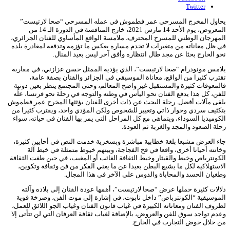
Twitter
يحاول المخرج المسرحي عمر فطموش في عمله المسرحي “صحا لارتيست”
المعروض، يوم الأحد 14 مارس 2021، خارج المنافسة في الدورة الـ 14 من
المهرجان الوطني للمسرح المحترف، ملامسة الواقع المأساوي للفنان الجزائري،
في ظل معاناته من متغيرات لا تخدم مساره بعكس ما تؤزمه وتدفعه لمغادرة بلده
نحو الخارج بحثا عن مجد طال انتظاره وأفق آخر ليس بعيد المنال.
يلامس مونودرام “صحا لارتيست”، الذي يؤديه الممثل حسن عزازني، في مقاربة
تقترب كثيرا من الواقع، معاناة الموسيقي في الجزائر والفنان بصفة عامة،
فالمعوقات كثيرة والمستقبل غير واضح المعالم، وحتى المجتمع ينظر بعين دونية
للفن، كل هذا يدفع الفنان نحو اليأس في وطنه والتوجه في رحلة نحو فرنسا، علّه
يلقى مآلات أفضل. رحلة البحث عن ذات أخرى للفنان يؤثثها المخرج عمر فطموش
بتكثيف سردي وحوار ذاتي وتغيير للشخوص ولكن المؤدي واحد، ويقترب كثيرا من
الكوميديا السوداء، ويتماهى مع كل المراحل التي يمر بها الفنان في حياته، سواء
رحلة الصعود والمجد والغربة ثم العودة.
جاء العرض مشبعا بلغة خطابية مباشرة وبسخرية خدمت النص في أحايين كثيرة،
وخانته أحيانا أخرى، واقعا في فخ الفجاجة، وبينهم خيوط متمثلة في خيط آلة
الكونترباص وخيط والقيثار وخيط الثقافة الغائب أو المغيب، في حين طغت الثقافة
الاستهلاكية لكل ما يشبع البطن بعيدا عن ما يغني الفكر من فن وثقافة وتكوين،
وطغيان الحسد والمحاباة والدوس على الآخر في هذا المجال.
دلالات كثيرة حملها عرض “صحا لارتيست”، أهمها عودة الفنان إلى بلاده وآلته
الموسيقية “الكونترباص” داخل تابوت، في إشارة إلى موت الفن، وصرخة قوية
لظروف الفنان ومعاناته الكبيرة في غياب قانون الفنان وغياب الجو اللائق للعمل،
وعدم تواجد سوق للفن والعروض، بالإضافة لغياب ثقافة العرفان التي لن تتأتى إلا
من خلال خوض التجارب في الخارج.