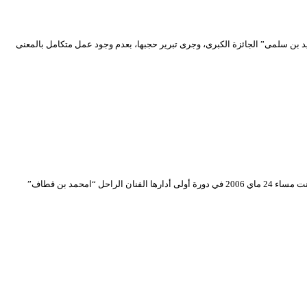
جل المسرح “سعيد بن سلمى” الجائزة الكبرى، وجرى تبرير حجبها، بعدم وجود عمل متكامل بالمعنى
استضاء المهرجان الوطني للمسرح المحترف منذ تأسيسه في ماي 2006، بـ 11 شمعة زاخرة بالتراكمات، ويضيئ هذا الرصيد دروب المستقبل بتوابل ركحية نوعية. البداية كانت مساء 24 ماي 2006 في دورة أولى أدارها الفنان الراحل “امحمد بن قطاف”