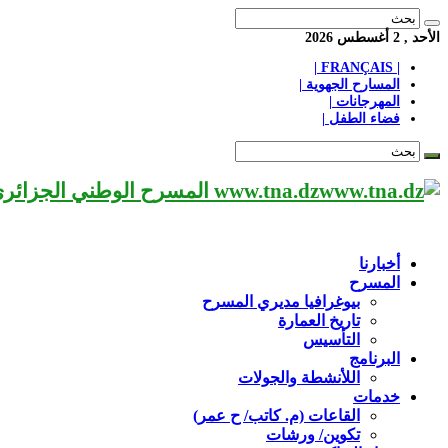
الأحد , 2 أغسطس 2026
| FRANÇAIS |
المسارح الجهوية |
المهرجانات |
فضاء الطفل |
www.tna.dz المسرح الوطني الجزائري مؤسسة ثقافية عريقة تابعة لوزارة الثقافة-الجزائر، يحمل اسم العميد «محي الدين بشطارزي».
أخبارنا
المسرح
بيوغرافيا مديري المسرح
تاريخ العمارة
التأسيس
البرنامج
اللأنشطة والجولات
خدمات
القاعات (م. كاتب/ ح عمر)
تكوين/ ورشات