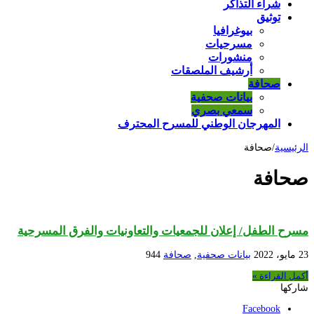
شراء التذاكر
توثيق
بيوغرافيا
مسرحيات
منشورات
أرشيف الملصقات
صحافة
بيانات صحفية
سمعي بصري
المهرجان الوطني للمسرح المحترف
الرئيسية
/
صحافة
صحافة
مسرح الطفل/ إعلان للجمعيات والتعاونيات والفرق المسرحية
23 مايو، 2022
بيانات صحفية
,
صحافة
944
أكمل القراءة »
شاركها
Facebook