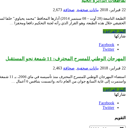
تقاطعات الذاكرة الحية
22 فبراير، 2018
بيانات صحفية
,
صحافة
2,673
الطبعة التاسعة (28 أوت – 08 سبتمبر 2014) أدار
الحقيقي خلال هذه الطبعة، وهو القرار الذي رأته لجنة التحكيم دافعا ومحفزا …
أكمل القراءة »
شاركها
Facebook
Twitter
المهرجان الوطني للمسرح المحترف: 11 شمعة نحو المستقبل
22 فبراير، 2018
بيانات صحفية
,
صحافة
2,463
واستمرت إلى غاية السابع جوان من العام ذاته، واتسمت بتنافس 6 أعمال …
أكمل القراءة »
شاركها
Facebook
Twitter
التقويم