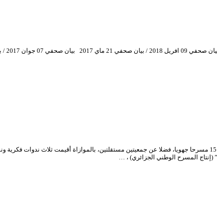
برسم الدورة الحادية عشر (23 نوفمبر – 02 ديسمبر 2016)، شهدت المسابقة تنافس 15 مسرحا جهويا، فضلا عن جمعيتين مستقلتين
(إنتاج المسرح الوطني الجزائري) ، …