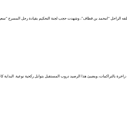
ها المحافظ “محمد يحياوي” خلفا لسلفه الراحل “امحمد بن قطاف”، وشهدت حجب لجنة التحكيم بقيادة ر