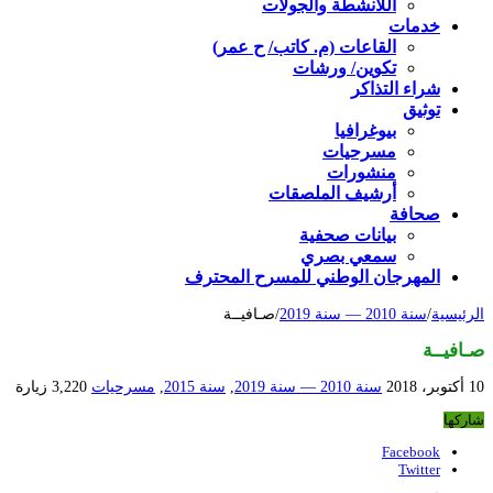
اللأنشطة والجولات
خدمات
القاعات (م. كاتب/ ح عمر)
تكوين/ ورشات
شراء التذاكر
توثيق
بيوغرافيا
مسرحيات
منشورات
أرشيف الملصقات
صحافة
بيانات صحفية
سمعي بصري
المهرجان الوطني للمسرح المحترف
الرئيسية
/
سنة 2010 — سنة 2019
/
صـافيــة
صـافيــة
10 أكتوبر، 2018
سنة 2010 — سنة 2019
,
سنة 2015
,
مسرحيات
3,220 زيارة
شاركها
Facebook
Twitter