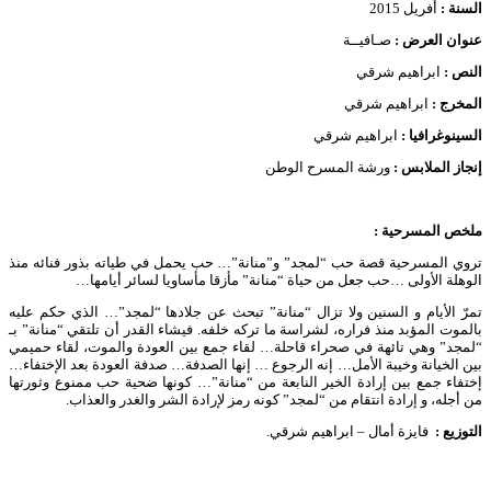
السنة :
أفريل 2015
عنوان العرض :
صـافيــة
النص :
ابراهيم شرقي
المخرج :
ابراهيم شرقي
السينوغرافيا :
ابراهيم شرقي
إنجاز الملابس :
ورشة المسرح الوطن
ملخص المسرحية :
تروي المسرحية قصة حب “لمجد” و”منانة”… حب يحمل في طياته بذور فنائه منذ
الوهلة الأولى …حب جعل من حياة “منانة” مأزقا مأساويا لسائر أيامها…
تمرّ الأيام و السنين ولا تزال “منانة” تبحث عن جلادها “لمجد”… الذي حكم عليه
بالموت المؤبد منذ فراره، لشراسة ما تركه خلفه. فيشاء القدر أن تلتقي “منانة” بـ
“لمجد” وهي تائهة في صحراء قاحلة… لقاء جمع بين العودة والموت، لقاء حميمي
بين الخيانة وخيبة الأمل… إنه الرجوع … إنها الصدفة… صدفة العودة بعد الإختفاء…
إختفاء جمع بين إرادة الخير النابعة من “منانة”… كونها ضحية حب ممنوع وثورتها
من أجله، و إرادة انتقام من “لمجد” كونه رمز لإرادة الشر والغدر والعذاب.
التوزيع :
فايزة أمال – ابراهيم شرقي.