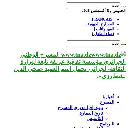
الخميس , 6 أغسطس 2026
| FRANÇAIS |
المسارح الجهوية |
المهرجانات |
فضاء الطفل |
www.tna.dz المسرح الوطني
الجزائري مؤسسة ثقافية عريقة تابعة لوزارة
الثقافة-الجزائر، يحمل اسم العميد «محي الدين
بشطارزي».
أخبارنا
المسرح
بيوغرافيا مديري المسرح
تاريخ العمارة
التأسيس
البرنامج