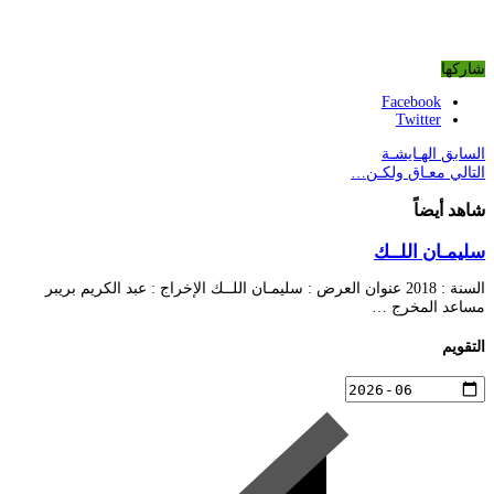
شاركها
Facebook
Twitter
السابق
الهـايشـة
التالي
معـاق ولكـن…
شاهد أيضاً
سليمـان اللــك
السنة : 2018 عنوان العرض : سليمـان اللــك الإخراج : عبد الكريم بريبر
مساعد المخرج …
التقويم